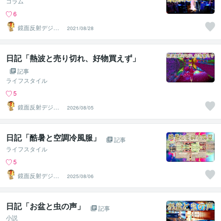
コラム
6
鏡面反射デジタ
2021/08/28
ルアート製作所
（鈴木穣）
日記「熱波と売り切れ、好物買えず」
記事
ライフスタイル
5
鏡面反射デジタ
2026/08/05
ルアート製作所
（鈴木穣）
日記「酷暑と空調冷風服」
記事
ライフスタイル
5
鏡面反射デジタ
2025/08/06
ルアート製作所
（鈴木穣）
日記「お盆と虫の声」
記事
小説