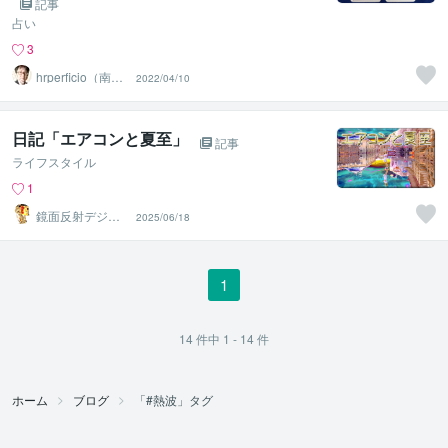
記事
占い
3
hrperficio（南仙
2022/04/10
台の父）
日記「エアコンと夏至」
記事
ライフスタイル
1
鏡面反射デジタ
2025/06/18
ルアート製作所
（鈴木穣）
1
14
件中
1 - 14
件
ホーム
ブログ
「#熱波」タグ