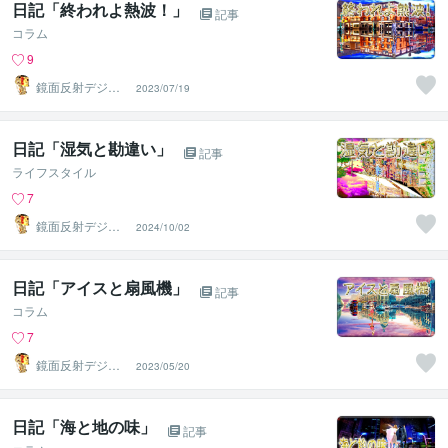
日記「終われよ熱波！」
記事
コラム
9
鏡面反射デジタ
2023/07/19
ルアート製作所
（鈴木穣）
日記「湿気と勘違い」
記事
ライフスタイル
7
鏡面反射デジタ
2024/10/02
ルアート製作所
（鈴木穣）
日記「アイスと扇風機」
記事
コラム
7
鏡面反射デジタ
2023/05/20
ルアート製作所
（鈴木穣）
日記「海と地の味」
記事