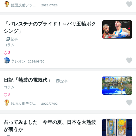
鏡面反射デジタ
2023/07/26
ルアート製作所
（鈴木穣）
「パレスチナのプライド！～パリ五輪ボク
シング」
記事
コラム
3
李レオン
2024/08/20
日記「熱波の電気代」
記事
コラム
3
鏡面反射デジタ
2022/07/02
ルアート製作所
（鈴木穣）
占ってみました 今年の夏、日本を大熱波
が襲うか