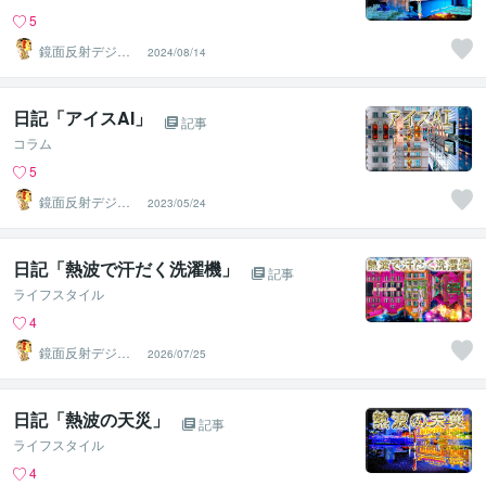
5
鏡面反射デジタ
2024/08/14
ルアート製作所
（鈴木穣）
日記「アイスAI」
記事
コラム
5
鏡面反射デジタ
2023/05/24
ルアート製作所
（鈴木穣）
日記「熱波で汗だく洗濯機」
記事
ライフスタイル
4
鏡面反射デジタ
2026/07/25
ルアート製作所
（鈴木穣）
日記「熱波の天災」
記事
ライフスタイル
4