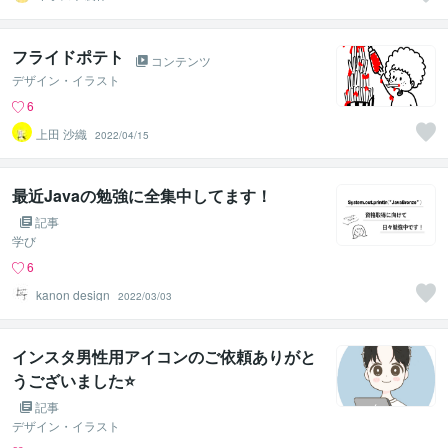
はれ
フライドポテト
コンテンツ
デザイン・イラスト
6
上田 沙織
2022/04/15
最近Javaの勉強に全集中してます！
記事
学び
6
kanon design
2022/03/03
インスタ男性用アイコンのご依頼ありがと
うございました⭐
記事
デザイン・イラスト