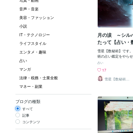
写真・動画
音声・音楽
美容・ファッション
小説
月の涙 ～シル
IT・テクノロジー
たって【占い・
ライフスタイル
雪星【数秘術】です。
エンタメ・趣味
術の占い鑑定をやらせ
占い
ます。この度、皆様の
占い
ランクに昇格させてい
マンガ
17
りがとうございます。
法律・税務・士業全般
涙」という言葉をご存
雪星【数秘術／
四柱推命／オラ
ンカ帝国では、シルバ
マネー・副業
クルカード】
涙」と呼んでいたそう
ゴールドは「太陽の汗
そうですよ！）この呼
ブログの種類
神秘性をよく表してい
すべて
気に入っています。今
ンクに昇格したのを機
記事
ついて調べてみました
コンテンツ
付き合いください。シ
光沢を放つ貴金属で、