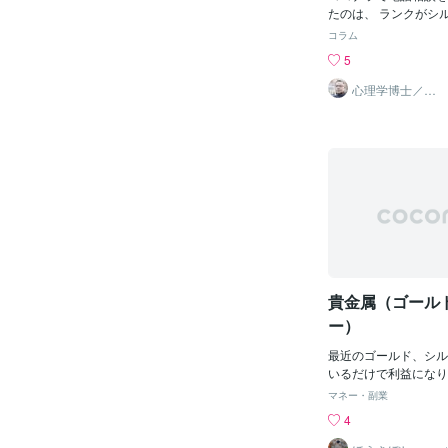
り落ちます。 まだ『
たのは、 ランクがシル
は出逢っておらず 毎
に、超ヘビーユーザー
コラム
つ）』な時を過ごして
相談しまくって相談歴5
5
『広告管理』システム
（全体の0.1％未満
ナラ内での「検索エン
来てくれていることで
心理学博士／元
示を画策していますが
トヨタ／カウン
はわずか2か月。販売
セラー原岳夫
（販売実績）には 届
い。しかし相談者は、
は ありません。 ツ
んです。相談歴5回っ
います。 フェイスブ
けで、他はみんなそう
カウントですか？ 行
ばかり。レギュラーラ
に なりません。 デ
だった。実際、私の相
が「やらかす」 とん
えているだけでも、 
てのけて」 ログイン
半導体最大手、旧財閥
しまったようです。 
le社員、外資系製薬
く居ましたけれど 一
バンク、TikTok、楽天
E、トリリンガル… 
貴金属（ゴール
ハイスぺばかり。 出
卒、早慶、上智クラス
ー）
が、MARCHクラス
てられない」って言っ
最近のゴールド、シル
で人を見下してしまう
いるだけで利益になり
番苦しめていました。
ここまで上がると買い
マネー・副業
者を何百回ループした
心理的な問題。なので
4
ラチナの絞り込みをや
というよりは、小さく
発見。「この人シルバ
タイル（0.1lotで