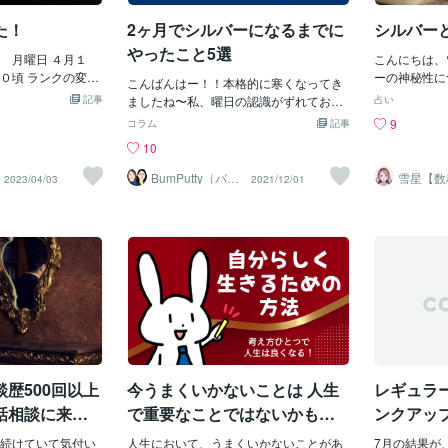
いました。 
すね。シルバーに
えられず。まんま言った。何様なの？と
るから 今更
た！
2ヶ月でシルバーになるまでに
シルバー
級感などの意味が
(苦笑)売られた喧嘩は買う？それ、意見
っずかしい 
の神秘
であって喧嘩でもないし？恩には恩で、
やったこと5選
 月曜日 ４月１
私も夕べ 実
こんにちは、
や占星術などの神
仇には仇？そもそもお前は仇でしか返し
０頃 ランクの変更
た！ これで
ーの神秘性に
ると言われていま
てねーよ？そもそも、サービスを買って
こんばんはー！！本格的に寒くなってき
onala（ココナラ）
件を満たしま
ただきました
バーは月と関連付
記事
貰ったからには…満足のいくサービスで
ましたね〜私、曜日の認識がずれてお
占い
展開して行く上で必
ますのは Ｇ
術との関係に
直感などを象徴し
購入者と向き合うべきだ。自己中なサー
り…昨日が水曜日だと思って「ブログの
9
コラム
記事
『ランク』を上げ
を達成すれば
す。最後まで
星術では、水星と
ビスで、それすら出来ない馬鹿ならば。
更新は明日にします」ってお知らせを出
10
は年始に 三月までに
事が出来ます
数秘術では、
コミュニケーショ
もう大して売れない。時々見て、ザマ
したのですが、水曜日は今日でした笑お
六月までに『B ブ
たいと思いま
を持つ人のラ
いました。 シル
ァ！！って思いそう(笑)
騒がせしてすみませんm(_ _)m今回は大
BumPutty（バン
雪星【数
2023/04/03
2021/12/01
S シルバー』 年
は ありませ
ます。 そし
プティ）
四柱推命
性質があるため、
事なニュースがあります。ココナラでの
クルカー
ド』を達成するよ
負ですね。 
つ人は次のよ
のような役割も果
実績が10になり、今日でシルバーに昇格
た。 三ヶ月刻みなの
これを三ヶ月
常に直感がす
身につけること
しました！！！🎊＼おめでとうー！！／
が あった為。
るのって だ
に長けていま
に気づくことがで
🎊🎉🎉＼パフパフパフパフ！！！／🎉🎉
ンクアップした後
分程度？ だ
ものを感じ取
シルバーに関する
👏👏👏👏👏👏👏👏👏👏👏👏👏👏👏👏👏👏
実績が ランク継続の
Ｓ（シルバー
の持ち主です
化や時代で語られ
👏👏ということで、今回は「実績10にな
。 『Ｒ レギュラ
ますよね。 
れ、表現力も
以下のようなもの
るまでにやったこと5選」というテーマで
ですが、 一度『Ｂ
次第で 人数
理的な説明が
リシャ神話では、シ
お伝えしたいと思っております！！最初
ゃうと 販売実績が
出来るの？ 
あります。 
テミスの象徴とさ
は悩んだ時期もありましたが、今はコン
 そういう意味では
有りますが、
ミスは狩りや自然
スタントにご注文いただいており本当に
最低ランクで 此処
か、そして数
ーの弓矢を持って
嬉しい限りです。ここまでを皆様と一緒
です。 私は「販売
格等をもっと
歴500回以上
今うまくいかないことは 人生
レギュラ
バーは水星の象徴
に振り返っていきたいと思います。シル
飛び級で『Ｓ シル
非、以下のサ
と商
バーになるまでの道のりココナラを開始
話相談に来ま
で重要なことではないかもし
ンクアッ
 ほいでも 実績次第
い。 よろし
して実績が10を超えると、ランクがレギ
れない！【アラフィフ心理カ
Ｂ ブロンズ』に転が
続けていて気付い
ュラーからブロンド・シルバー・プラチ
人生において、うまくいかないことがあ
7月の結果が