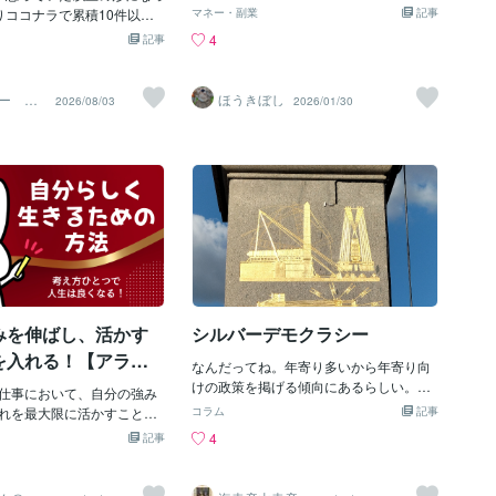
のの、NY時間から大きなクラッシュがあ
りココナラで累積10件以上
きている賞状デザインシリーズの続きを
マネー・副業
記事
りました。トランプ政権の関税リスクや
購入されたから、「次はブ
出していこうかなと思います。
4
記事
米政府閉鎖への不安から、みんなが安全
な」と思っていた。そうし
な資産を求めて金に殺到。国内価格も1g
なり期待を裏切る嬉しいメッ
あたり3万円に迫る勢いで、誰もが「まだ
た。出品者ランクがブロン
ー CO
ほうきぼし
2026/08/03
2026/01/30
上がる」と期待していました。ところ
ルバーに変わっていた。バ
が、その夜に風向きが180度変わりま
試行錯誤しながら、完璧を
す。欧米市場でわずか30分の間に、積み
にできる範囲で丁寧に続け
上げた利益を吹き飛ばすような猛烈な売
、ちゃんと形になったんだ
りが浴びせられ、市場はパニックに陥り
サービスを購入してくださ
ました。ここでもirisはちゃんと取れてお
アドバイスをくれたココタ
りました（正直なところトレードをして
にありがとうございまし
いる余裕がなかったので、取れた人おめ
スの上昇運のお守りも有難
でとうございます、というところです）
も、頼んでよかったと思っ
ボラが高まるとトレンドの追従性が強く
のを作っていきます。デザ
なります。トレンドフォローが有効な戦
O
略といえます。
みを伸ばし、活かす
シルバーデモクラシー
を入れる！【アラフ
なんだってね。年寄り多いから年寄り向
カウンセラー「うさ
けの政策を掲げる傾向にあるらしい。シ
仕事において、自分の強み
ルバーにどっぷり漬かっている我が身と
のココナラ電話相
れを最大限に活かすこと
コラム
記事
しては有難い限りだが、憂えるものもあ
近道です。強みを見つけ、
4
記事
るし。若い年齢層のモチベーションもな
、活かすことで、仕事や人
んだかなぁ～、と減退するやろうし。選
て大きな成果を上げること
挙の一票に年代によって重みをつける位
ここでは、強みを発見し、