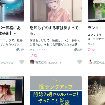
バー昇格にあ
恩知らずのする事は決まって
ランク
数秘術】～
る。
２０２３年 ３
la（ココナ
ココナラで、数秘
何度もリピして、応援というか、仲良く
す。 実績に
ていただいており
と言うか。それでも評価ゼロだった新
コラム
しただけの初
おかげでシルバー
人。シルバーランクに上がって、私には
12
記事
ライフスタイル
記事
せん。 一件
ただきました。あ
感謝してるとも言う。でも、そんなココ
12
（レギュラー
皆様は、「月の
ナラユーザーの行動は…結局、恩を仇で
売実績で Ｂ
じですか？古代イ
返す形としてブロック。評価の返信には
蒼真空澄
虎紫志織
2023/09/02
2023/08/14
月の販売実績
目線の『
ー（銀）を「月の
「またの購入を」とか書いてあるが…ブ
み寺』
ランク 直近
です。（ちなみに
ロックした時点で、もう来るなって意味
上を Ｇ（ゴ
」と呼ばれていた
でしょ(苦笑)自己中過ぎる人だったけ
高位は直近三
称は、シルバーの
ど、多分。プラチナにはなれないだろう
の『三ヶ月ル
ると思い、とても
ね(爆)ネタがないからトークルームでの
ランクを失う
回は、シルバーラ
雑談も楽しくない。だからクローズしよ
は 毎月１日
に、”シルバー”に
うって言うと、サービス時間より早くて
年始の目標発
。ぜひ最後までお
も…さっさと「またね」って納品チェッ
には「Ｂ」を
ルバーとは、白い
クをする。前々から、その部分も苛立ち
「Ｇ」を獲る
アクセサリーや食
があったが…今日は私も完全に怒りが抑