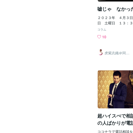
器などに使われていま
嘘じゃ なかっ
は、神秘性や知性、高
あると言われています。 シルバー
２０２３年 ４月３日
性については、錬金術
日 土曜日 １３：３
秘主義哲学と関係があ
が ありました。 coc
す。錬金術では、シル
コラム
に於いて ビジネスを
けられ、女性や変化、
10
要な事の一つ それは
ていました。また、占
て 維持する事。 私
関連付けられ、知性や
『R レギュラー』 
ン、柔軟性などを表して
虎紫志織＠同じ
ロンズ』 九月までに『
目線の『駆け込
バーは、光を反射する
み寺』
内中には『G ゴール
自分自身を映し出す鏡
う 目標を設定しまし
たします。シルバーを
は 『三ヶ月ルール』
で、自分の内面や本質
『Ｂ ブロンズ』にラ
きるかもしれません。
は 直近三ヶ月の販売
伝説は、さまざまな文
「カギ」に なります
てきました。例えば、
ー』は研修期間扱い
があります。 ・ ギ
ブロンズ』に昇格しち
ルバーは月の女神アル
圧し掛かって来ます。
れていました。アルテ
『Ｂ ブロンズ』が 
を司る女神で、シルバ
から落ちる事は 無い
超ハイスぺで相談
いました。また、シル
実績」が １２件で 
でもあり、水星は知恵
の人ばかりが電
バー』を頂きました。
す
で ５～６月には 『
ココナラで電話相談を