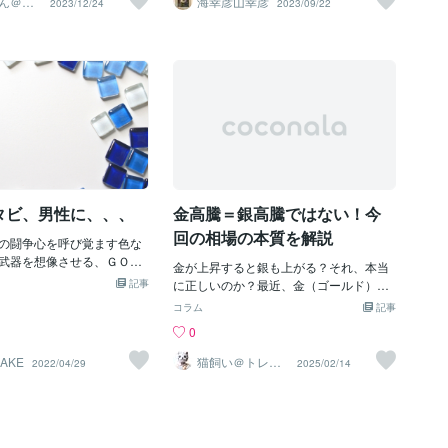
ん＠癒
海幸彦山幸彦
2023/12/24
2023/09/22
の思いっきりもあってもいいと思うけ
フィフ
ためのアプローチについて
い人
ど。10代：一票は一票20代：一票は0.9
ょう。 まず、自分の強みを
票30代：一票は0.8票・・・100以上：一
要です。どんな仕事や状況
票は0.1票てな感じで。人口構成で比率は
ているか、どのようなスキ
定期的に塩梅して、ピラミッド型、逆ピ
分を際立たせているかを見
ラミッド型を寸胴型にしたら、各年代に
スタート地点です。これに
向けた政策を策定できる可能性が増える
フィードバックの受け入れ
かなと。よりマシな選択肢が提示される
同僚や友人に質問し、自分
かなと。そもそも憲法違反じゃね？って
的に知る手段を見つけまし
ツッコミがねぇ～。投票権を侵害しては
を見つけたら、それを伸ばす
いねぇ、重みが違うだけじゃんっての
必要です。スキルや特徴は
は、ちと苦しいな。法の下の平等には、
タビ、男性に、、、
金高騰＝銀高騰ではない！今
経験を通じて向上します。
解釈の問題にすり替えられんかなぁ～。
焦点を当て、その分野での
回の相場の本質を解説
の闘争心を呼び覚ます色な
近未来で個々人が思い切った選択を迫ら
を深め、専門性を高めるこ
武器を想像させる、ＧＯＬ
れるんだろうなぁ～。因みに、40代前半
との差別化が図れます。 さ
金が上昇すると銀も上がる？それ、本当
ＥＲも響くらしい。そし
の頃、様々な業界で、60代70代から「4
活かすためには柔軟性も大
記事
に正しいのか？最近、金（ゴールド）の
を思い起こさせる、ライト
0、50は鼻たれ小僧」と言われ続けて、
に応じて自分の強みを生か
価格が異常な上昇を続けている。する
コラム
記事
きだとか。猫にマタタビ、
高齢化で、今どきは、「50、60は鼻たれ
る柔軟性があれば、さまざ
と、必ず出てくるのが 「じゃあ銀（シル
0
LD、SILVER、ライトブル
小僧」。もうかれこれ20数年鼻たれ小僧
躍できるでしょう。新しい
バー）も買えばいいんじゃないか？」 と
やってます。いつまで鼻たれ小僧を続け
適応し、強みを最大限に発
いう話だ。「金と銀はセットだから、金
AKE
猫飼い＠トレー
2022/04/29
2025/02/14
るんやろ。リアルの鼻たれ小僧＝小学校
ドコーチ
できれば、仕事やプロジェ
が上がるなら銀も上がるでしょ？」「金
低学年の数年の10倍位やってんにゃけど
信頼性を築くことができま
が高すぎるなら、代わりに銀を買えば利
な～。
自分の強みを活かすことは
益が出るんじゃない？」こんなふうに考
も欠かせません。チームや
えている人、結構多いんじゃないかな？
を通じて、お互いの強みを
でも 今回の金の上昇メカニズムを理解す