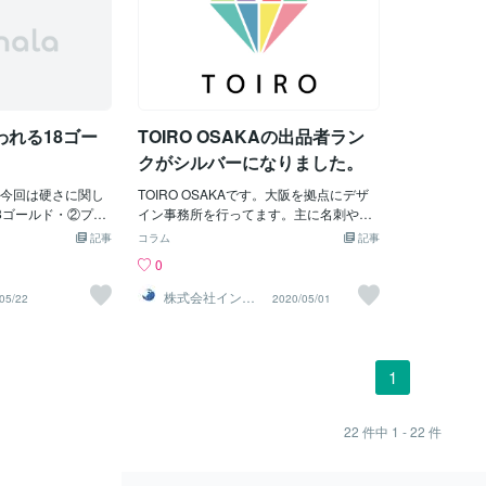
から助言が届いています。シルバーは
n)、青(Blue)の3つ
『宇宙戦隊キュウレンジャー』の ナー
生かし合いな
「直感」と「受容性」、そして「洗練」
って色を再現しま
ガ・レイ＝ヘビツカイシルバーの お誕生
とで、より大
を意味する色です。静かな輝き： 太陽の
は印刷に使用される
日です！！！！！ ・・・とはいえ最初は
きます。協力
ように強く主張するのではなく、月のよ
an)、マゼンタ(M
無理だと思いました(汗) 無口で感情表現
強みも尊重す
うに穏やかに、でも確かな存在感を放っ
low)、黒(KeyPlat
が少ないキャラですし 誕生日に悪墜ちバ
見つけ、伸ば
てください。焦って連絡を取るよりも、
組み合わせによって色
ージョン（ヘビツカイメタル）描くわけ
の近道です。
今は「自分の内側の
れる18ゴー
TOIRO OSAKAの出品者ラン
を掛け合わせると暗
にもいきませんし。 しかし、よく考えて
他者と協力す
な黒ではないので
みれば、 描いた【戦隊シルバー】それな
向けて歩みを
クがシルバーになりました。
）。特に、ゴール
りに増えたはずだと思い出しました♥ 他
金属的な輝きを表
今回は硬さに関し
のカラーは「クロニクル」とか出来るほ
TOIRO OSAKAです。大阪を拠点にデザ
レイ上のRGBでは
8ゴールド・②プラ
ど描いてますが 【戦隊シルバー】はまだ
イン事務所を行ってます。主に名刺やチ
とができますが、
種類で比較しま
少ないので【金銀+アバレキラー】で１回
ラシ、パンフレット、ロゴ、イラスト、
記事
コラム
記事
全に再現することが
が、ジュエリーで
描いただけです。 正式な【戦隊シルバ
地図、似顔絵などをデザインしていま
0
ではゴールドな感
ね。それぞれに特
ー】大集合はまだだったと気がつきまし
す。この度、TOIRO OSAKAの出品者ラ
表現されているの
識として理解して
た！！！！！ というわけでこのメンバー
ンクがシルバーになりました。2019年の
株式会社インク
05/22
2020/05/01
ルージョン
これは、金属的な
購入する際に役に
です♡♡♡♡♡ もちろんこの他にも女性
11月頃からサービスを開始し、半年が経
て生じるため、デ
。①18ゴールド
シルバーで「ゴーオンシルバー」 メタリ
ちました。初めは中々売り上げが伸びな
光そのものを再現
一番硬く、粘りがあ
ック素材スーツならデカブライト、デカ
かったのですが、色々工夫した結果が今
いるRGBでは表現
ザイン的には、細
マスターなども 描いてありますがちょっ
日にあります。これも、お客様がサービ
1
の狭い色域では不可
あれば18ゴールド
と銀に見えないので。今回は保留しまし
スをご購入されたお陰でございます。誠
Kで表現できるのは
ですが、粘りがな
た。 それ言ったらガオシルバーも銀はマ
にありがとうございました。今後も誠心
バーな感じをグラ
ることが稀にあり
スクの一部ですが(笑) ゴーオンシルバー
誠意、デザインに取り組んでまいります
22
件中
1 - 22
件
現するだけです。
18ゴールドよりは
デカブライト、デカマスターなども含め
ので何卒宜しくお願い致します。
バーの効果を出す
ます。３つの地金
た強化版は 「シルバーウィーク」にやろ