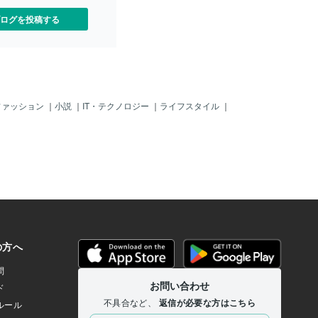
のか？ 1. 人民元安のリスクヘッジ • 中国
はアメリカとの対立や経済減速の影響で
ログを投稿する
人民元の価値が下がるリスク を抱えてい
る。
ファッション
｜
小説
｜
IT・テクノロジー
｜
ライフスタイル
｜