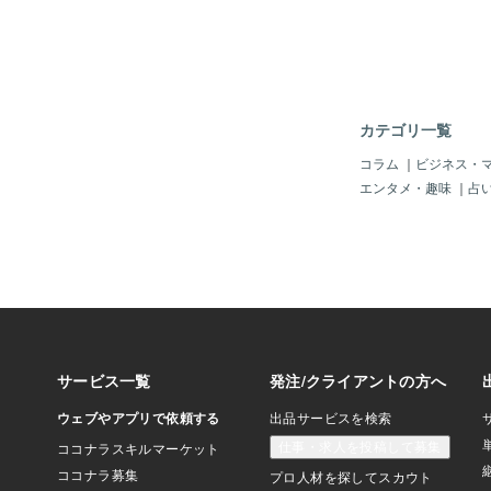
ためには、特殊な印刷
の中では、適度な柔ら
用する必要があります
ため、加工が一番し易
には好まれる地金です
りますし、サイズ直し
り易いのです。また、
キッと割れることもあ
ブライダルで使われる
カテゴリ一覧
性質からかもしれませ
ーは、18ゴールド・
コラム
｜
ビジネス・
と、最も柔らかく、粘
エンタメ・趣味
｜
占
ん。お値段がお安くな
と比較すると劣ること
ため、磨けば綺麗には
ルドやプラチナのよう
より、若干曇りがある
うな、、そんな仕上が
れてしまうと再生する
理を依頼されると職人
ります。