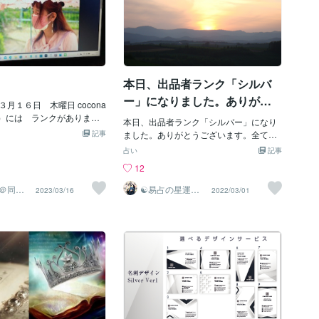
本日、出品者ランク「シルバ
ー」になりました。ありがと
月１６日 木曜日 cocona
うございます。
ラ）には ランクがありま
本日、出品者ランク「シルバー」になり
応じた評価ランクです。 登録
記事
ました。ありがとうございます。全て皆
心者には ランクは ありま
様のおかげです。今年の1月１日よりココ
占い
記事
でも販売実績を挙げれば Ｒ
ナラにてサービスを提供させて頂き、本
12
）ランク 累積十件以上の販
日3月1日にシルバーを頂きました。今後
（ブロンズ）ランク 直近三ヶ
も精進します。今後もどうぞ宜しくお願
＠同じ
☯易占の星運河
2023/03/16
2022/03/01
十件以上が Ｓ（シルバー）
駆け込
☯
いします。
三ヶ月の販売額が ５万円以
ールド）ランクとします。 最
カ月の販売額 １０万円 こ
ール』が満たされなければ
事に なります。 実績認定
に発表されるそうです。 私は
表で ３月には「Ｒ」を ６月
 ９月には「Ｓ」を 年内には
。 みたいな事を吠えてしま