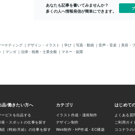
技法やインクを使
かさで粘りがある
う・・・と思い 今年は秋の大型連休シル
あなたも記事を書いてみませんか？
。
くジュエリー職人
バーウィークあったっけ？と検索しまし
ブ
多くの人へ情報発信が簡単にできます。
。磨くと綺麗に光
たら。 「ある
などの再修理もや
粘りがあるのでパ
りません。日本の
理由は実はそんな
んね。。③シルバ
プラチナと比較する
マーケティング
｜
デザイン・イラスト
｜
学び
｜
写真・動画
｜
音声・音楽
｜
美容・
りも然程ありませ
い
｜
マンガ
｜
法律・税務・士業全般
｜
マネー・副業
るのも２つの地金
が理由です。この
なりますが、ゴー
にピカピカという
ような、、ないよ
りになります。割
ことが難しく、修
泣かせな地金にな