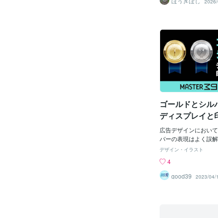
ほうきぼし
2026/
博士でトヨタ自動車出
な利益になる）大事な
相談してみるか？」と
いこと。この相場であ
た人たちばかり。つま
ていたトレンドスキャ
ターで「プラチナのみ
通用すると考えていま
プラチナだけに相談し
自動で小さくとってい
もならなかった相談者
ル。足元はトレンドが
ィルターを外して検索
エントリーから利確ま
くれただけなんです。
すい局面です。そのた
ナ出品者に何百回も相
増やすよりも、基本に
なかった」と言います
につながりやすいでし
に来たら、短時間で悩
ト管理と、無理に追い
ゴールドとシル
て悩みが解決。「今回
り」を徹底するだけで
境だと思います。
ディスプレイと
う
広告デザインにおいて
バーの表現はよく誤解
ィスプレイ上で綺麗に
デザイン・イラスト
ルバーが、印刷物にお
4
現されると期待される
しかし、その誤解の原因
good39
2023/04/
の違いにあります。こ
R39です。今回は、
ゴールドとシルバーの
させていただきます。
レイ上での色を表現す