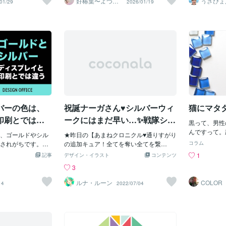
好椿葉〜よつ
うさぴょ
01/29
2026/01/19
あなたのこれからのアクションに役立て
ば〜
し系アラ
身らしい。試しに
のは大きく負けな
い、共に成長することは、人間関係を深
それを生かす
心寄り添
てくださいね。【タロットからの伝言】
思ってたどり着い
れば、以前販売し
め、信頼を築く一助となります。成功だ
考えてみまし
ペンタクルのペイジ（正位置）：着実な
り、ランクフィル
ルパーでも充分、
けでなく、失敗も共有することで、人間
知ることが重
一歩と誠実な学び今日の運勢を導くタロ
」に絞り込んで、
す。実際にそこを
関係はより強固なものになります。 最後
で自分が輝い
ットカードは**「ペンタクルのペイジ
続け、でもどうに
くというスタイ
に、挫折から得た教訓は将来の成功に繋
ルや特徴が自
（正位置）」**です。 このカードは、慎
が、 たまたま、フ
素直に出やすく、
がる重要な礎となります。失敗を経て得
つけることが
重さ、学び、そして現実的な実りを象徴
し、私を見つけて
での流れが作りや
た知識や経験は、将来の同様の状況に対
は自己分析や
しています。今の状況： 復縁に向けて、
 彼らは皆、プラチ
め、複雑な判断を
処する際に貴重な資産となります。成功
が必要です。
地に足がついた感覚が戻ってくるときで
談しても「救われ
忠実な運用が結果
者たちは、過去の失敗を克服し、それを
の強みを客観
す。「どうすれば本当にうまくいくの
。でも私のところ
ょう。あとはロッ
糧にして未来に向かっています。 人生に
ょう。 強み
か」を冷静に考え、準備を整えるのに最
みの本質を突かれ
かけない「見送
おいて、うまくいかないことは必ずしも
ための努力が
適な日。一時的な感情に流されるのでは
バーの色は、
祝誕ナーガさん♥シルバーウィ
猫にマタ
あな
、十分に戦える環
否定的なものではありません。むしろ、
日々の練習や
なく、お相手との将来をしっかりと見据
それは成長、創造性、人間関
自分の強みに
印刷とでは違
ークにはまだ早い…✨戦隊シル
えた「真面目な姿勢」が求められていま
黒って、男性
スキルや知識
バー０１
す。アドバイス： 今日は、具体的な「自
んですって。
、ゴールドやシル
★昨日の【あまねクロニクル♥通りすがり
とで、他の人
分磨き」の結果を少しずつ形にしていき
Ｄ、ＳＩＬＶ
されがちです。デ
の追加キュア！全てを奪い全てを繋
らに、強みを
コラム
ましょう。例えば、健康的な生活を心が
て、理想、夢
輝くゴールドやシ
げ！】 昨日はようやくエアコン全開なら
切です。状況
1
記事
デザイン・イラスト
コンテンツ
けたり、資格の勉強を始めたり。あなた
ブルーもお好
いて同じように表
２９度に出来たので 午後に一週間分の遅
す方法を変え
3
が「目に見える形で変わろうとしてい
男性に黒、GO
ことがあります。
れを取り戻すため全力全開【全集中】で
まな場面で活
る」という事実は、将来お相手と再会し
ーらしい✨
はRGBとCMYK
頑張りました！！！！！ しかし体力回復
環境や課題に
ルナ・ルーン
COLOR_
14
2022/07/04
たとき、何よりも強い信頼の証になりま
んにちは、MASTE
も十分でなかったため夜には力尽きてし
揮することが
す。【オラクルカードからのアドバイ
よく誤解されている
まいました(汗) 朝まで眠ってしまいまし
クトにおいて
ス】31 シルバー：直感を信じ、内面を磨
表現について解説
た。これで今日また日中猛暑だったら大
す。最後に、
き上げるそんなあなたへ、月の光のよう
RGBとはディスプ
ピンチでした(汗) どうにか間に合って良
他者との協力
な輝きを放つ**「シルバー」**のカード
るための方式であ
かったです！！！！！ ★今日７月４日は
仲間との連携