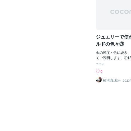
り、赤(Red)、緑(Gree
の光の組み合わせによ
す。一方、CMYKと
方式であり、シアン(Cy
agenta)、イエロー(Yel
e)の4つのインクの
ジュエリーで使わ
を再現します（CMY
いグレーになる。完全
ルドの色々③
黒のインクを使用する
ドやシルバーのような
金の純度・色に続き、
現するには、ディスプ
てご説明します。①1
その輝きを再現するこ
チナ・③シルバーの３
コラム
印刷のCMYKでは完
す。この３種類の地金
0
できません（CMYK
は多く使われています
じ、シルバーな感じで
性があるので、予備知
横溝真珠㈱
2023/
を良く見かけます）。
おくと、ジュエリーを
輝きが光の反射によっ
立つかもしれません。
ィスプレイ上のように
は、3つの地金の中で
する広い色域を持って
りません。このためデ
可能ですが、CMYK
かい線を表現するので
能となります。CMY
が一番適しています。
ゴールドな感じ、シル
いので、パキッと割れ
デーションを使って表
ます。②プラチナは、
印刷でゴールドやシル
柔らかく、粘りがあり