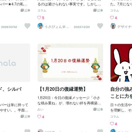
リピーター』さんに
ウンセラー「うさぴょん」の
バー★4.7の私
ナに変わります！（ブロンド・シルバ
るのは避けられない事実です。しかし、
た。7月にな
日『待機（たいく
※プラチナ出品者に
ー・プラチナはそれぞれ期間や金額など
その逆境こそが、私たちにとっての貴重
のサービスが
ココナラ電話相談】
記事
コラム
記事
コラム
います。 夜間には
00〜900回クラス
の条件によって変わる）私たちは9月半ば
な経験と学びの機会となり得るのです。
ロンズだろう
5
4
を活用しつつ ココ
）ばかりが電話相談に
にココナラ出品開始、11月半ばに実績10
何事も順調であれば、成長や発展は期待
たら、8月に
ジン」での 上位表
す。私の相談実績
になりました！1週間に1件程度、多い週
できません。ここでは、うまくいかない
セージが届い
うさぴょん＠癒
デザイナ
2026/03/02
2023/12/20
、 直近での成果
し系アラフィフ
CO
数は23件しかな
だと2件の受注という計算になります。ブ
ことが人生で重要な意味を持つ理由に焦
ズではなくシ
心寄り添い人
く様子を感じる事
ほぼ全員がそうな
ロンドになるまでの期間も早い方ではな
点を当ててみましょう。 まず、挫折や失
ナーも文言も
イッターにも載せて
て女性が一人いただ
いと思います。正直、最初はなかなか売
敗は自己成長の契機となります。成功の
目指しすぎず
ックは残念ながら ア
。しかもハイスぺ
れず悩んでいた時期もありました。デザ
連続だけでは、自分の弱点や課題に気づ
てきた結果が
方不明で 使い物
ンク時代からそう
インやイラストは、いつでも、誰でも欲
くことが難しいものです。一方で、失敗
と思う。私の
ジタルに不得手な人
談に来た人は、覚
しい訳ではないですから。最近はココナ
や挫折は自分の弱点や改善すべき点を浮
った皆さん、
でもない事を「やっ
国家キャリア官僚、
ラで1週間に1、2件ご依頼いただければ
き彫りにし、それに対処するための機会
ロウさん本当
手段を 完全に失って
系企業幹部、Goog
いいなという心持ちでやっており、実際
となります。自分を知り、向上心を持つ
た。勝ちガラ
フォロワーさんも多
会社の研究員、メガ
の受注も途切れることなくコンスタント
ためには、時折の失敗が欠かせません。
う。これから
瞬
、IQ130以上のS
にいただいています！ブロンドになるま
次に、挫折は創造性を引き出す触媒とも
てもらえるも
挙げればきりがない
でにやったこと5選それでは早速ですが、
なります。物事がうまくいかないとき、
イナー COC
ド、シルバ
【1月20日の復縁運勢】
自分の強
身大学も、旧帝大
ブロンドになるまでにやったこと5選につ
新しいアプローチや視点が求められま
ばかり。「上司
いてお
す。これが、新しいアイデアや解決策を
ことに力
1月20日：今日の復縁メッセージ「小さ
の馬鹿だらけでやっ
生み出す原動力となるのです。歴史に名
ィフ心理
な積み重ね」が、壊れない絆を再構築す
た人もいた。学歴
バーは単に持って
を刻んだ多くの偉人や成功者たちは、失
日々の生活や
る日こんにちは。1月20日の復縁運勢を
ぴょん」
思考が、本人を一
やすい。。半面、
敗から学び、逆境を乗り越える中で創造
占い
記事
を理解し、そ
お届けします。 今日は、派手なアクショ
 他のプラチナ出品
づらいというのが
性を発揮しました。 さらに、挫折は人間
は、成功への
談】
4
記事
コラム
ンを起こすことよりも、「目に見える
末に、たまたまプ
、買って放置する
関係を深める契機となり得ます。共に困
それを伸ばし
4
形」で誠実さを示していくことが大切な
めて検索して私を
利を重ねていくス
難に立ち向かう経験は、仲間や家族との
間関係におい
一日です。カードからのメッセージを、
ーだけど、心理学
も積み上げていけば大き
絆を強化します。困難な状況で支え合
ができます。