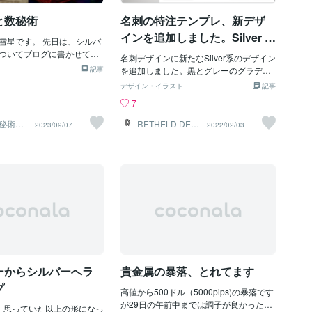
あぁ～、 ＳＮＳで公言してい
 取り消せないわぁ・・。 恥
と数秘術
名刺の特注テンプレ、新デザ
まあ、 お蔭様を持ちまして
インを追加しました。Silver v
績を十件にする事が出来まし
雪星です。 先日は、シルバ
er1
 Ｂ（ブロンズ）に昇格する条
ついてブログに書かせてい
名刺デザインに新たなSilver系のデザイン
した。 従いまして 次に狙い
。 今日は、シルバーと数秘
記事
を追加しました。黒とグレーのグラデー
（ゴールド）です。 販売額
ついて書きたいと思いま
ションがとてもスタイリッシュです。少
デザイン・イラスト
記事
 Ｓ（シルバー）を跳び越す
お付き合い下さい。 カバラ
し青を混ぜた黒とグレーの組み合わせ
7
。 それは ６月を標準にし
シルバーは運命数「１１」
は、上品さを感じますね。重すぎない黒
す。 これからは「数」で
ッキーアイテムとされてい
は、割と使い勝手が良く、引き締め効果
秘術／
RETHELD DESI
2023/09/07
2022/02/03
ん。 販売額なので 時間が勝
て、この運命数「１１」を持
／オラ
GN
で黒を使ったりしますが、少し薄めるこ
ド】
５万円以上って ５００分？
うな特徴が有ります。 ・非
とでまた違った表情を感じさせてくれま
で割るの。 電話で相談され
るどく、ひらめきを得る力
す。このイメージに近い名刺を考えてい
いたい何分くらいなの？ １０
す。・神聖なもの、美しい
るという方は、ぜひ試してみてはいかが
ったら ５０人？ それって
ることができる繊細な感性
でしょうか。ここからは余談ですがおそ
）の条件を 軽く突破してい
。 ・芸術的なセンスにも優
らく、デザイン系の仕事をしている人
受け答え次第なの？ 受け答え
豊かです。 ・その反面、論
は、日々いろんな案件で様々な色を扱っ
を抑えても 額を達成する事が
苦手で、少しKYなところが
ていると思いますが、白黒系のデザイン
今は突っ走るだけ！
などなど。 もっといろいろ
を作っている時ってなんだか安心感を感
自分が「１１」なのかどう
じないでしょうか。私だけでしょうか
秘術から導かれる自分の性
ね。強い色のデザイン作業をしている
知りたいという方は、是
ーからシルバーへラ
貴金属の暴落、とれてます
と、視覚的な影響を受けすぎて、色相や
ービを利用してみてくださ
面積が狂って見えてしまう現象のやつで
プ
くおねがいします。
高値から500ドル（5000pips)の暴落です
すね。（白黒でも面積の見誤りはありま
が29日の午前中までは調子が良かったも
、思っていた以上の形になっ
すけど…）ということで、次は溜まって