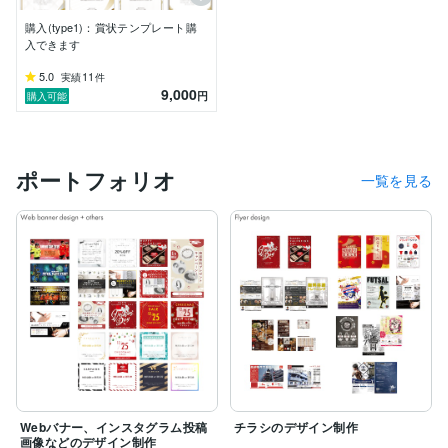
・アクセサリーブランドのブランディングデザイン。

・賞状をはじめとしたデザインテンプレート、動画素材 
購入(type1)：賞状テンプレート購
/ AEテンプレート合わせて1000種以上を制作し、2023
入できます
年よりDESIGN TEMPLATE BRANDとして本格的に活動
5.0
11
実績
件
をスタート。

9,000
円
購入可能
・​総合商社グループへ加入。

・2024年よりスポーツウェアブランドのデザイナーに
就任。

・賞状デザインテンプレートサービスの本格始動（ココ
ポートフォリオ
ナラには一部のデザインテンプレートを掲載中）
一覧を見る
Webバナー、インスタグラム投稿
チラシのデザイン制作
画像などのデザイン制作