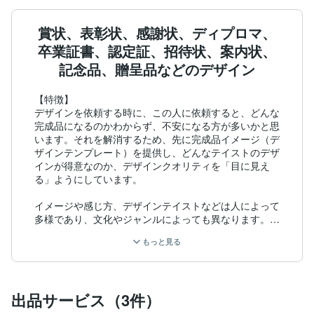
賞状、表彰状、感謝状、ディプロマ、
卒業証書、認定証、招待状、案内状、
記念品、贈呈品などのデザイン
【特徴】

デザインを依頼する時に、この人に依頼すると、どんな
完成品になるのかわからず、不安になる方が多いかと思
います。それを解消するため、先に完成品イメージ（デ
ザインテンプレート）を提供し、どんなテイストのデザ
インが得意なのか、デザインクオリティを「目に見え
る」ようにしています。

イメージや感じ方、デザインテイストなどは人によって
多様であり、文化やジャンルによっても異なります。そ
れを言葉で共有しても、必ずイメージ（認識）のズレが
もっと見る
生じますので、それを合わせるコミュニケーションから
必要になります。それらを効率化・対応する方法として
「目に見える」デザインという形でサービスを提供して
おります。

出品サービス（3件）
求めるイメージに合うデザインを見つけてくださった場