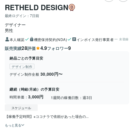
RETHELD DESIGN
最終ログイン：
7日前
デザイナー
男性
本人確認
機密保持契約(NDA)
インボイス発行事業者
未登録
28
4.9
9
販売実績
評価
フォロワー
納品ごとの予算目安
デザイン制作
30,000円〜
デザイン制作全般
継続（時給/月給）の予算目安
3,000円
時間単価：
1週間の稼働日数：
週3日
スケジュール
【稼働予定時間】※ココナラで依頼があった場合の...
もっと見る