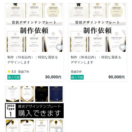
合、このデザインサービスの大きなメリットが発揮され
ます。

デザインテンプレートを先に制作することから、「高品
質」、「デザインを選べる」、「短納期」という特徴が
あります。

先に作ることでクオリティを維持したままで、要望され
る文字情報やロゴ、書体、画像などを変更し、デザイン
を整えるだけなので、作業工程（思考・作業等）が大幅
に効率化され、短納期にも繋がっています。

何より完成品がすでに共有できている状態なのが、依頼
制作（10名以内）：特別な賞状を
制作（30名以内）：特別な賞状を
する時の安心にも繋がるのではないかと考えておりま
デザインします
デザインします
す。

5.0
7
0
実績
件
実績
件
30,000
90,000
円
円
購入可能
購入可能
【経歴】

・インテリアデザイン / 飲食店のデザイン設計、付随す
るグラフィックデザイン業務。

・DTP / 印刷物のデザイン業務。

・地図 / MAPの専門的なデザイン業務。

・美容業界でのブランディングに関わるデザイン業務。
（現在進行形）

・ポータルサイトUIデザイン / 某ポータルサイトのUIデ
ザイン業務。
