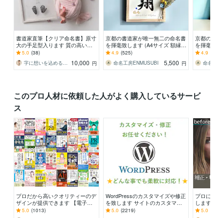
書道家直筆【クリア命名書】原寸
京都の書道家が唯一無二の命名書
京都の書
大の手足型入ります 質の高い命
を揮毫致します (A4サイズ 額縁付
を揮毫致し
名書をリーズナブルに/ニューボ
き) 水彩デザイン ギフト お七夜
き) 出産
5.0
(38)
4.9
(525)
4.9
(14
ーン/手形アート
10,000
5,500
字に想いを込める書道家 瑞季
命名工房ENMUSUBI
命名工房
円
円
このプロ人材に依頼した人がよく購入しているサービ
ス
プロだから高いクオリティーのデ
WordPressのカスタマイズや修正
プロによ
ザインが提供できます 【電子書
を致します サイトのカスタマイ
します 
籍・各資料の表紙の制作 5000
ズ・レイアウト変更致します
も受け付
5.0
(1013)
5.0
(2219)
5.0
(46
円！（表紙）】