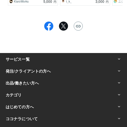
5,000
3,000
KiaroWorks
t_k_
円
円