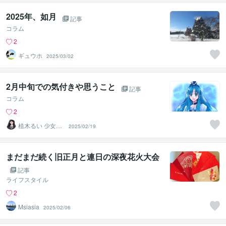
2025年、如月
記事
コラム
2
ギュウホ
2025/03/02
2月中旬での気付きや思うこと
記事
コラム
2
植木るい 少女漫
2025/02/19
画イラスト
まだまだ続く旧正月と連日の深夜花火大会
記事
ライフスタイル
2
Msiasia
2025/02/06