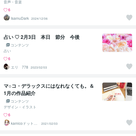
音声・音楽
6
IsamuDark
2024/12/06
占い ♡ 2月3日 本日 節分 今後
コンテンツ
占い
6
エリ 778
2023/02/03
マ○コ・デラックスにはなれなくても。＆
1月の作品紹介
コンテンツ
デザイン・イラスト
6
kamicoドットコ
2021/02/03
ム＠webデザイ
ナー