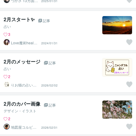
つかさ 13カ国で
2025/01/31
評価 8月新2件受
付中
2月スタート✨
記事
占い
3
Love魔術healer
2024/01/31
❤︎ソフィア
2月のメッセージ
記事
占い
2
りお猫の占いテ
2026/02/02
ラス
2月のカバー画像
記事
デザイン・イラスト
2
地図屋コルビー
2026/02/01
ジャック