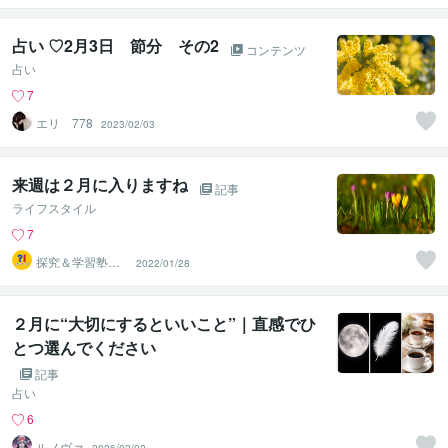
占い ♡2月3日 節分 その2
コンテンツ
占い
7
エリ 778
2023/02/03
来週は２月に入りますね
記事
ライフスタイル
7
探究＆学習塾｜
2022/01/28
なぜラボ
２月に“大切にするといいこと”｜直感でひ
とつ選んでください
記事
占い
6
ルノヴァ