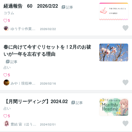
経過報告 60 2026/2/22
記事
コラム
5
ゆう子☆作業療
2026/02/22
法士＆ライフコ
ーチ
春に向けて今すぐリセットを！2月のお祓
いが一年を左右する理由
記事
占い
5
みや｜現役神主■
2026/02/16
鑑定 お祓い専門
【月間リーディング】2024.02
記事
占い
5
豊結 宙（ほうゆ
2024/02/01
う そら）