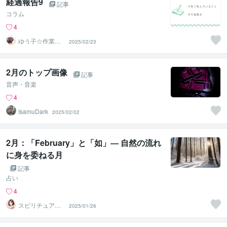
経過報告9
記事
コラム
4
ゆう子☆作業療
2025/02/23
法士＆ライフコ
ーチ
2月のトップ画像
記事
音声・音楽
4
IsamuDark
2025/02/02
2月：「February」と「如」― 自然の流れ
に身を委ねる月
記事
占い
4
スピリチュアル
2025/01/26
会社員♡みゆ