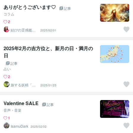
ありがとうございます♡
記事
コラム
2
結びの霊感鑑定
2025/02/01
士♡心の守護者
優真（ゆうま
2025年2月の吉方位と、新月の日・満月の
日
記事
占い
2
旅する妖精「せ
2025/01/25
いちゃん」
Valentine SALE
記事
音声・音楽
1
IsamuDark
2025/02/02