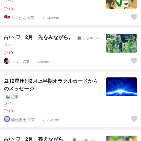
コラム
10
ベアたん＠落書
2024/02/01
きイラストレー
ター
占い ♡ 2月 先をみながら。
コンテンツ
占い
10
エリ 778
2023/02/08
🔮12星座別2月上半期オラクルカードから
のメッセージ
記事
占い
10
魂鑑定士 子育て
2022/01/27
かぁちゃん！
占い ♡ 2月 整えながら
コンテンツ