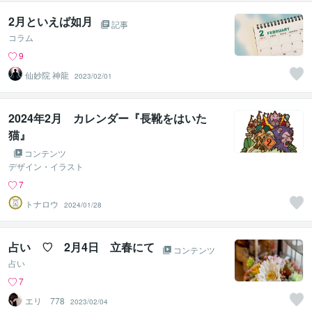
2月といえば如月
記事
コラム
9
仙妙院 神龍
2023/02/01
2024年2月 カレンダー『長靴をはいた
猫』
コンテンツ
デザイン・イラスト
7
トナロウ
2024/01/28
占い ♡ 2月4日 立春にて
コンテンツ
占い
7
エリ 778
2023/02/04