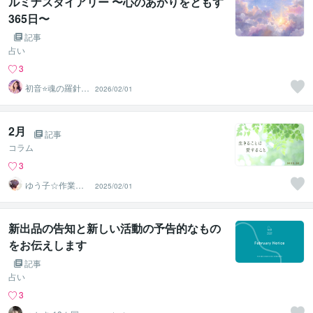
ルミナスダイアリー 〜心のあかりをともす
365日〜
記事
占い
3
初音⭐️魂の羅針盤
2026/02/01
ルミナススター
鑑定
2月
記事
コラム
3
ゆう子☆作業療
2025/02/01
法士＆ライフコ
ーチ
新出品の告知と新しい活動の予告的なもの
をお伝えします
記事
占い
3