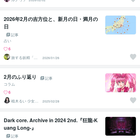
2026/02/02
2026年2月の吉方位と、新月の日・満月の
日
記事
占い
6
旅する妖精「せ
2026/01/26
いちゃん」
2月のふり返り
記事
コラム
6
植木るい 少女漫
2025/02/28
画イラスト
Dark core. Archive in 2024 2nd.『狂龍-K
uang Long-』
記事