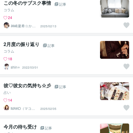
この冬のサブスク事情
記事
コラム
24
神崎夏希☆かん
2025/02/13
なつ
2月度の振り返り
記事
コラム
18
shin⭐️
2022/03/01
彼♡彼女の気持ち☆彡
記事
占い
14
MAKO（マコ）
2025/02/05
占い♡心寄り添
うヒーラー
今月の待ち受け
記事