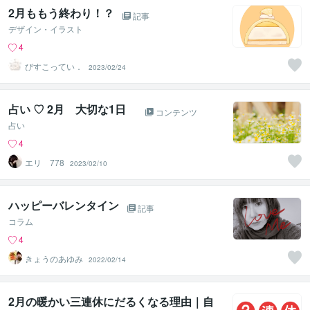
2月ももう終わり！？
記事
デザイン・イラスト
4
びすこってい．
2023/02/24
占い ♡ 2月 大切な1日
コンテンツ
占い
4
エリ 778
2023/02/10
ハッピーバレンタイン
記事
コラム
4
きょうのあゆみ
2022/02/14
2月の暖かい三連休にだるくなる理由｜自