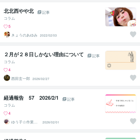
北北西やや北
記事
コラム
5
きょうのあゆみ
2022/02/03
２月が２８日しかない理由について
記事
コラム
4
西田玄一郎
2026/02/27
経過報告 57 2026/2/1
記事
コラム
4
ゆう子☆作業療
2026/02/01
法士＆ライフコ
ーチ