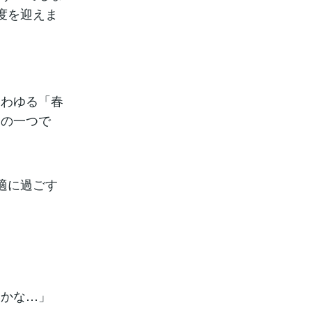
度を迎えま
いわゆる「春
因の一つで
適に過ごす
いかな…」