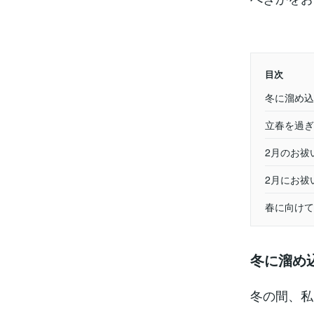
目次
冬に溜め込
立春を過ぎ
2月のお祓
2月にお祓
春に向けて
冬に溜め
冬の間、私