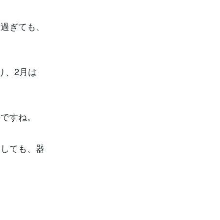
を過ぎても、
り、2月は
のですね。
としても、器