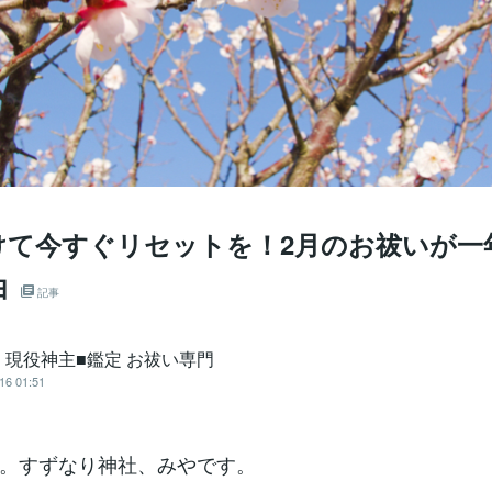
けて今すぐリセットを！2月のお祓いが一
由
記事
｜現役神主■鑑定 お祓い専門
16 01:51
。すずなり神社、みやです。