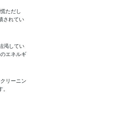
の慌ただし
積されてい
枯渇してい
節のエネルギ
にクリーニン
す。