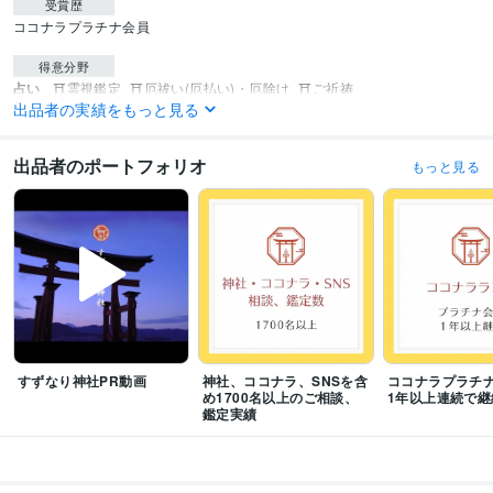
受賞歴
ココナラプラチナ会員
得意分野
占い
⛩️霊視鑑定
⛩️厄祓い(厄払い)・厄除け
⛩️ご祈祷
出品者の実績をもっと見る
霊視
祈祷
祈願
悩み
人間関係
鑑定
占い
厄払い
悩み相談・カウンセリング
カウンセリング・ヒーリング・リーディング
カウンセリング
悩み相談
リーディング
愚痴
人間関係
パニック障害
出品者のポートフォリオ
鑑定
話し相手
うつ
恋愛
もっと見る
すずなり神社PR動画
神社、ココナラ、SNSを含
ココナラプラチ
め1700名以上のご相談、
1年以上連続で継
鑑定実績