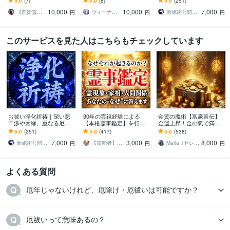
5.0
(7)
5.0
(8)
5.0
(251)
大切な存在まで、重い流
エネルギーが相殺し、停
悪縁、悪運トラブルを厄
10,000
10,000
7,000
れを綺麗に整える
滞・低迷している方へ
除け祈祷で解決へ導く
【前衛靈能者】ジャン
ヴィーナス☆パワー
新施術公開→≪相手意識強制変化≫◆星桜龍
円
円
円
このサービスを見た人はこちらもチェックしています
お祓い浄化祈祷｜深い悪
30年の霊視経験による
金貨の魔術【富豪直伝】
干渉や因縁、重なる厄祓
【本格霊事鑑定】を行い
金運上昇！金の氣で満た
います 原因不明の不調、
ます 霊現象・家相・家
します 財運・くじ運・高
5.0
(251)
5.0
(417)
5.0
(538)
悪縁、悪運トラブルを厄
系・先祖・土地・人間関
額当選・臨時収入の神
7,000
3,000
8,000
除け祈祷で解決へ導く
係・悪縁・因縁・厄払い
秘 金運の女神と縁結び
新施術公開→≪相手意識強制変化≫◆星桜龍
【霊能者】天晴
Maria☽セレスティアルマスター
円
円
円
よくある質問
厄年じゃないけれど、厄除け・厄祓いは可能ですか？
厄祓いって意味あるの？