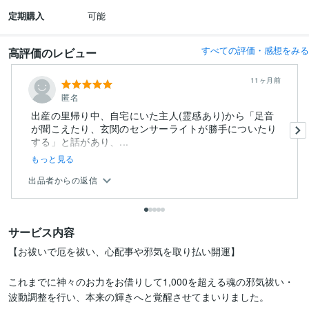
定期購入
可能
すべての評価・感想をみる
高評価のレビュー
11ヶ月前
匿名
出産の里帰り中、自宅にいた主人(霊感あり)から「足音
が聞こえたり、玄関のセンサーライトが勝手についたり
する」と話があり、...
もっと見る
出品者からの返信
サービス内容
【お祓いで厄を祓い、心配事や邪気を取り払い開運】

これまでに神々のお力をお借りして1,000を超える魂の邪気祓い・
波動調整を行い、本来の輝きへと覚醒させてまいりました。
