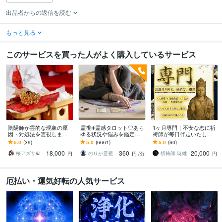
出品者からの返信を読む
もっと見る
このサービスを買った人がよく購入しているサービス
陰陽師が霊的な現象の原
霊視➕霊感タロット♡あら
1ヶ月専門｜不安な恋に祈
因・対処法を霊視します
ゆる状況や悩みを鑑定し
祷師が毎日伴走いたしま
霊的な体験・霊障・原因
ます 霊能家系末裔 |プロ占
す 復縁／片思い／複雑愛
5.0
(39)
5.0
(6661)
5.0
(60)
不明の不調｜原因やその
い師歴16年| 気持ちや未来
／ 恋愛、それ以外のご相
18,000
360
20,000
意味を視ます
を伝えます
談も全て
桜アズサ☯️
のりか霊視
祈祷師 暁雄
円
円
/分
円
厄払い・運気好転の人気サービス