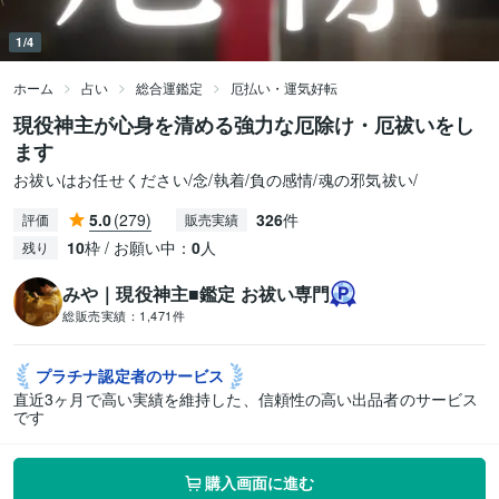
1/4
ホーム
占い
総合運鑑定
厄払い・運気好転
現役神主が心身を清める強力な厄除け・厄祓いをし
ます
お祓いはお任せください/念/執着/負の感情/魂の邪気祓い/
5.0
(279)
326
件
評価
販売実績
10
枠 / お願い中：
0
人
残り
みや｜現役神主■鑑定 お祓い専門
総販売実績：
1,471件
プラチナ認定者の
サービス
直近3ヶ月で高い実績を維持した、信頼性の高い出品者のサービス
です
購入画面に進む