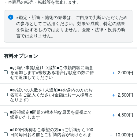
※鑑定・祈祷・施術の結果は、ご自身で判断いただくため
の参考としてご活用ください。効果や成就、特定の結果
を保証するものではありません。医療・法律・投資の助
言ではありません。
有料オプション
■お願い事(願意)1つ追加■ご依頼内容に願意
＋
2,000円
を追加します※複数ある場合は願意の数に併
せて追加してください
■お祓いの人数を1人追加■※お身内の方のお
＋
2,500円
名前をご記入ください(金額はお一人様毎と
なります)
■霊視鑑定■問題の根本的な原因を霊視にて
＋
4,500円
鑑定いたします
■100日祈祷をご希望の方■ ※ご祈祷から100
＋
10,000円
日間毎日お名前とご祈祷内容が続けられま