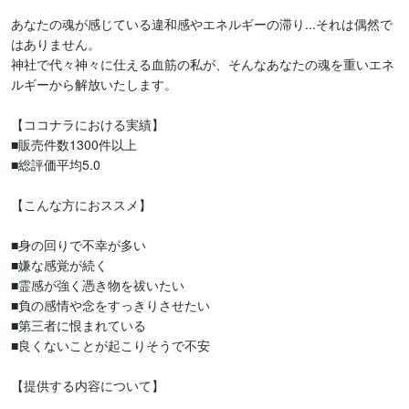
あなたの魂が感じている違和感やエネルギーの滞り...それは偶然で
はありません。

神社で代々神々に仕える血筋の私が、そんなあなたの魂を重いエネ
ルギーから解放いたします。

【ココナラにおける実績】

■販売件数1300件以上

■総評価平均5.0

【こんな方におススメ】

■身の回りで不幸が多い

■嫌な感覚が続く

■霊感が強く憑き物を祓いたい

■負の感情や念をすっきりさせたい

■第三者に恨まれている

■良くないことが起こりそうで不安

【提供する内容について】
