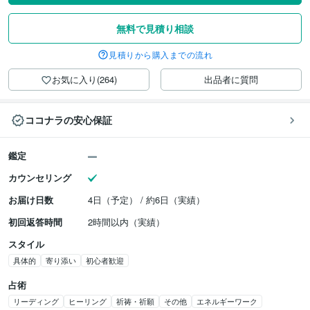
無料で見積り相談
見積りから購入までの流れ
お気に入り(264)
出品者に質問
ココナラの安心保証
鑑定
カウンセリング
お届け日数
4日（予定） / 約6日（実績）
初回返答時間
2時間以内（実績）
スタイル
具体的
寄り添い
初心者歓迎
占術
リーディング
ヒーリング
祈祷・祈願
その他
エネルギーワーク