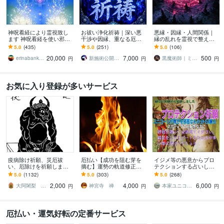
神呪看経により霊視致し
お祓い浄化祈祷｜深い悪
悪縁・因縁・人間関係｜
ます 神呪看経を使い邪気
干渉や因縁、重なる厄祓
縁の乱れを霊視で整えま
や凡ゆる者を霊視致しま
います 原因不明の不調、
す 悪縁・因縁・執着を霊
5.0
(435)
5.0
(251)
5.0
(106)
す
悪縁、悪運トラブルを厄
視で見抜き霊的浄化へ導
20,000
7,000
500
除け祈祷で解決へ導く
く「秘儀鑑定」
erinabankband
新施術公開→≪相手意識強制変化≫◆星桜龍
黒魔術師｜ミレイ
円
円
円
お気に入り登録が多いサービス
疫病除け祈願、災厄祓
厄払い【成功を阻む芽を
イジメ等の悪意からプロ
い、厄除けを祈願します
摘む】運勢の軌道修正を
テクションする占いしま
厄除大師の秘法で災厄か
します 何をしても結果に
す ユニコーンは洞察力が
5.0
(1132)
5.0
(303)
5.0
(268)
ら逃れ、悪循環から抜け
恵まれず藁をもすがる思
あり悪意あるものから護
2,000
4,000
6,000
出したい方に！！
いで苦しい方の緊急救済
るのが1番得意です
大阿闍梨 行光坊昊正
神宮寺 禅
本家ユニコーンの使者桜10周年ありがとう
円
円
円
厄払い・運気好転の定番サービス