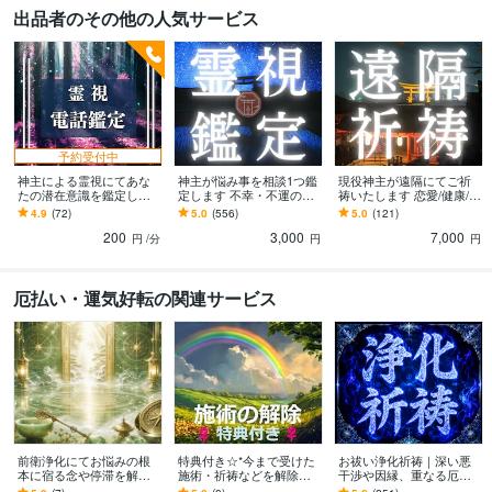
出品者のその他の人気サービス
予約受付中
神主による霊視にてあな
神主が悩み事を相談1つ鑑
現役神主が遠隔にてご祈
たの潜在意識を鑑定しま
定します 不幸・不運の理
祷いたします 恋愛/健康/人
す お悩みの根本的原因や
由/運命/運勢/将来/を鑑定
間関係など願いを叶えて
4.9
(72)
5.0
(556)
5.0
(121)
解決方法を提示します
して解決へ導きます
成就に導く御祈願
200
3,000
7,000
円
/分
円
円
厄払い・運気好転の関連サービス
前衛浄化にてお悩みの根
特典付き☆*今まで受けた
お祓い浄化祈祷｜深い悪
本に宿る念や停滞を解消
施術・祈祷などを解除し
干渉や因縁、重なる厄祓
します 人間関係・願望・
ます 色々な施術を受けて
います 原因不明の不調、