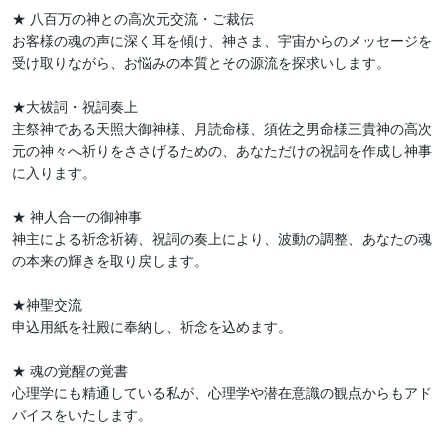
★ 八百万の神との高次元交流・ご裁伝 

お客様の魂の声に深く耳を傾け、神さま、宇宙からのメッセージを
受け取りながら、お悩みの本質とその源流を探求いします。

★大祓詞・祝詞奏上

主祭神である天照大御神様、月読命様、須佐之男命様三貴神の高次
元の神々へ祈りをささげるための、あなただけの祝詞を作成し神事
に入ります。

★ 神人合一の御神事 

神主による祈念祈祷、祝詞の奏上により、波動の調整、あなたの魂
の本来の輝きを取り戻します。

★神聖交流

申込用紙を社殿に奉納し、祈念を込めます。

★ 魂の覚醒の覚書 

心理学にも精通している私が、心理学や潜在意識の観点からもアド
バイスをいたします。
