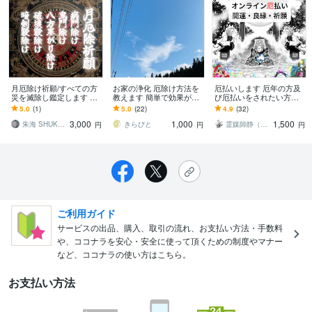
月厄除け祈願/すべての方
お家の浄化 厄除け方法を
厄払いします 厄年の方及
災を滅除し鑑定します 暗
教えます 簡単で効果が高
び厄払いをされたい方、
剣殺/破壊殺/病門/鬼門/坎
い方法になります
お忙しくて神社に行けな
5.0
(1)
5.0
(22)
4.9
(32)
入/八方塞/すべての方災を
い方へ
3,000
1,000
1,500
滅除
朱海 SHUKAI☯九星術☯タロット和尚
きらびと
霊媒師静（しずか）＆霊獣祈理狐（きりこ）
円
円
円
ご利用ガイド
サービスの出品、購入、取引の流れ、お支払い方法・手数料
や、ココナラを安心・安全に使って頂くための制度やマナー
など、ココナラの使い方はこちら。
お支払い方法