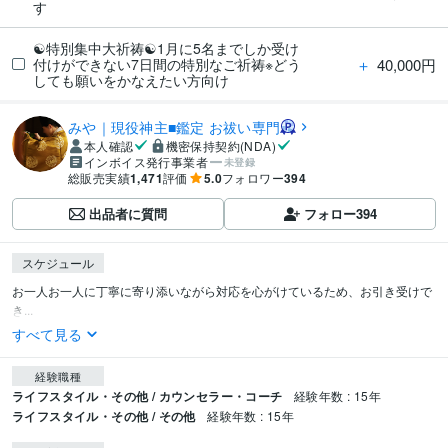
す
☯特別集中大祈祷☯1月に5名までしか受け
＋
40,000円
付けができない7日間の特別なご祈祷※どう
しても願いをかなえたい方向け
みや｜現役神主■鑑定 お祓い専門
本人確認
機密保持契約(NDA)
インボイス発行事業者
未登録
総販売実績
1,471
評価
5.0
フォロワー
394
出品者に質問
フォロー
394
スケジュール
お一人お一人に丁寧に寄り添いながら対応を心がけているため、お引き受けで
き...
すべて見る
経験職種
ライフスタイル・その他 / カウンセラー・コーチ
経験年数 : 15年
ライフスタイル・その他 / その他
経験年数 : 15年