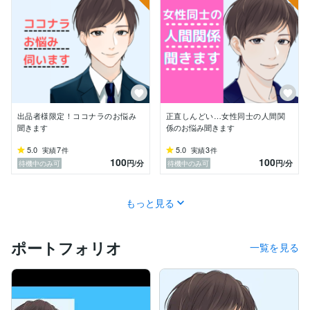
ベテラン社員に

スポーツ観戦やお花見に

誘われたりもしていたので

「交友関係の幅が謎」

と言われていました。笑

なぜ交友関係の幅が広いのか

自身自身で分析をすると

出品者様限定！ココナラのお悩み
正直しんどい…女性同士の人間関
人にも話題にも

聞きます
係のお悩み聞きます
好き嫌いが少ないから

という結論になりました。

5.0
7
5.0
3
実績
件
実績
件
100
100
円
/分
円
/分
待機中のみ可
待機中のみ可
お話を聞く内容にも

好き嫌いがないので

人にはなかなか言えない

もっと見る
内容にも偏見を持たず聞きます。笑

過去に心理学の本を読んだ時に

ポートフォリオ
一覧を見る
「人は話を聞くより

自身が話す方が好きな生き物」

という文章を目にしました。

私は話すことより
