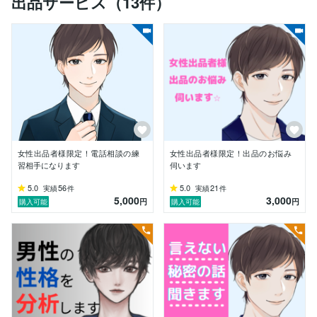
出品サービス（13件）
頑張りますので

よろしくお願いします☆

私は仕事でお客様のお話を聞き

プライベートでも

友人の相談に乗っています。

もっといろんな人の

お話が聞きたいと思ったので

ココナラを始めました！

女性出品者様限定！電話相談の練
女性出品者様限定！出品のお悩み
京都出身で、柔らかい

習相手になります
伺います
関西弁でお話しします。

5.0
56
5.0
21
実績
件
実績
件
5,000
3,000
関西弁がキツイという

円
円
購入可能
購入可能
不安がある方もご安心ください。笑

営業をしており

日々、お客様のお話を聞いています。

プライベートでも

友人から相談されたりします。

●仕事の愚痴
