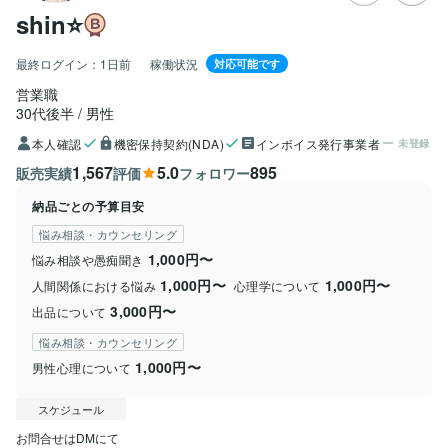
shin⭐️
最終ログイン：
1日前
稼働状況
対応可能です
営業職
30代後半
男性
本人確認
機密保持契約(NDA)
インボイス発行事業者
未登録
1,567
5.0
895
販売実績
評価
フォロワー
納品ごとの予算目安
悩み相談・カウンセリング
1,000円〜
悩み相談や愚痴聞き
1,000円〜
1,000円〜
人間関係における悩み
心理学について
3,000円〜
出品について
悩み相談・カウンセリング
1,000円〜
男性心理について
スケジュール