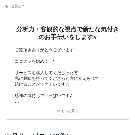
もっと見る
分析力・客観的な視点で新たな気付き
のお手伝いをします⭐︎
ご覧頂きありがとうございます！

ココナラを始めて一年

サービスを購入してくださった方

私に興味を持ってくださった方に支えられて

続けることができています☆

感謝の気持ちでいっぱいです♪

特に購入者様に恵まれて

もっと見る
嬉しい評価もいただけています♪

いつもありがとうございます☆

これからも皆様の期待に応えられるように
