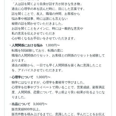
「人は話を聞くより自身が話す方が好きな生き物」

過去に心理学の本を読んだ時に、目にした言葉です。

話を聞くことで、友人、職場の仲間、お客様から

悩み事や相談事、時には誰にも言えない

秘密の話を聞かせていただきました。

お話を聞くことをメインに、時には一般的な意見や

私の意見を伝えさせていただき

心が軽くなるお手伝いをさせていただきます。
・人間関係における悩み
1,000円〜
転職を5回経験しており、転職の度に

職場の人間関係のリセット、お客様との関係のリセットを経験して
おります。

過去の経験から、一日でも早く人間関係を築く為に意識したこと
を、アドバイスさせていただきます。
・心理学について
1,000円〜
独学にはなりますが、心理学を書籍等で学びました。

心理学を仕事やプライベートで用いることで、営業成績、顧客満足
度、人間関係、恋愛について、学ぶ前より良い結果が出るようにな
りました。
・出品について
3,000円〜
販売実績600件以上。

販売件数を積み上げるまでに、意識したこと、学んだことをお伝え