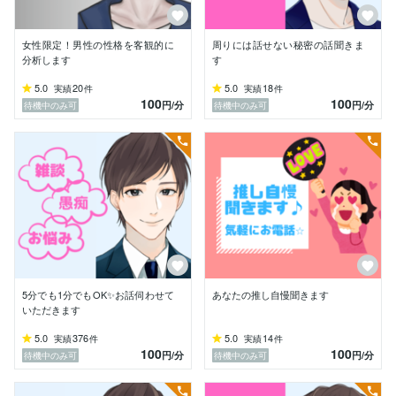
●将来の不安

●恋愛相談

●副業の相談

女性限定！男性の性格を客観的に
周りには話せない秘密の話聞きま
etc.

分析します
す
5.0
20
5.0
18
実績
件
実績
件
お話を聞く時に意識していることは

100
100
円
/分
円
/分
待機中のみ可
待機中のみ可
否定をせず話を受け入れる。

どのような内容にも興味を持つ

ことを意識しています。

友人からは

「どんな話でも受け入れるから

話しにくい内容でも話せる」

と言っていただいています。

そのようなことを意識していると

幅広い年齢の方と

親しくなることができました。

5分でも1分でもOK✨お話伺わせて
あなたの推し自慢聞きます
いただきます
過去に勤めていた会社では

5.0
376
5.0
14
実績
件
実績
件
自分より8個ほど年齢の若い

100
100
円
/分
円
/分
待機中のみ可
待機中のみ可
若手社員と頻度に飲みに行ってました。

その一方で役員クラスの
