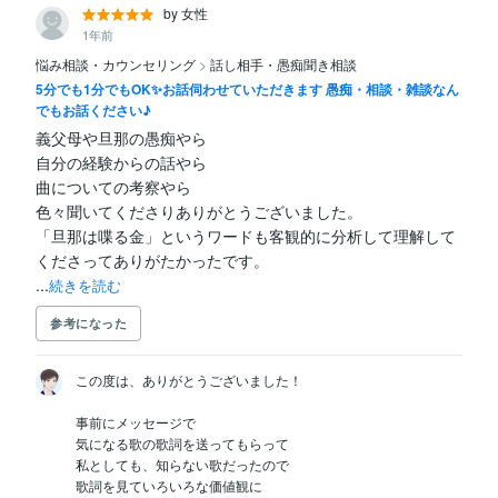
by 女性
1年前
悩み相談・カウンセリング
>
話し相手・愚痴聞き相談
5分でも1分でもOK✨お話伺わせていただきます 愚痴・相談・雑談なん
でもお話ください♪
義父母や旦那の愚痴やら

自分の経験からの話やら

曲についての考察やら

色々聞いてくださりありがとうございました。

「旦那は喋る金」というワードも客観的に分析して理解して
くださってありがたかったです。

...
続きを読む
参考になった
この度は、ありがとうございました！

事前にメッセージで

気になる歌の歌詞を送ってもらって

私としても、知らない歌だったので

歌詞を見ていろいろな価値観に
