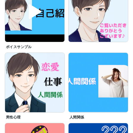
聞くことの方が好きなので

自然と長所に

なっているのだと思いました。

「誰かに話を聞いてほしい」

「誰かと話がしたい」

というあなたの気軽な話し相手になれると

とても嬉しいです♪

ボイスサンプル
厳しい言葉で気合を入れたり

することはできないので

予めご了承ください。笑

素敵なご縁を大切にしたいので

よろしくお願いします♪
男性心理
人間関係