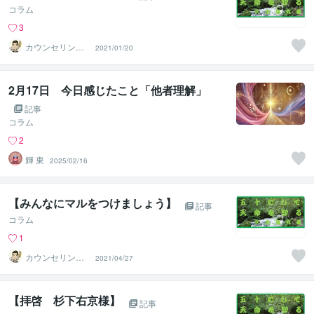
コラム
3
カウンセリング
2021/01/20
ルーム【弥九蔵
の部屋】
2月17日 今日感じたこと「他者理解」
記事
コラム
2
輝 東
2025/02/16
【みんなにマルをつけましょう】
記事
コラム
1
カウンセリング
2021/04/27
ルーム【弥九蔵
の部屋】
【拝啓 杉下右京様】
記事