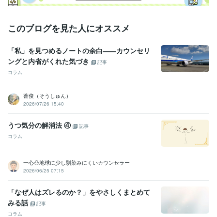
得意分野
悩み相談・カウンセリング
うつの相談、人間関係、その他
うつ 人間関係 仕事
このブログを見た人にオススメ
住まい・美容・生活相談
替え歌、川柳、エッセー、その他
文芸 エッセー 川柳
「私」を見つめるノートの余白――カウンセリ
ングと内省がくれた気づき
記事
コラム
蒼俊（そうしゅん）
2026/07/26 15:40
うつ気分の解消法 ④
記事
コラム
一心♧地球に少し馴染みにくいカウンセラー
2026/06/25 07:15
「なぜ人はズレるのか？」をやさしくまとめて
みる話
記事
コラム