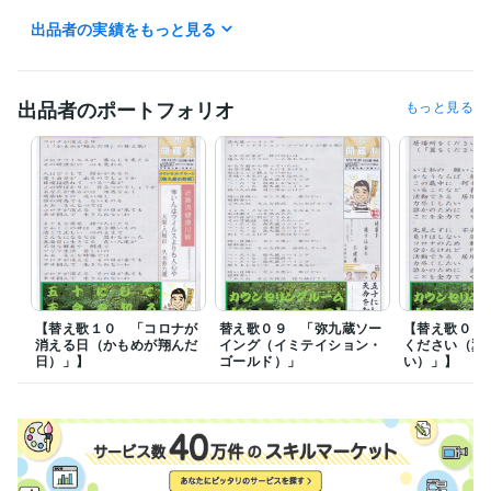
出品者の実績をもっと見る
資格・検定
英検３級
取得年 : 1989年
日商簿記検定三級
取得年 : 1996年
食品衛生責任者
取得年 : 2002年
出品者のポートフォリオ
もっと見る
ＭＯＳ検定Ｅｘｃｅｌ２００７
取得年 : 2011年
ＭＯＳ検定Ｗｏｒｄ２００７
取得年 : 2011年
ＭＯＳ検定ＰｏｗｅｒＰｏｉｎｔ２００７
取得年 : 2011年
ＭＯＳ検定Ａｃｃｅｓｓ２００７
取得年 : 2014年
メンタルヘルスマネジメント検定Ⅲ種（セルフケア）
取得年 : 2017
年
メンタルヘルスマネジメント検定Ⅱ種（ラインケア）
取得年 : 2017
年
セルフ・カウンセリング普及協会 メンタルケア・アドバイザー
取
得年 : 2018年
【替え歌１０ 「コロナが
替え歌０９ 「弥九蔵ソー
【替え歌０８
日本カウンセリング普及協会 認定心理カウンセラー２級
取得年 : 2
消える日（かもめが翔んだ
イング（イミテイション・
ください（翼
019年
日）」】
ゴールド）」
い）」】
一般財団法人日本能力開発推進協会 産業心理カウンセラー
取得年 :
2020年
一般社団法人日本人材育成協会 一級労務管理士
取得年 : 2018年
日本カウンセリング普及協会 認定メンタルヘルス指導員
取得年 : 2
021年