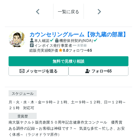
一覧に戻る
カウンセリングルーム【弥九蔵の部屋】
本人確認
機密保持契約(NDA)
インボイス発行事業者
未登録
総販売実績
0
評価
0.0
フォロワー
65
無料で見積り相談
メッセージを送る
フォロー
65
スケジュール
月・火・水・木・金ー９時～２１時、土ー９時～１２時、日ー１２時～
２１時　対応可
受賞歴
南大阪ヤクルト販売創業５０周年記念健康作文コンクール　優秀賞
ある調停の記録～お客様は神様です？～
気楽な多忙～忙しさ、お安
く体感～（ラジオドラマ原作）