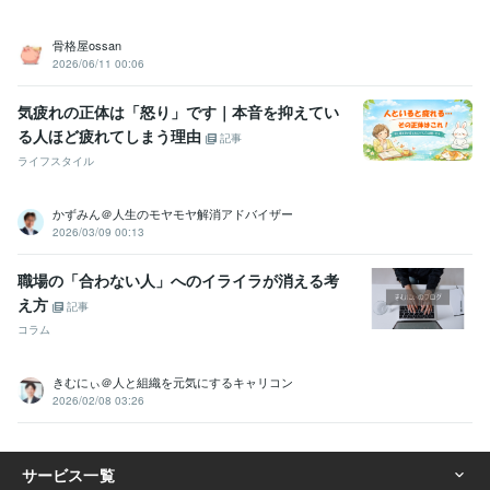
骨格屋ossan
2026/06/11 00:06
気疲れの正体は「怒り」です｜本音を抑えてい
る人ほど疲れてしまう理由
記事
ライフスタイル
かずみん＠人生のモヤモヤ解消アドバイザー
2026/03/09 00:13
職場の「合わない人」へのイライラが消える考
え方
記事
コラム
きむにぃ＠人と組織を元気にするキャリコン
2026/02/08 03:26