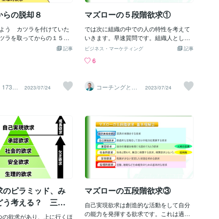
こかでリタイアしますよ
例えば家族や友人、会社などから受け入
です。 2. 小さな行動を積
れられたいと考えたりすることをいいま
からの脱却８
マズローの５段階欲求①
 成功する人は「毎日1ミリ
す😊 ④承認欲求 これはさっきと少し似
こと」を大切にします。 い
よう カツラを付けていた
ているかも知れませんがみんなに認めら
では次に組織の中での人の特性を考えて
変わろうとするのではな
ツラを取ってからの１５年
れたいという欲求です 例というと出世し
いきます。早速質問です。組織人として
進んでいます。 3. 失敗を
ると、全くの別世界です。
たいとかそういうのが承認欲求です✨ ⑤
はどんな人と一緒に働きたいと思います
記事
ビジネス・マーケティング
記事
れる 「失敗＝終わり」では
線に怯えていたあの頃と、
自己実現欲求 これは先ほどまでの全て
か？あるいはどんな人を育成したいです
6
チャンス」と考えます。 う
された現在は、比べ物にな
の欲求が満たされていることを言い自分
か？・創意工夫をして価値を高める人 ・
った理由を分析し、次に活
カツラを付けていた頃は、
が満足できる自分になりたいということ
周囲の人にも価値を認めてもらえるよう
を掴みます。 4. 自分の価
を恥ずかしいと思っていま
です😆✨ 自分らしく生きたいとかそうい
に努力する人 ・周囲の人と協力して、言
 17300
コーチングと社
2023/07/24
2023/07/24
している 他人の意見に振り
ている事で人を笑わせる事
う風に思うことがあること欲求のことで
われたことを頑張ってくれる人 ・恐れや
員研修の永井ロ
ーガン
自分はどうしたいか？」を
った今では、メンタル的に
す！✨ ちなみに6段階目の欲求もあると
痛みが無い普通の生活で満足する人 ・病
 自己実現には、自分軸を持
りました。 人に笑われる
言われています それは自己超越の欲求で
気やケガなどで生きていくだけでもやっ
です。 5. 環境を味方につ
いと思うか、人を笑わせる
す！ 何かと言いますと自分ではない何か
との人 職場の状況によって答えは変わる
環境が自分を作ります。 自己
いう事に自信を持てるか
に対するものです！ 例えば世界の貧困を
と思いますが、多くの方は黄色よりも上
は、応援してくれる人とつ
持ちようです。 私が自分
無くすとか 世界を平和にしたいとか そう
から選んだことと思います。そして勘の
できる環境を選びます。 6.
プライドを捨てようと決心
いうことを言います〜！ ぜひみなさんも
良い方はお気づきかもしれませんが、こ
思考を手放せる 「どうせ無
はこの時ではなく、それか
このマズローの法則 いろんな人に言いふ
れはマズローの５段階欲求に基づいて作
は才能がない」 こんな思考
のことになります。確かに
らして見てくださいね〜♪ こういうのっ
成したモデルです。 この５段階欲求説に
動する前に諦めてしまいま
という事は、一つのプライ
て意外と面白いですよね☘️ みなさんもこ
も諸説ありますが、ひとまずこれに基づ
とになります。しかしそれ
いて組織、集団の中での個人を見ていき
イドを捨てられた訳ではな
ましょう。経営者が幹部社員に求めるも
求のピラミッド、み
マズローの五段階欲求③
。プライドとは プライド
の、営業系、開発系、企画系の業種の人
どう考える？ 三大
いのかと言われると決して
に自己実現欲求が求められる傾向があり
自己実現欲求は創造的な活動をして自分
に「みげか」だと俺
ません。時には必要なプラ
ます。一方工場などの労働集約型の現場
の能力を発揮する欲求です。これは過去
つの欲求があり、上に行くほ