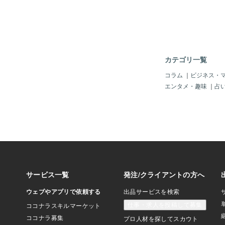
すぐバズる： 
と人」ですから時に「
定： 破壊的創造
ついてくることがあり
流と宣伝： 技術と深
仕事で疲れているのに
信方法精査⑧芸
だ。・パートナーは何
ん： 松
てくれない・職場の人
だ…そう、所属とセッ
いてきてしまうのです
カテゴリ一覧
職場や、パートナーや
ら？文句を言うことは
コラム
｜
ビジネス・
度は「孤独」という不
エンタメ・趣味
｜
占
そして、人と関わらな
「承認の欲求」も手に
まいます。だから、今
ることは本当はありが
するんです。ただ、あ
を感じる環境でしたら
ありますがやっぱり、
ことは心の安定にもつ
ね。人と人がかかわる
えるのではなく、感謝
すね！