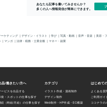
ジワ売れ安
わずらわしさ」が
めて根深くて、ほとんど不変であり、表
しているのか
あなたも記事を書いてみませんか？
⑦伸ばし方 交
ます。・なんで、
面に生起する諸事
ます。 そし
ブ
多くの人へ情報発信が簡単にできます。
掘り： 直感と発
家族はうるさいん
らレベル６ま
人 浜ちゃ
度言ってもわかっ
間関係がストレス
トで、もれなく付
。では、家族や、
仲間が無くなった
なくなりますが今
マーケティング
｜
デザイン・イラスト
｜
学び
｜
写真・動画
｜
音声・音楽
｜
美容・
安が発生します。
い
｜
マンガ
｜
法律・税務・士業全般
｜
マネー・副業
いことでその上の
入らなくなってし
いるその場所に居
たいことだったり
まりにもストレス
そこを出る必要が
どこかに所属する
ながるんですよ
こと悪い方にとら
にシフトしたいで