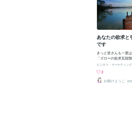
得られるかどうかとい
人口比率で一番多いの
す。新規採用の人は入
割で、次点が過去再現
的欲求（帰属欲求）が
いのは未来創造型の１
状態からスタートしま
現在３過去１の１０点
（組織）ではこの欲求
く、現在がちょっとあ
スタートします。採用
最小になっている。だ
で重視すべき欲求であ
あなたの欲求と
言えば、ぶっちゃけ興
「未知を既知にするこ
です
と情熱が湧く」。この
のは同じ未来創造型の
きっと皆さんも一度は
る。だから今回は、一
「ズローの欲求五段階
「現在共感型」のみげ
の「欲求」があり、1
ビジネス・マーケティング
語る。現在共感型の
れると次の欲求を満た
2
他、過去再現、未
な心理的行動を表し
現在共感６割：
↓ ↓多く
お助けよっこ
20
割：未来創造１割
は、一番下の「生理的
今 ： 過去 
クリアしているのでは
値 多くの人の
その上の「安全の欲求
統計： 独創性
言ってはキリがありま
観 ： 主観 
多くの方が確保できて
観客観とは別）④一番
す。さて、次の「社会
行 ： 表彰 
ついても、求めるとい
知に⑤弱点 
職場、仲間などでどこ
共感性なし ： 再
すよね。ただ、どこか