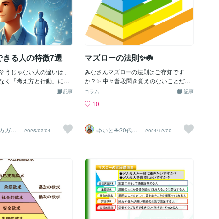
できる人の特徴7選
マズローの法則✨☘️
そうじゃない人の違いは、
みなさんマズローの法則はご存知です
なく「考え方と行動」にあ
か？✨ 中々普段聞き覚えのないことだと
日は自己実現できる人の特徴
思いますがマズローの5段階欲求のことを
記事
コラム
記事
。 （本来の意味の自己実現
マズローの法則と言ったりします！😆✨
10
可能性を最大限に発揮し、
まずマズローの5段階欲求とは何かと言い
き方を実現することを指し
ますと ①生理的欲求 ②安全の欲求 ③社
者アブラハム・マズローが
会的欲求 ④承認欲求 ⑤自己実現欲求 の5
カガ
ゆいと☘20代✨
2025/03/04
2024/12/20
「自己実現の欲求」**として
つです！✨ ①生理的欲求とは 食事や睡
の万事
あなたの心の拠
り所✨☘️
間の成長の最終段階とされ
眠など必要不可欠なことを言います✨ ②
回は一般的に使われるよう
安全の欲求 身の危険を感じる状況から
て、広く解釈して頂ければ
脱したいという状況のことを言います✨
 1. 明確な目標を持ってい
例えば子供の頃はよく現れる症状なので
たいのか」がはっきりしてい
すが保護者から離れるのを恐がったり暗
ずに行動できます。ゴール
闇を怖かったりすることです〜！💦 ③社
こそ、途中の困難にも負け
会的欲求 集団に所属したり仲間を得た
ラソンを走るとして、ゴール
いという欲求のことです✨ 所属と愛情の
かわからないマラソンなん
欲求ともいわれることもあるみたいです