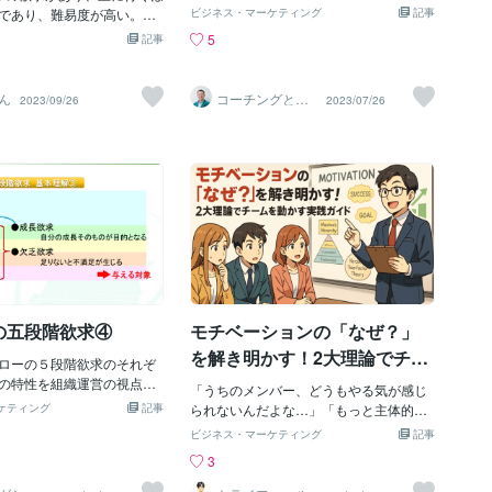
す。これは間違いありませ
では社会的欲求が満たされていればとり
は一部の人だけが持った欲求でした。例
いる
であり、難易度が高い。下
ビジネス・マーケティング
記事
は自分を鼓舞するときに必
あえずOKという職場もあります。同質の
えば高度経済成長期以前は日本は戦後の
物が本能的に求める欲望で
5
記事
し、自分に自信を持つため
仕事ができる人が大量に必要な職場にお
荒廃から立ち直ること懸命で安全欲求を
しでは基本生きてはいけな
切な物でもあります。 私
いては言われたことを淡々とやってくれ
満たされない人も今よりはるかに大勢い
欲、睡眠欲。ついでに排泄
イドからの脱却」のプライ
る人は重宝されるものです。それぞれの
ました。高度計再成長期でも書記は社会
は生理的欲求として、あら
ん
コーチングと社
2023/09/26
2023/07/26
において必要のないプライ
特性を理解し、会社（組織）のメンバー
的欲求を満たす中で会社の歯車としてひ
員研修の永井ロ
っていて、自然と行う。人
ーガン
プライドの事を時には承認
がどの段階にいるのかを理解し、それぞ
たすら働いて稼ぐサラリーマンも多数い
「生きるため」だけではな
ともあります。 承認欲求
れに合ったアプローチをすることが重要
ました。その反省から日本は経済成長を
気持ち良さ」に対価を払
ーという心理学者が提唱し
です。
成し遂げた後は承認欲求や自己実現欲求
要なものであり、基本毎日
の５段階欲求」の４番目に
へとステージを上げました。その意味
から需要は必ずある。それ
た欲求です。ちなみに１番
で、途上国から日本に出稼ぎに来ている
。食料、トイレ、枕や家、
眠などの人間が生きていく
外国人労働者にとっては日本の会社組織
の世界にもあり、競争が激
な欲求で「生理的欲求」と
に適応して稼ぐという社会的欲求（帰属
み、生きる上では必要ない
番目が身の危険から脱した
欲求）を優先する人もまだまだいる状況
滅する。男性が女性を買う
全の欲求」。３番目が集団
でもあります。 さてこの自己実現欲求は
単価が高く、1万～うん百万
仲間を得たいという「社会
個性を大事にしてそれぞれの能力を発揮
れは「娯楽」である。その
して４番目が「承認欲求
するという意味においては素晴らしいス
の五段階欲求④
モチベーションの「なぜ？」
求は、命の危険にさらされ
テージであると思います。特にこの後の
られたい欲望であり、自衛
を解き明かす！2大理論でチー
ローの５段階欲求のそれぞ
章で解説するように集団の中の上位層を
住処、寝床はどの生物にも
ムを動かす実践ガイド
の特性を組織運営の視点か
育てるにはこのステージまで上がってく
欲求は集団に入りたい帰属
「うちのメンバー、どうもやる気が感じ
ました。 もう少し理解を深
ることを求めることになります。したが
、これは単細胞生物や群れ
ケティング
記事
られないんだよな…」「もっと主体的に
５段階を大きな２種類に分
って組織運営のカギとなる人材が育つか
部ない。人間は、集団＝育
動いてくれたら、どれだけ助かるか…」
ビジネス・マーケティング
記事
欲求と欠乏欲求です。成長
どうかは承認欲求が満たされた人材の中
しには赤子は生きのこれな
みなさんは、マネージャーとして、そん
3
の成長そのものが目的とな
から自己実現欲求のステージに上がって
、人間特有であり。認めら
な悩みを抱えたことはありませんか？チ
の欠乏欲求は足りないと不
くる人をしっかり掴む必要があります。
求、自分のやりたいことを
ーム全体のパフォーマンスを上げたい。