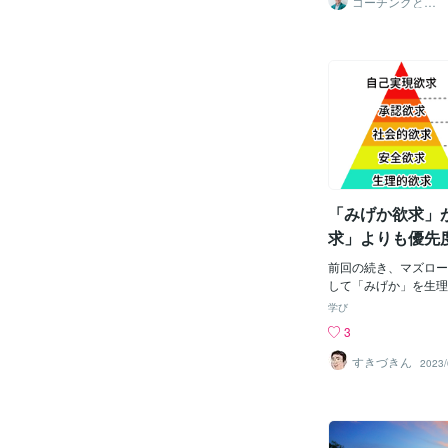
コーチングと社
いないという方はいな
員研修の永井ロ
がどの様な心の動きを
ーガン
し例えば重いケガや病
動きそのものを誘導す
誰でもこの欲求が脅か
マーケティングの骨子
ると「生きているだけ
欲求段階のどの部分に
と思えるような普段で
くかを考えましょうと
いようなことに幸せを
食事業という側面から
になります。 安全欲
えてみよう・・・1.
定した状態を求める欲
ローはこの段階を生理
は生きることに問題は
います。 腹が減った
暴力やハラスメントに
まま欲求になりますか
では安全欲求が満たさ
こで何を食べようと関
うな状況では人は逃げ
「みげか欲求」
のです。外食でいった
をするか、抵抗するか
の領域でしょうか、こ
求」よりも優先
す。ハラスメントがい
理的欲求」より
法的な問題、コンプラ
前回の続き、マズロー
けでなく、組織の人材
語る。自分の命
して「みげか」を生理
ができなくなり機能不
した。その説明をする
呪い
学び
うことでもあります。
プ」とは、未来現在過
3
と関わり、集団に帰属
に対して、人々がどれ
欲求とも言います。人
に無関心かを分類する
すきづきん
2023/
動物であり、一人で生
の時間軸特性を知り、
手とします。集団に属
間軸を他者やツールで
や満足感を得ることに
くしていくという思想
人間組織においては、
としてやっていく予定
いんだ。」という精神
部、出資者募集中）で