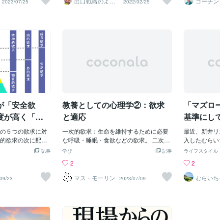
出口戦略のよし
コーチン
2023/07/25
2022/02/25
いでしょう。しか
満足が生じま
ろーさん
員研修の
しているか又心の
段階から6段階にわたる欲求が存在しま
ります。それは「人間は生まれながらに
実現する自己
ーガン
気の状態になると
に分ける時、
るかが、デザイン
す。最も基本的な欲求は「生理的欲求」
してより成長しようとする存在である」
かという「ど
されます。そうす
るでしょうか
であるので人々の
で、水や食料、空気といった生命を維持
というものです。成長。これが人間の根
の時間軸に無
でも良かった。」
が成長欲求で
アプローチしてい
するために必要なものです。その次に
源的欲求だというのです。日々の生活で
と思っている
は振り向きもしな
乏欲求に分類
いう事です。 外
「安全欲求」があり、安心して生活でき
はなかなか実感できないかもしれませ
DNAの性差
感じたりするよう
の定着に必要
この欲求段階を考
る環境や住まいを求めます。その上に
ん。僕もそうです。しかしこれはダーウ
（しせい）、
求は危険が少ない安
は、不満が生
第一欲求・・・マズ
「社会的欲求」があり、友人や家族との
ィンの進化論にも似た話だと思います。
哲学者の西田
求です。生命的に
たすための材
的欲求と説明して
つながりを求める気持ちが生まれます。
おそらく「成長（進化）するかしない
ある。（正確
なくても、例えば
ということで
という意識がその
そして「承認欲求」、つまり他者から認
か」の議論はなく「進化しなければ衰退
意味が違う）
晒されている状況
下がり、採用
ら、とりあえずど
められたい、尊敬されたいという願望が
するのみ」なのでしょう。形而上学的な
ら受けた使命
れません。このよ
生産効率の悪
係なく出てくるも
続き、最上位には「自己実現欲求」、自
話になってしまうかもしれませんが、ひ
り、「自と他
るか、全力で防御
す。 そして
が「安全欲
教養としての心理学②：欲求
「マズロ
らファストフード
分の夢や目標を追い求める段階が存在し
とは成長（魂の成長）のためにこの世に
ン」「主観と
の行動を選択しま
社（組織）へ
のポジション
ます。さらに、その上には「自己超越
生まれてくる、または輪廻転生を繰り返
晴らしい言葉
度が高く「生
と適応
基準にし
けないというのは
求のステージ
すのだと僕は信じています。 では、なぜ
も下なのかを
定する
イアンスの問題だ
は極めて困難
の５つの欲求に対
人は成長しようとするのか。成長するの
一次的欲求：生命を維持するために必要
最近、新井リ
が普通に働くこと
より叶えたい
的欲求の次に配置
は何のためか。ダーウィンの進化論にな
な呼吸・睡眠・食欲などの欲求。 二次的
入したむらいち
全に陥るからとい
。「みげか３タイ
ぞれば「衰退しないため」となります。
欲求：人格的な成長を促す精神面の欲
ube大学」
記事
学び
記事
ライフスタイル
 社会的欲求は他者
去の３つの時間軸
これはこれで正しいでしょう。しかし僕
求。 欲求不満（フラストレーション、fru
たので購入を
2
2
する欲求で、帰属
に興味がありどれ
が個人的に思うのは「理由などない。成
stration）：欲求充足の行動が阻止され
言葉を英語に
は元々群れを作る
性格診断だ。自分
長という道しかないから」ということで
て、緊張が解消されない状態。 葛藤（コ
ける」という
マス・モーリン
むらいち
09/23
2023/07/09
きていくことを苦
啓発ライ
苦手＝興味ない時
す。一見、退化に見えるような生き様で
ンフリクト、conflict）：両立不可能な欲
容だと感じま
することで安心感
補って世の中を良
も、おそらく「それを続けるとどうなる
求が衝突し、緊張が高まること。 愛憎併
レビュー記事
なります。現代の
であり、今後宗教
か」を学んでいるのでしょう。そして因
存（アンビヴァレンス、ambivalenc
ます！ 今回
「この場にいて良
だ。（協力者、幹
果応報、それを続けることで出現した結
e）：同じ対象に対して、同時に相反する
段階欲求」を
的なポジションを
、みげかの分類の
果に学び、考え方や行動を改めるわけで
感情を抱くこと。 合理的解決：欲求不満
設定する」で