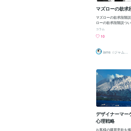
話しています ↓↓↓↓
のページ https://cocona
マズローの欲求
0950今回のブログは
階説についてです。あ
マズローの欲求段階説
欲求5段階説を知って
ローの欲求段階説つい
い人のために簡単にい
す。 マズローの欲求
コラム
＝＝＝＝＝＝＝＝＝＝
の心理学者のアブラ・
10
欲求（食べる・寝る）
唱した説で人間の欲求
して暮らす） ↓社会
ッドのようになってお
る） ↓承認欲求（人に
を満たすことができれ
jams（ジャム
自己実現欲求（なりた
求を目指すものです。
ズ）心理カウン
セラー
＝＝＝＝＝＝＝＝＝＝
順に「生存の欲求」「
階の人間の欲求をあら
求」「社会的欲求」「
の僕は、自己肯定感が
己実現の欲求」となっ
した。 だから、権威や
ラミッドの底辺にある
んな"外側の飾り"を
「生存の欲求」という
に必要になってくる三
ました。 「〇
とすることです。 三
性欲・睡眠欲のことで
す。 「お腹が空いた
い」といった欲求にな
の欲求が満たされれば
デザイナーマー
求が出てくるのです。
心理戦略
の欲求「安全・安定の
す。 この欲求は「安
お客様の購買意欲を掻