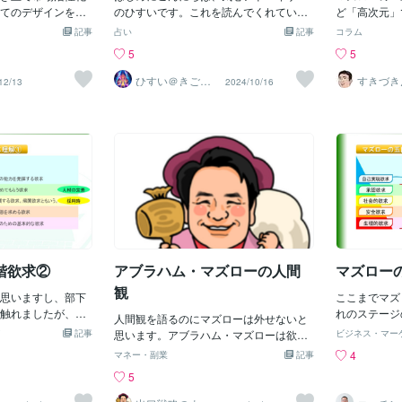
求であり、雨風を
イドもありま
は思って
てのデザインを考
だった。こういう状況では低次の欲求が
のひすいです。これを読んでくれている
ど「高次元」
り、食料を貯蓄し
ん。プライド
理を研究しなけれ
求められていますから、物質的に世の中
あなたは、マズローの5段階欲求説をご存
の欲求は、生
記事
占い
記事
コラム
。 つまり第１段階
要不可欠です
。 いくつかの本
を豊かにしていくことが至上命題であ
知でしょうか？もし、わからない方で
あり、それな
5
5
ことができれば、
にはとても大
か」というテーマ
り、そこにニーズがありました。パナソ
も、途中で解説していますので、安心し
い。食欲、性
に食べたい」とい
が言う「プラ
。マーケティング
ニックの創始者である松下幸之助さん
て読み進めてください。「1円もかけない
欲。この４つ
ひすい＠きごこ
すきづき
12/13
2024/10/16
満たそうとするの
ドとは、人生
ろアドバイザー
意味商品開発にお
は、「水道哲学」というものを唱え、
でマズローを上げろ」という言葉は、私
ゆる生物が持
目の欲求「社会的欲
ドです。その
側面を発見すると
「水道の水のように低価格で大量に、物
がメンターから教わった中で最も印象に
間の場合は、
ているという欲求
欲求と呼ぶこ
 マズローという
資を大量供給することこそ産業人の使命
残ったマインドセットの一つです。多く
く「快楽」「
安心安全に生活を送
とは、マズロ
5段階に分けピラミ
である」というような経営哲学をもって
の人は、お金を使えば幸福や成功に近づ
う。生物に必
できれば、次は家
た「マズロー
のを見ました。人
いました。まさにこれが求められた時代
けると信じていますが、果たして本当に
発生する。だ
う欲求に繋がると
位置付けられ
しているとされて
であったのです。この水道哲学のような
そうでしょうか？今回は、マズローの欲
故、薄利多売
欲求が満たされない
目が食事や睡
はネット検索して
考え方によって日本は高度経済成長を遂
求階層説を元に、お金に頼らずに人生の
風俗関係は度
り、不安を感じた
ための本能的
では詳しく説明さ
げ、先進国になることが出来たのです。
満足度を高める方法を考えてみたいと思
しい。性欲の
てきている鬱状態
言います。２
ーの欲求５段階
この頃はまさに作れば作るだけ売れた時
います。お金に頼らずに満たす方法を探
が、ないと絶
のです。 逆にこの
いという「安
れればいいです
代です。しかし今はどうでしょう。どの
すことが重要私たちはしばしば、お金を
売春行為には
４段階目の欲求
に所属したり
できると思いま
家庭にもテレビや冷蔵庫、洗濯機やエア
使えば物事が解決すると思い込んでいま
まであり、こ
的欲求」。そ
階欲求②
アブラハム・マズローの人間
マズロー
の当ブログにて述
コン、車といったものは、当たり前にい
すが、実際にはお金がなくても満足度を
上の、安全欲
モディティとアン
きわたっています。物質的に満たされた
高める方法はたくさんあります。マズロ
ないように守
観
思いますし、部下
ここまでマズ
市場の分類である
世
ーの欲求階層説に基づいて、それぞれの
ができる家や
触れましたが、マ
れのステージ
クスによって自社
欲求をお金を使わずに満たす方法を探る
人間観を語るのにマズローは外せないと
ある。社会的
基本を抑えておき
ら整理してき
てのクライアントの
記事
ことで、豊かで充実した人生を築くこと
思います。アブラハム・マズローは欲求
的欲求であり
ビジネス・マー
きます。 生理的欲求
めます。この
割をもっていてその
が可能です。マズローの欲求階層説と
段階説で有名ですね。しかし彼はもっと
ない生物は一
4
マネー・副業
記事
維持のための基本
けます。成長
きであるかを明ら
は？まず、マズローの欲求階層説につい
大きな枠組みで「人間性心理学（ヒュー
て親の存在な
5
さすがにこの研修
欲求とは自分
たことがありま
て簡単に説明しましょう。この理論は、
マニスティック・サイコロジー）」の大
い。上２つは
欲求が満たされて
ります。一方
である購買検討客
人間の欲求を段階的に説明したもので、5
家だと言えます。ここに彼の人間観があ
れたい承認欲