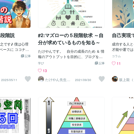
5段階説
#2:マズローの５段階欲求 ～自
自己実現
分が求めているものを知る～
♪ 僕は心理
成功する人と
ベースに ココナラ
才能や運では
たけやんです。 自分の成長のため ＆ 情
お金の稼ぎ方、心の
ります。 今
記事
報のアウトプットを目的に、ブログをは
コラム
ます
を7つご紹介
じめました。まったり更新する予定で
11
学び
記事
✴️✴️✴️✴️✴️✴️ ⭐️あずま
とは、自分の
す。これを読んでくれた方に、少しでも
13
▶ココナラで400名
自分らしい生
プラスとなる事があれば幸いです。～～
績‼ ▶コンサル生
ます。心理学
～～～～～～～～～～～～～～～～～～
たけやん先生
坂上龍（
2025/05/11
2021/09/30
成させる‼ （2021
提唱した**
（心理Diver）
リ）＠心
～～～～～～～～～～～～～～～心理学
屋
ま貴之はこんな人です
も有名で、人
を学んでいるときに得た考え方です。人
ています。今
は案外、「自分が本当に求めているも
✴️✴️✴️✴️✴️✴️ ココナ
な意味も含め
の」を理解できていないそうです。目指
中の 月星りょうた
と思います。）
すべき目標や、自分なりの「幸せの定
した‼️ 副業で活
る 「何をし
義」を正しく理解していないと、人はど
どうやって100万
る人は、ブレ
こまでも・・・どん欲に・・・何でも求
 そして、あずま貴
が明確だから
め続けて、体も心もボロボロに疲れきっ
て ビジネスを教え
ません。 マ
てしまいます。そこで、自分の心を正し
た話を包み隠さずお
がどこにある
く把握する手法でオススメなのが『マズ