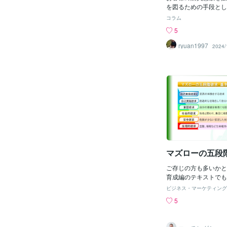
送りたい」といった欲
を図るための手段とし
凌げる家で生活をした
えるとやはり人間の心
コラム
たりといった欲求です
ばならないと思います
5
でお腹いっぱい食べる
を求めて「人間とは何
「明日もお腹いっぱい
を探ることにしました
ryuan1997
2024/
った欲求になりそこを
を学ぶという事はある
です。 次は第３段階
ける顧客の満足という
求」、どこかに所属し
いう事になるのです。
になります。 つまり
方が人間心理の段階を
ることができる環境が
ッド型の図にしている
族や仲間が欲しいとい
間の欲求の段階を現わ
いうことです。 この
います。興味がある方
場合、孤独感を感じた
みてください・・ここ
り、また最近特に増え
れています。「マズロ
になったりしてしまう
説」とキーワードをい
欲求が満たされれば第
よ。 心理戦略に応用
「自我的欲求」になり
マズローの五段
す。簡単に言うと以前
べている商品戦略のコ
ご存じの方も多いかと
コモディティの対比、
育成編のテキストでも
ポジショニングマトリ
ズローの五段階欲求の
が(デザイナーにとっ
ビジネス・マーケティング
ます。 下から見てい
顧客)どんな使命と役
5
は空腹、睡眠など生命
実行のために何をすべ
的な欲求を言います。
かにするという話をし
を受けている方にこの
す。 エンドユーザー