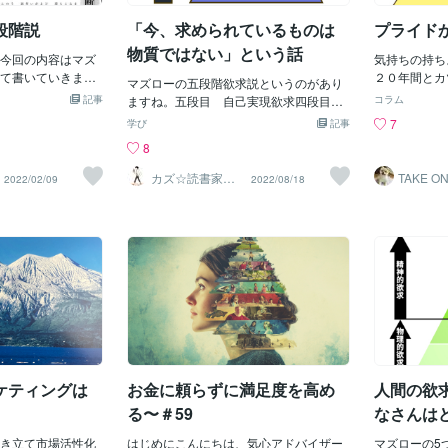
↓ 月星りょうたさん
て１００％ど
ローの５段階欲求』です。【心理学者：
la.com/users/292
ね。それと同じ
段階説
「今、求められているものは
プライド
アブラハム・ハロルド・マズロー（1908/
 マズローの欲求5段
み重ねている
4/1～1970/6/8） の提唱する「自己実現
物質ではない」という話
なたは マズローの
今回の内容はマズ
でも前進する
気持ちの持ち
理論」より】※お借りした画像：ferret_マ
いますか？ 知らな
て書いていきま
きなり大きく
２０年間とカ
ーケターのよりどころこの理論は、人間
マズローの五段階欲求説というのがあり
うと 下から順番に
段階説とはアメリカ
く、着実に前に
間を比べてみ
記事
の基本的な欲求について低い段階から、
ますね。五段目 自己実現欲求四段目
コラム
＝＝＝＝＝ 生理的
ハムマズローが提
学びに変えら
日々他人の目
①生理的欲求 食事・睡眠・排泄
承認欲求三段目 所属欲求二段目 安全
7
学び
記事
 ↓安全欲求（安心
は５段階のピラミ
なく「成長の
解放感に満た
など、動物的な生命維持に不可欠な欲
欲求一段目 生存欲求です。基本的には
8
的欲求（人とつなが
り下から順に欲求
まくいかなか
りません。 
求 ②安全の欲求 安心できる生
低次の欲求（下の方の欲求）から順番に
認められたい） ↓
ば、１段階上の欲
かせる人が成功
ハゲている事
活空間・命の保証 ③社会的欲求
満たしていくものとされています。三日
カズ☆読書家ヒ
TAKE ON
2022/02/09
2022/08/18
い自分になる） ＝
 欲求段階は下から
値観を大切に
したが、ハゲ
ーラー
0
組織やコミュニティへの所属や、愛さ
間何も食べていない人（＝一段目、生存
＝＝＝＝ この5段
安全・安定の欲
回されず、「
ができると知
れることを求める ④承認欲求
欲求が危うい人）は、今目の前にいる人
わしています。 昔
自我的欲求」「自
大事にする。
も大分楽にな
誰かに認められたい、尊敬されたいとい
からどう思われるのかを気にしている場
とても低い人間で
ています。 まずピ
つことが不可欠
事を恥ずかし
う欲求 ⑤自己実現欲求 自分の
合ではありませんね（＝四段目、承認欲
肩書、実績── そ
第１段階の欲求
ける 周りの
事ができると
更なる可能性の探求など、己を高めてい
求）。今の日本というのは、このうちの
必死でかき集めてい
のは、生きるため
実現できる人
は、気持ちの
こうとする欲求といった順番で満たされ
二段目までは、当たり前に満たされてい
大欲求を満たそう
〇の資格を持っています」
ながり、成長
の持っている
ていく、というものです。（この更に上
る社会です。毎日食べるものがあって、
大欲求とは、食欲・
ネガティブな
したのは、実
位に、「自己超越」という段階もあるよ
雨風を防げて、猛獣に襲われる心配もな
本能的な部分で
理」「自分に
ら約１０年後
うです）この５段階を理解して、
く、温かい布団で寝られる。これだけで
からご飯が食べた
があると、行
カツラを取る
・今の自分がどこまで満たされている
生存欲求、安全欲求まではクリアしてい
ります。 この部分
す。
ドを捨てたこ
か？ ・今はどの階層にいるのか？
ます。ここで注目してほしいのが、これ
、１段階上への欲
で全てのプラ
ケティングは
お金に頼らずに満足度を高め
人間の欲
といった風に、自分の欲求をしっかり見
らの欲求（生存欲求と安全欲求）を満た
 それが第２段階目
かったのです
つめること
すための手段が、物質的であるというこ
る〜＃59
なさんは
欲求」になりま
が全く必要な
とです。一昔前、戦後の日本などは、焼
欲求の上
全に安定した生活を
そうではあり
き立て市場活性化
け野原でした。物質的にないものばかり
はじめにこんにちは、気心アドバイザー
マズローの5