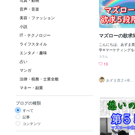
写真・動画
音声・音楽
美容・ファッション
小説
マズローの欲求
IT・テクノロジー
ライフスタイル
こんにちは、あずま貴之です
学✕マーケティングを
エンタメ・趣味
出品者さんのための 
コラム
強さをサポートしてい
占い
13
✴️✴️✴️✴️✴️✴️✴️✴️✴️✴️
マンガ
貴之の簡単な紹介⭐️ 
以上の販売サポート実
法律・税務・士業全般
あずま貴之⭐幸せ
を3ヶ月で100万売上達
自分軸の生き方
マネー・副業
育成コーチ
年～2024年） あず
↓↓↓↓↓
✴️✴️✴️✴️✴️✴️✴️✴️✴️✴️
ブログの種類
ラ恋愛相談で人気急増
さんと対談動画を撮りま
すべて
動中のりょうたさんが 
記事
円を達成できたのか？
コンテンツ
之はどんな考え方をし
ているのか？ といっ