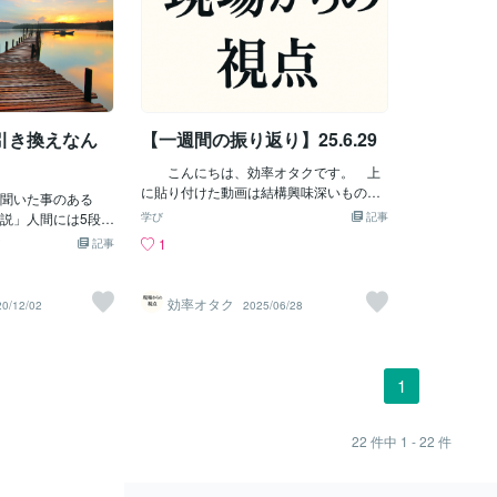
う点でとらえま
は現在共感型の６
す。つまり退化すら進化・成長のプロセ
に対し、努力によって原因となっている
る言葉として
社時にはこの社会
型の３割で、少な
スなのだと思います。 マズローの人間観
問題を解決すること。 近道（攻撃）反応
ます。 こち
満たされていない
割だ。俺は未来６
は実におおらかで「大人」なものだと思
（short circuit reaction）：欲求不満に対
などを意味す
す。通常の会社
分類で未来が多
います。どのような意思決定も行動も否
し、八つ当たりや暴力など衝動的な行動
アメリカの心
を満たすことから
って、過去が１と
定されない。しかし「原因と結果の法
を取ること。 防衛機制（defense mecha
ーさんの 「
時のマネジメント
から過去に関して
則」は存在しており、そこから学ぶこと
nism）：葛藤や不安などから、欲求不満
り、 「今の
ると考え
引き換えなん
【一週間の振り返り】25.6.29
味がない。未来の
もまた成長であると言われているようで
に対して無意識のうちに自我の安定を図
切な目標」 
とに変態的な興味
す。
ろうとする心の働き。オーストリアの精
＜マズローの
こんにちは、効率オタクです。 上
感覚に共感できる
神分析学の創始者フロイトが初めて明ら
理的欲求）：
に貼り付けた動画は結構興味深いものが
１割だと思ってい
聞いた事のある
かにしました。 失敗反応：欲求を環境に
性維持、排泄
ありましたね。この手の動画は当たり外
番共感できそうな
説」人間には5段階
合わせて満たすことができず、欲求不満
学び
記事
の安全、雇用
れ多い感じがしますが、これは自分にと
か特性に特化して
つ下の欲求が満たさ
の解消に失敗すること（神経症、自殺な
維持、財産の
1
記事
っては大当たり。発想が面白く良いワー
特性はこちら。
そうとする基本的
ど）。 フロイト：オーストリアのユダヤ
と愛・所属の
ドがありました。少し考察しただけでも
来創造も並べる
ています。 ↓
人精神科医。神経病理学者を経て精神科
情、コミュニ
割と確度は高めで今後の視点が1つ増えた
過去再現３
の日本人
医となり、神経症研究、自由連想法、夢
求）：自信、
効率オタク
20/12/02
2025/06/28
感じです。こういった動画は中身より自
①興味ある時間軸
欲求」については
の分析、無意識研究を行いました。精神
敬 レベル５
身の思考の幅が広がる要素がないかなっ
： 未来②価
ないでしょうか？
分析学の創始者として知られています。
的、問題解決
て感じで観てます。 あと今週は中小企
共感： 再現と
」についても欲を
人間の心をエス（イド）、自我、超自我
６（自己超越
業診断士の人的資源管理と組織論を少し
③立場 客
せんが、こちらも
の三層に分けて考え、個人における幼児
のような素朴
1
読み返してみたりもしました。マズロー
： 妄想（主
いるかと思いま
体験が強力な複合体（コンプレックス）
「５段階欲求
の欲求階層説はさすがに今だと修正が入
になりたい 流
的欲求」こちらに
として無意識の底に潜み、人間行動を規
が、晩年にさ
ってるのかな、少し矛盾が出てきてる気
： 未知を既
うかすでに家庭、
定すると考えました。フロイトはこの個
があることを
22
件中
1 - 22
件
がします。↓ 結構読んで頂いてる記事
再現性なし：
かに所属していま
人的無意識を民族単位の精神分析にも応
ベル１からレ
でうれしいです ↓↓↓今週書いた記事↓
現共感なし⑥利点
に所属すると「人
用し、歴史法則を決定する無意識はきわ
「今持つべき
↓