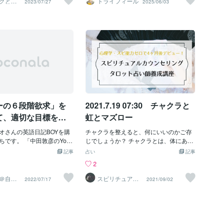
グと社
トライフィール
2023/07/27
2025/06/03
す。 では５段階をこの二つ
この自己実現欲求にはさらにもう一段上
永井ロ
実現欲求である。で、みげ
メンバー一人ひとりの力をもっと引き出
どこまでが成長欲求と言え
の段階があります。それが至高の体験を
の時間軸に興味があり、ど
したい。そう思いながらも、具体的にど
？ 正解は自己実現欲求だけ
する欲求です。これは「最高！」「今死
関心か」は、下から2番目だ
う働きかければいいのか、戸惑うことも
あり、他の４つはすべて欠
んでも後悔はない！」と思えるほどの精
。このみげか、男女による
多いのではないでしょうか。本記事で
します。 つまり、従業員
神的にMAXな状態を指します。仕事にお
よりも大きいと考える。至誠
は、そうした悩みを持つあなたのため
な承認欲求を満たすまで
いては大きなプロジェクトを大成功に導
それは終戦前に亡くなった
に、実践的なヒントをご紹介します。取
じさせないように欲求を満
いたり、仕事を通してあこがれの人に出
幾多郎先生が作った言葉で
り上げるのは、心理学の分野で長年研究
料を与えなければならない
会うことができたりした瞬間などごく限
には孔子が語っているが、
されてきた「マズローの欲求段階説」と
す。これを怠れば定着率が
られた人だけが至ることのできるステー
その人が持つ情熱と、神か
「自己決定理論」という2つの代表的なモ
と教育コストが高くなり、
ジです。 この自己実現欲求のステージに
を組み合わせたものであ
チベーション理論です。理論を知ること
い組織となってしまいま
入った人は、放っておいても勝手に成長
」「パッションとミッショ
は、決して難しくはありません。それぞ
ここを突破しなければ、会
します。会社（組織）として
ーの６段階欲求」を
2021.7.19 07:30 チャクラと
客観」がセットになった素
れのメンバーが今、何を求めているの
の貢献度の高い自己実現欲
だと思う。みげか
か、何が彼らの内発的なやる気を引き出
て、適切な目標を設
虹とマズロー
に立つメンバーが育つこと
すのかを理解することで、あなたに合っ
になります。
オさんの英語日記BOYを購
た最適なアプローチが見つかるはずで
チャクラを整えると、何にいいのかご存
です。 「中田敦彦のYout
す。マズローの欲求段階説：メンバーの
じでしょうか？ チャクラとは、体にある
で紹介されていて、気になっ
「今」を知る羅針盤マズローの欲求段階
エネルギーの出入り口なんですね。 それ
記事
占い
記事
しました＾＾ 「自分が使う
説は、人間が持つ普遍的な欲求を5つの階
が体には7か所あるんですね。 その色は7
2
して、実践スキルを身につ
層に分けて示した理論です。この考え方
色で、虹色と同じ配色なのです。 やっぱ
内容で、とても実践的な内
を理解することで、チームメンバーが今
り７という数字と、この7色は意味深いで
＠自己
スピリチュアル
2022/07/17
2021/09/02
ター
研究家 Reiko
した。一通り試してみて、
どの段階の欲求を重視しているのかを把
すよね！ チャクラを整えると、 各臓器を
をここで書こうと思ってい
握でき、彼らの状態に合わせたモチベー
活性化させるエネルギーの道が整うの
のテーマは「「マズローの６
ション施策を打つことが可能になりま
で、 体がおのずと整ってきます。 そし
基準にして、適切な目標を
す。効果的なマネジメントの第一歩は、
て、臓器は精神と密接に繋がっているの
す。 自己啓発で必ず出てく
個人の行動原理を理解することにありま
で、 同時に精神も整うのです。 タロット