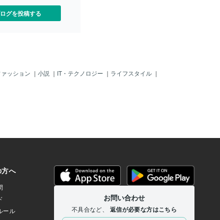
？」 を把握する必要があり
あるので、 タロットでその根っこに気付
て、これら欲求をレベル１か
いてもらい、 手放して完治する手助けを
ログを投稿する
で１
して
ファッション
｜
小説
｜
IT・テクノロジー
｜
ライフスタイル
｜