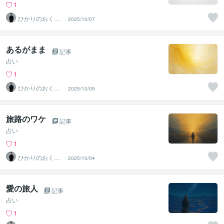
1
ひかりのおくり
2025/10/07
て〜SinMa〜
あるがまま
記事
占い
1
ひかりのおくり
2025/10/05
て〜SinMa〜
旅路のワケ
記事
占い
1
ひかりのおくり
2025/10/04
て〜SinMa〜
愛の旅人
記事
占い
1