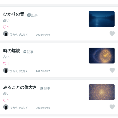
て〜SinMa〜
ひかりの音
記事
占い
1
ひかりのおくり
2025/10/19
て〜SinMa〜
時の螺旋
記事
占い
1
ひかりのおくり
2025/10/17
て〜SinMa〜
みることの偉大さ
記事
占い
1
ひかりのおくり
2025/10/16
て〜SinMa〜