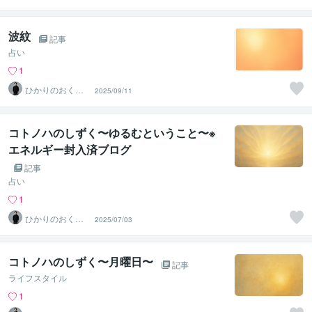
て〜SinMa〜
波紋
記事
占い
1
ひかりのおくり
2025/09/11
て〜SinMa〜
コトノハのしずく〜ゆるむということ〜※
エネルギー封入済ブログ
記事
占い
1
ひかりのおくり
2025/07/03
て〜SinMa〜
コトノハのしずく〜月曜日〜
記事
ライフスタイル
1