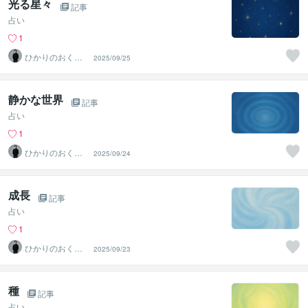
光る星々
記事
占い
1
ひかりのおくり
2025/09/25
て〜SinMa〜
静かな世界
記事
占い
1
ひかりのおくり
2025/09/24
て〜SinMa〜
成長
記事
占い
1
ひかりのおくり
2025/09/23
て〜SinMa〜
種
記事
占い