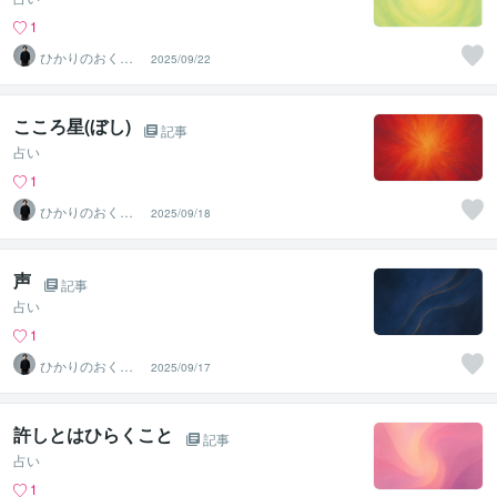
1
ひかりのおくり
2025/09/22
て〜SinMa〜
こころ星(ぼし)
記事
占い
1
ひかりのおくり
2025/09/18
て〜SinMa〜
声
記事
占い
1
ひかりのおくり
2025/09/17
て〜SinMa〜
許しとはひらくこと
記事
占い
1