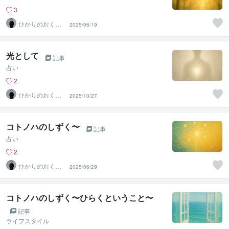
3
ひかりのおくり
2025/06/19
て〜SinMa〜
光として
記事
占い
2
ひかりのおくり
2025/10/27
て〜SinMa〜
コトノハのしずく〜
記事
占い
2
ひかりのおくり
2025/06/29
て〜SinMa〜
コトノハのしずく〜ひらくということ〜
記事
ライフスタイル