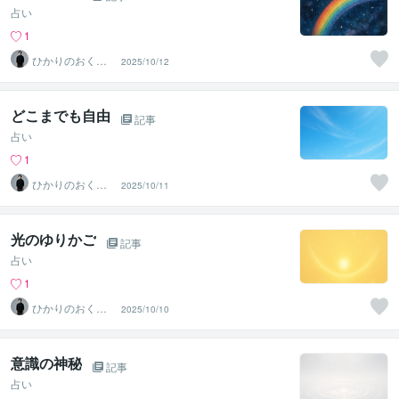
占い
1
ひかりのおくり
2025/10/12
て〜SinMa〜
どこまでも自由
記事
占い
1
ひかりのおくり
2025/10/11
て〜SinMa〜
光のゆりかご
記事
占い
1
ひかりのおくり
2025/10/10
て〜SinMa〜
意識の神秘
記事
占い