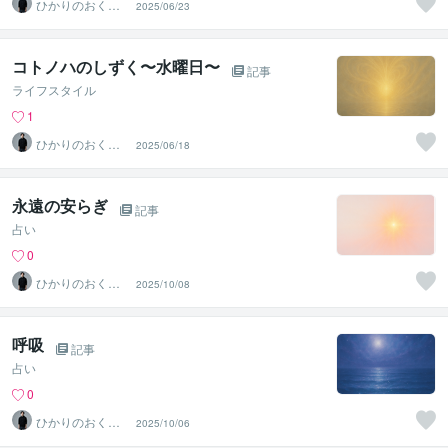
ひかりのおくり
2025/06/23
て〜SinMa〜
コトノハのしずく〜水曜日〜
記事
ライフスタイル
1
ひかりのおくり
2025/06/18
て〜SinMa〜
永遠の安らぎ
記事
占い
0
ひかりのおくり
2025/10/08
て〜SinMa〜
呼吸
記事
占い
0
ひかりのおくり
2025/10/06
て〜SinMa〜