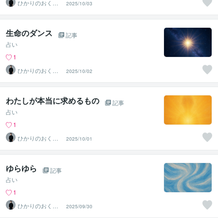
ひかりのおくり
2025/10/03
て〜SinMa〜
生命のダンス
記事
占い
1
ひかりのおくり
2025/10/02
て〜SinMa〜
わたしが本当に求めるもの
記事
占い
1
ひかりのおくり
2025/10/01
て〜SinMa〜
ゆらゆら
記事
占い
1
ひかりのおくり
2025/09/30
て〜SinMa〜