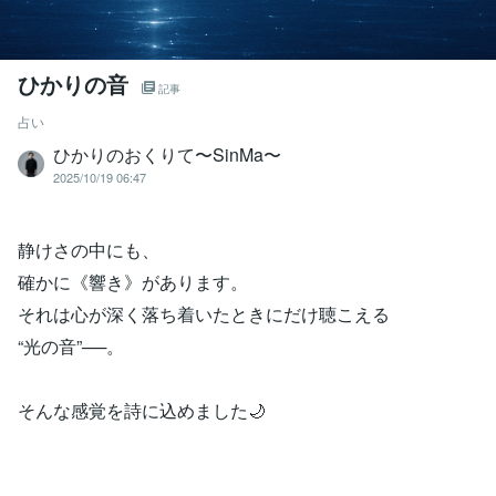
ひかりの音
記事
占い
ひかりのおくりて〜SinMa〜
2025/10/19 06:47
静けさの中にも、
確かに《響き》があります。
それは心が深く落ち着いたときにだけ聴こえる
“光の音”──。
そんな感覚を詩に込めました🌙