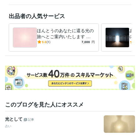
また、氣になったことなど、どうぞお氣軽にお声かけください。
出品者の人気サービス
資格・検定
鍼灸師あん摩マッサージ師
取得年 : 2020年
ほんとうのあなたに還る光の
あな
得意分野
旅へとご案内いたします ほ
の入
占い
光に還るためのエネルギーワーク
んとうのあなたに還る旅、あ
のエ
5.0
(1)
7,000
円
5.0
エネルギー感度
ヒーリング
スピリチュアル
エネルギーワーク
なたである光に氣づく旅
伝い
魂の目覚め
マインドリセット
自己理解
感性の目覚め
光へ還る旅
癒しの時間
このブログを見た人にオススメ
光として
記事
占い