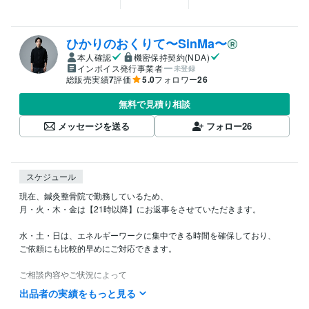
ひかりのおくりて〜SinMa〜
本人確認
機密保持契約(NDA)
インボイス発行事業者
未登録
総販売実績
7
評価
5.0
フォロワー
26
無料で見積り相談
メッセージを送る
フォロー
26
スケジュール
現在、鍼灸整骨院で勤務しているため、

月・火・木・金は【21時以降】にお返事をさせていただきます。

水・土・日は、エネルギーワークに集中できる時間を確保しており、

ご依頼にも比較的早めにご対応できます。

ご相談内容やご状況によって

お互いのために必要なご提案をさせていただくことがございますが

出品者の実績をもっと見る
どうぞ安心してお話ください。
