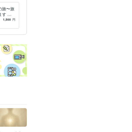
目覚め
の旅〜旅
す 命
けるお手
1,500
円
ます。