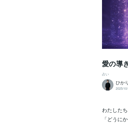
愛の導
占い
ひかり
2025/10/
わたしたち
「どうにか