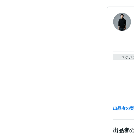
スケジ
出品者の
資格・
出品者
得意