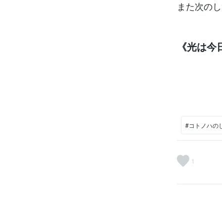
また次のし
《光は今
#コトノハの
1