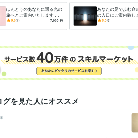
エネルギー感度
ヒーリング
スピリチュアル
エネルギーワーク
魂の
ほんとうのあなたに還る光の
あなたの足で歩む命
マインドリセット
自己理解
感性の目覚め
光へ還る旅
癒しの時間
旅へとご案内いたします ほ
の入口にご案内致しま
んとうのあなたに還る旅、あ
のエネルギー、見つ
5.0
(1)
7,000
円
5.0
(6)
なたである光に氣づく旅
伝いさせていただき
ログを見た人にオススメ
事