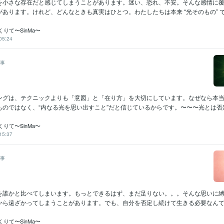
を小さな存在だと感じてしまうことがあります。迷い、恐れ、不安。そんな感情に
あります。けれど、どんなときも真実はひとつ。わたしたちは本来 “光そのもの” で.
りて〜SinMa〜
05:24
事
ングは、テクニックよりも「意図」と「在り方」を大切にしています。なぜなら本
のではなく、“内なる光を思い出すこと”だと信じているからです。〜〜〜光とは否定せ
りて〜SinMa〜
15:37
事
を誰かと比べてしまいます。もっとできるはず、まだ足りない。。。そんな思いに
から遠ざかってしまうことがあります。でも、自分を否定し続けて生きる必要なんてあ
りて〜SinMa〜