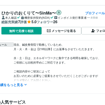
ひかりのおくりて〜SinMa〜
プロフィール
本人確認
機密保持契約(NDA)
インボイス発行事業者
未登録
7
5.0
26
総販売実績
評価
フォロワー
メッセージを送る
フォ
無料で見積り相談
ュール
現在、鍼灸整骨院で勤務しているため、

月・火・木・金は【21時以降】にお返事をさせていただきます。

水・土・日は、エネルギーワークに集中できる時間を確保しており、

ご依頼にも比較的早めにご対応できます。

ご相談内容やご状況によって

お互いのために必要なご提案をさせていただくことがございますが

どうぞ安心してお話ください。

実績をもっと見る
また、氣になったことなど、どうぞお氣軽にお声かけください。
鍼灸師あん摩マッサージ師
取得年 : 2020年
検定
の人気サービス
占い
光に還るためのエネルギーワーク
分野