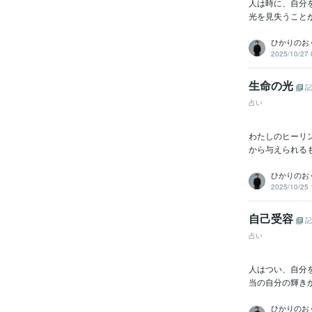
人は時に、自分
光を見失うことが
ひかりのおく
2025/10/27 
生命の光
記
占い
わたしのヒーリ
から与えられるも
ひかりのおく
2025/10/25 
自己受容
記
占い
人はつい、自分
当の自分の輝き
ひかりのおく