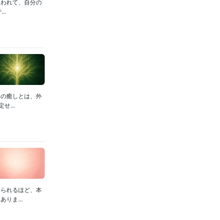
覆われて、自分の
..
当の癒しとは、外
...
縛られるほど、本
りま...