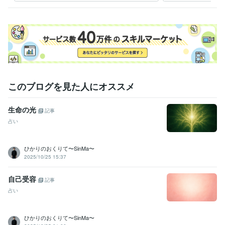
魂の目覚め
マインドリセット
自己理解
感性の目覚め
光へ還る旅
癒しの時間
このブログを見た人にオススメ
生命の光
記事
占い
ひかりのおくりて〜SinMa〜
2025/10/25 15:37
自己受容
記事
占い
ひかりのおくりて〜SinMa〜