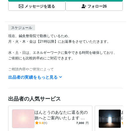
メッセージを送る
フォロー
26
スケジュール
現在、鍼灸整骨院で勤務しているため、

月・火・木・金は【21時以降】にお返事をさせていただきます。

水・土・日は、エネルギーワークに集中できる時間を確保しており、

ご依頼にも比較的早めにご対応できます。

ご相談内容やご状況によって

お互いのために必要なご提案をさせていただくことがございますが

出品者の実績をもっと見る
どうぞ安心してお話ください。

また、氣になったことなど、どうぞお氣軽にお声かけください。
出品者の人気サービス
資格・検定
鍼灸師あん摩マッサージ師
取得年 : 2020年
ほんとうのあなたに還る光の
あな
得意分野
旅へとご案内いたします ほ
の入
占い
光に還るためのエネルギーワーク
んとうのあなたに還る旅、あ
のエ
5.0
(1)
7,000
円
5.0
エネルギー感度
ヒーリング
スピリチュアル
エネルギーワーク
なたである光に氣づく旅
伝い