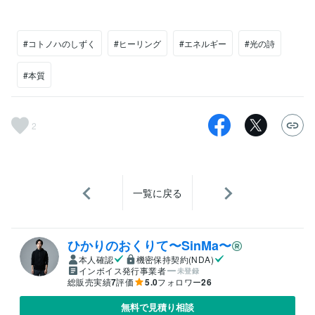
#コトノハのしずく
#ヒーリング
#エネルギー
#光の詩
#本質
2
一覧に戻る
ひかりのおくりて〜SinMa〜
本人確認
機密保持契約(NDA)
インボイス発行事業者
未登録
総販売実績
7
評価
5.0
フォロワー
26
無料で見積り相談