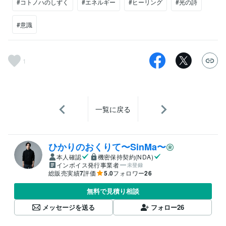
#コトノハのしずく
#エネルギー
#ヒーリング
#光の詩
#意識
1
一覧に戻る
ひかりのおくりて〜SinMa〜
本人確認
機密保持契約(NDA)
インボイス発行事業者
未登録
総販売実績
7
評価
5.0
フォロワー
26
無料で見積り相談
メッセージを送る
フォロー
26