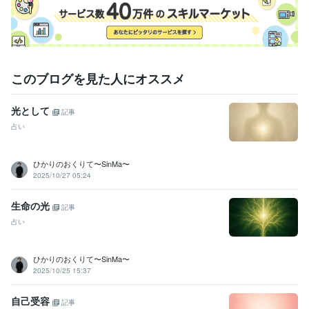
このブログを見た人にオススメ
光として
記事
占い
ひかりのおくりて〜SinMa〜
2025/10/27 05:24
生命の光
記事
占い
ひかりのおくりて〜SinMa〜
2025/10/25 15:37
自己受容
記事