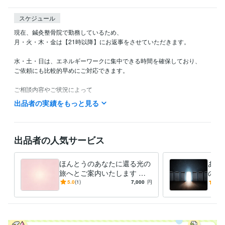
スケジュール
現在、鍼灸整骨院で勤務しているため、

月・火・木・金は【21時以降】にお返事をさせていただきます。

水・土・日は、エネルギーワークに集中できる時間を確保しており、

ご依頼にも比較的早めにご対応できます。

ご相談内容やご状況によって

お互いのために必要なご提案をさせていただくことがございますが

出品者の実績をもっと見る
どうぞ安心してお話ください。

また、氣になったことなど、どうぞお氣軽にお声かけください。
出品者の人気サービス
資格・検定
鍼灸師あん摩マッサージ師
取得年 : 2020年
ほんとうのあなたに還る光の
あな
得意分野
旅へとご案内いたします ほ
の入
占い
光に還るためのエネルギーワーク
んとうのあなたに還る旅、あ
のエ
5.0
(1)
7,000
円
5.0
エネルギー感度
ヒーリング
スピリチュアル
エネルギーワーク
なたである光に氣づく旅
伝い
魂の目覚め
マインドリセット
自己理解
感性の目覚め
光へ還る旅
癒しの時間