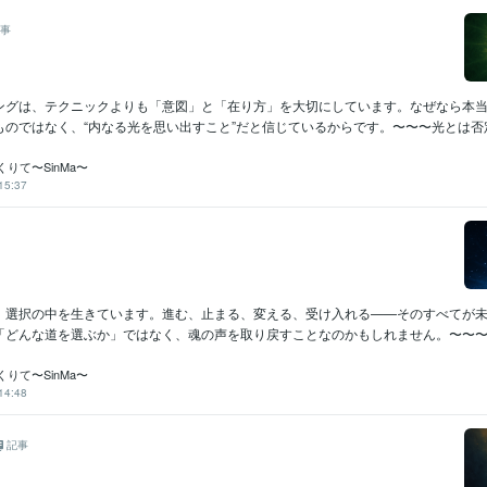
事
ングは、テクニックよりも「意図」と「在り方」を大切にしています。なぜなら本
のではなく、“内なる光を思い出すこと”だと信じているからです。〜〜〜光とは否定せ
りて〜SinMa〜
15:37
、選択の中を生きています。進む、止まる、変える、受け入れる——そのすべてが
「どんな道を選ぶか」ではなく、魂の声を取り戻すことなのかもしれません。〜〜〜こ
りて〜SinMa〜
14:48
記事