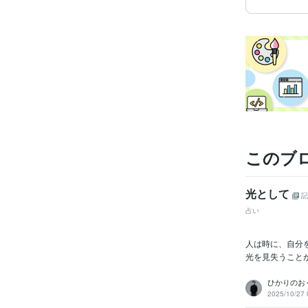
このブ
光として
記
占い
人は時に、自分
光を見失うことが
ひかりのおく
2025/10/27 