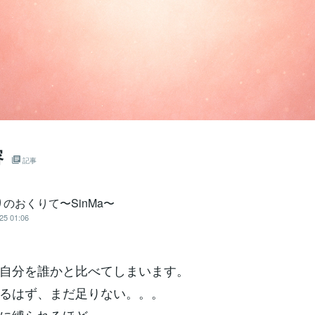
容
記事
のおくりて〜SinMa〜
25 01:06
自分を誰かと比べてしまいます。
るはず、まだ足りない。。。