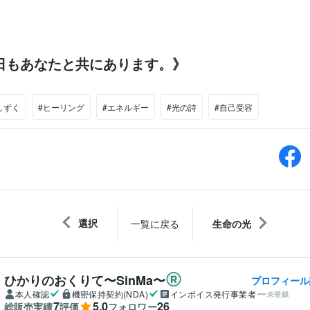
日もあなたと共にあります。》
しずく
#ヒーリング
#エネルギー
#光の詩
#自己受容
選択
一覧に戻る
生命の光
ひかりのおくりて〜SinMa〜
プロフィール
本人確認
機密保持契約(NDA)
インボイス発行事業者
未登録
7
5.0
26
総販売実績
評価
フォロワー