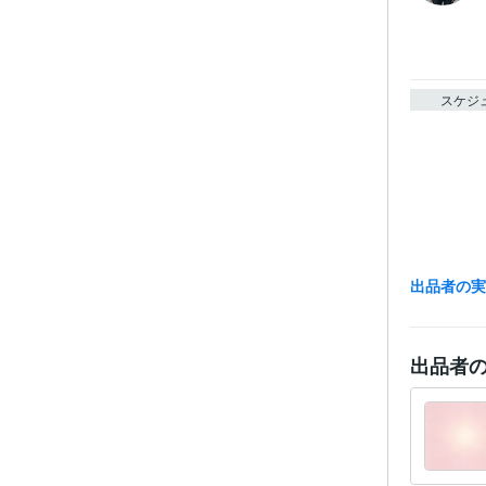
スケジ
出品者の
資格・
出品者
得意