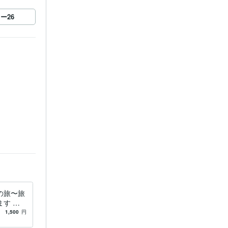
ロー
26
目覚め
の旅〜旅
す 命
けるお手
1,500
円
ます。