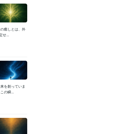
当の癒しとは、外
...
未来を創っていま
の瞬...