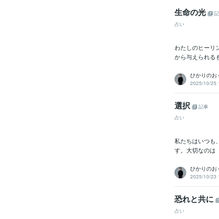
生命の光
記
占い
わたしのヒーリ
から与えられるも
ひかりのおく
2025/10/25 
選択
記事
占い
私たちはいつも
す。大切なのは
ひかりのおく
2025/10/23 
恐れと共に
占い