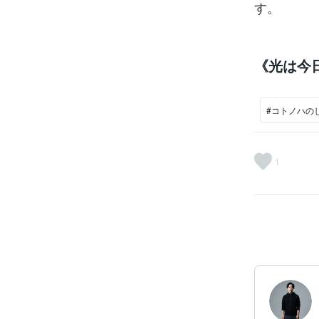
す。
《光は今
#コトノハの
1