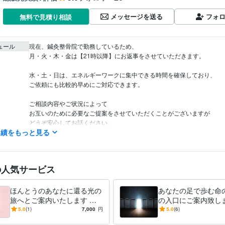
メッセージを送る
フォ
無料で見積り相談
ュール
現在、鍼灸整骨院で勤務しているため、

月・火・木・金は【21時以降】にお返事をさせていただきます。

水・土・日は、エネルギーワークに集中できる時間を確保しており、

ご依頼にも比較的早めにご対応できます。

ご相談内容やご状況によって

お互いのために必要なご提案をさせていただくことがございますが

どうぞ安心してお話ください。

実績をもっと見る
また、氣になったことなど、どうぞお氣軽にお声かけください。
鍼灸師あん摩マッサージ師
取得年 : 2020年
検定
の人気サービス
占い
光に還るためのエネルギーワーク
分野
エネルギー感度
ヒーリング
スピリチュアル
エネルギーワーク
魂の
ほんとうのあなたに還る光の
あなたの足で歩む命
マインドリセット
自己理解
感性の目覚め
光へ還る旅
癒しの時間
旅へとご案内いたします ほ
の入口にご案内致しま
んとうのあなたに還る旅、あ
のエネルギー、見つ
5.0
(1)
7,000
円
5.0
(6)
なたである光に氣づく旅
伝いさせていただき