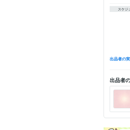
スケジ
出品者の
資格・
出品者
得意