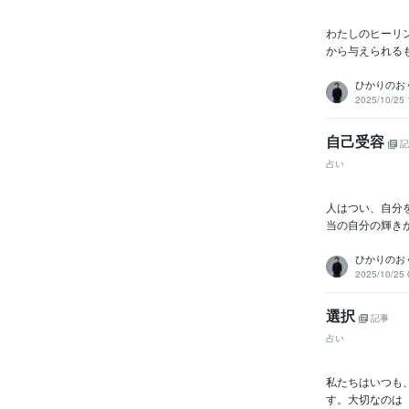
わたしのヒーリ
から与えられるも
ひかりのおく
2025/10/25 
自己受容
記
占い
人はつい、自分
当の自分の輝き
ひかりのおく
2025/10/25 
選択
記事
占い
私たちはいつも
す。大切なのは