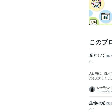
このブ
光として
記
占い
人は時に、自分
光を見失うことが
ひかりのおく
2025/10/27 
生命の光
記
占い