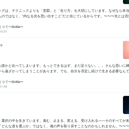
ングは、テクニックよりも「意図」と「在り方」を大切にしています。なぜなら本
のではなく、“内なる光を思い出すこと”だと信じているからです。〜〜〜光とは否定せ
りて〜SinMa〜
15:37
事
を誰かと比べてしまいます。もっとできるはず、まだ足りない。。。そんな思いに
から遠ざかってしまうことがあります。でも、自分を否定し続けて生きる必要なんてあ
りて〜SinMa〜
01:06
、選択の中を生きています。進む、止まる、変える、受け入れる——そのすべてが
「どんな道を選ぶか」ではなく、魂の声を取り戻すことなのかもしれません。〜〜〜こ