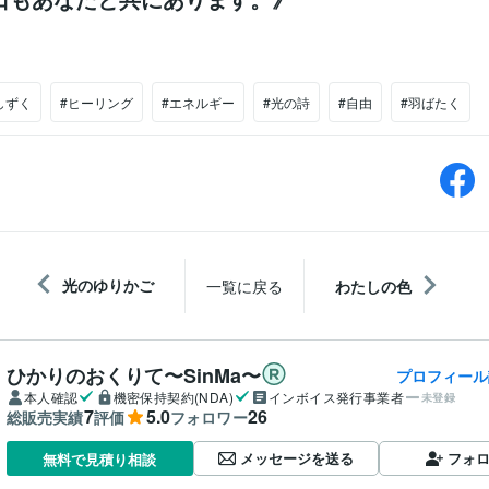
しずく
#ヒーリング
#エネルギー
#光の詩
#自由
#羽ばたく
光のゆりかご
一覧に戻る
わたしの色
ひかりのおくりて〜SinMa〜
プロフィール
本人確認
機密保持契約(NDA)
インボイス発行事業者
未登録
7
5.0
26
総販売実績
評価
フォロワー
メッセージを送る
フォ
無料で見積り相談