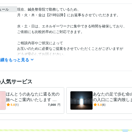
ュール
現在、鍼灸整骨院で勤務しているため、

月・火・木・金は【21時以降】にお返事をさせていただきます。

水・土・日は、エネルギーワークに集中できる時間を確保しており、

ご依頼にも比較的早めにご対応できます。

ご相談内容やご状況によって

お互いのために必要なご提案をさせていただくことがございますが

どうぞ安心してお話ください。

実績をもっと見る
また、氣になったことなど、どうぞお氣軽にお声かけください。
鍼灸師あん摩マッサージ師
取得年 : 2020年
検定
の人気サービス
占い
光に還るためのエネルギーワーク
分野
エネルギー感度
ヒーリング
スピリチュアル
エネルギーワーク
魂の
ほんとうのあなたに還る光の
あなたの足で歩む命
マインドリセット
自己理解
感性の目覚め
光へ還る旅
癒しの時間
旅へとご案内いたします ほ
の入口にご案内致しま
んとうのあなたに還る旅、あ
のエネルギー、見つ
5.0
(1)
7,000
円
5.0
(6)
なたである光に氣づく旅
伝いさせていただき