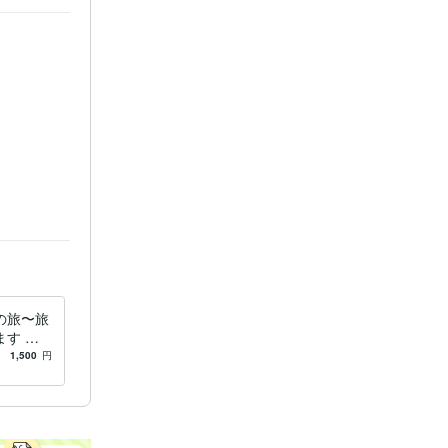
目覚め
の旅〜旅
す 命
けるお手
1,500
円
ます。