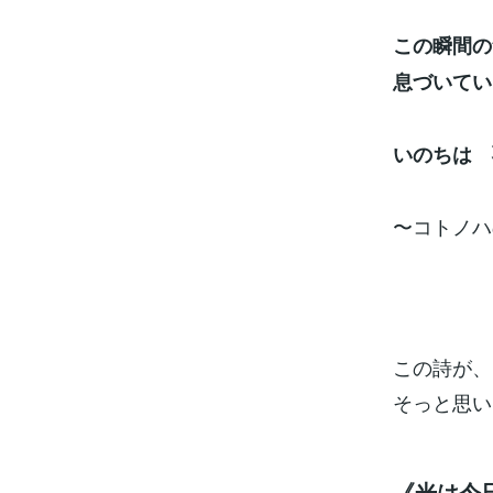
この瞬間の
息づいてい
いのちは 
〜コトノハ
この詩が、
そっと思い
《光は今