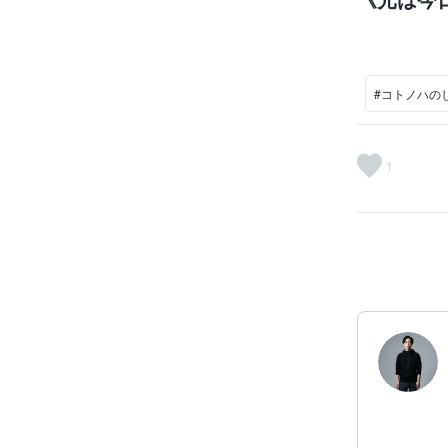
#コトノハの
1