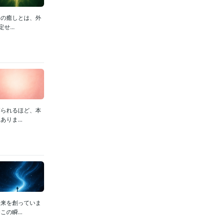
当の癒しとは、外
...
縛られるほど、本
りま...
未来を創っていま
の瞬...