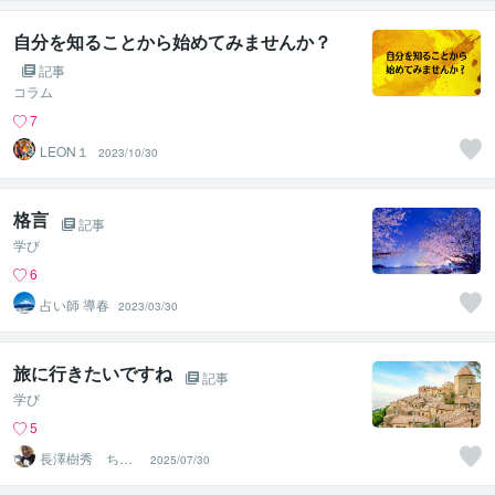
自分を知ることから始めてみませんか？
記事
コラム
7
LEON１
2023/10/30
格言
記事
学び
6
占い師 導春
2023/03/30
旅に行きたいですね
記事
学び
5
長澤樹秀 ちょ
2025/07/30
も 九星気学占
い師