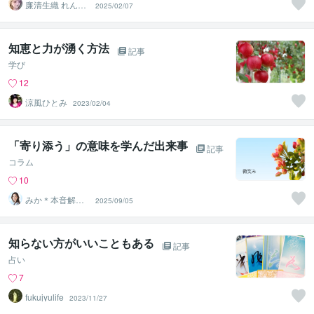
廉清生織 れんせ
2025/02/07
い さき
知恵と力が湧く方法
記事
学び
12
涼風ひとみ
2023/02/04
「寄り添う」の意味を学んだ出来事
記事
コラム
10
みか＊本音解放
2025/09/05
サポーター
知らない方がいいこともある
記事
占い
7
fukujyulife
2023/11/27