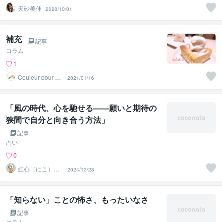
天砂美佳
2020/10/01
補充
記事
コラム
1
Couleur pour mo
2021/01/16
i
「風の時代、心を馳せる――願いと期待の
狭間で自分と向き合う方法」
記事
占い
0
虹心（にこ）＠
2024/12/28
香りと愛の導き
鑑定師
「知らない」ことの怖さ、もったいなさ
記事
コラム