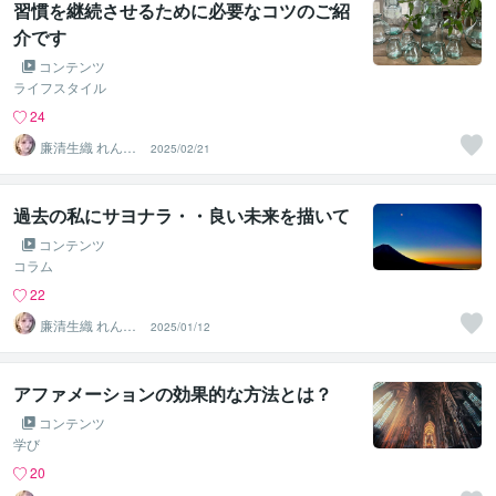
習慣を継続させるために必要なコツのご紹
介です
コンテンツ
ライフスタイル
24
廉清生織 れんせ
2025/02/21
い さき
過去の私にサヨナラ・・良い未来を描いて
コンテンツ
コラム
22
廉清生織 れんせ
2025/01/12
い さき
アファメーションの効果的な方法とは？
コンテンツ
学び
20