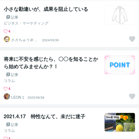
小さな勘違いが、成果を阻止している
記事
ビジネス・マーケティング
4
ささちゅう＠集
2024/03/30
客コンサル25年
目
将来に不安を感じたら、〇〇を知ることか
ら始めてみませんか？！
記事
コラム
4
LEON１
2023/09/28
2021.4.17 特性なんて、未だに迷子
記事
コラム
4