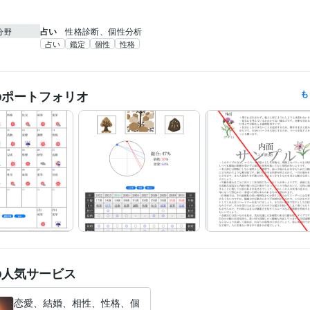
占い
性格診断、個性分析
分野
占い
鑑定
個性
性格
のポートフォリオ
も
の人気サービス
恋愛、結婚、相性、性格、個