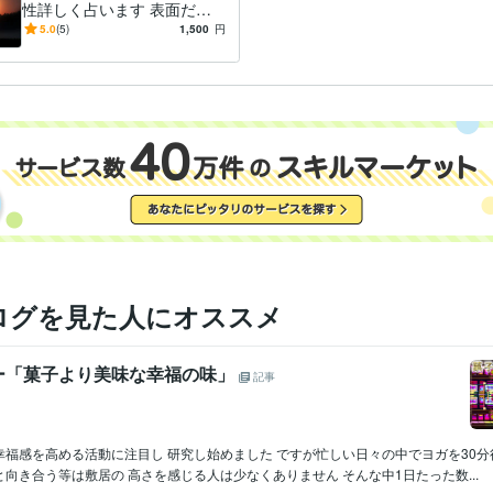
性詳しく占います 表面だけ
ではわからない本当の自分自
5.0
(5)
1,500
円
身と相手の性格が明確に!!
ログを見た人にオススメ
ー「菓子より美味な幸福の味」
記事
福感を高める活動に注目し 研究し始めました ですが忙しい日々の中でヨガを30分
向き合う等は敷居の 高さを感じる人は少なくありません そんな中1日たった数...