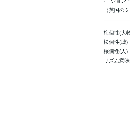
- ジョン
（英国のミュ
梅個性(大物
松個性(城)
桜個性(人)
リズム意味