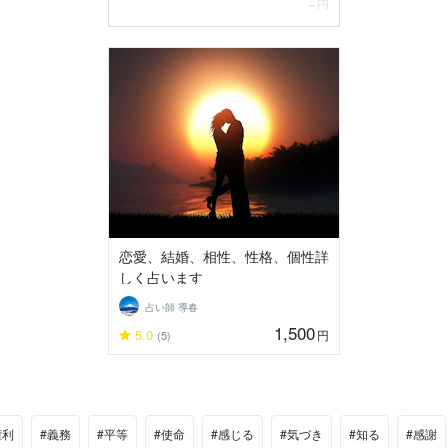
恋愛、結婚、相性、性格、個性詳
しく占います
占い師 導春
1,500
5.0
円
(5)
権利
#義務
#平等
#使命
#感じる
#気づき
#知る
#感謝