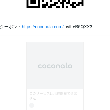
クーポン：
https://coconala.com/
invite/B5QXX3