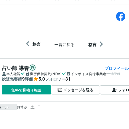
格言
一覧に戻る
格言
占い師 導春
プロフィール
本人確認
機密保持契約(NDA)
インボイス発行事業者
未登録
9
5.0
31
総販売実績
評価
フォロワー
メッセージを送る
フォ
無料で見積り相談
ュール
お休み、土、日
