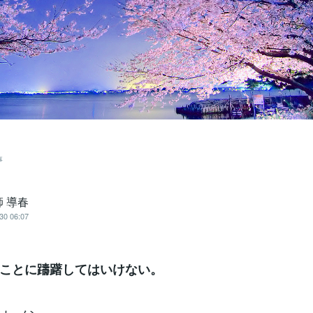
事
 導春
30 06:07
ことに躊躇してはいけない。