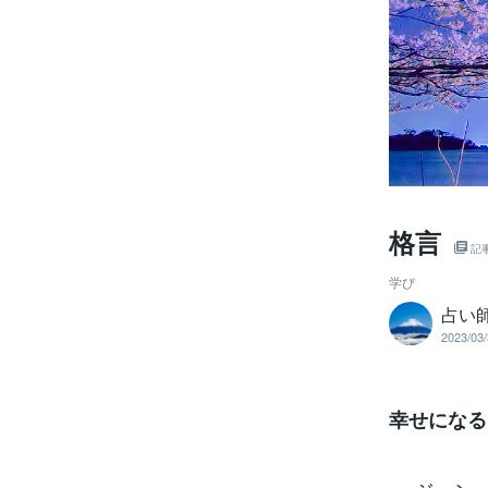
格言
記
学び
占い師
2023/03/
幸せになる