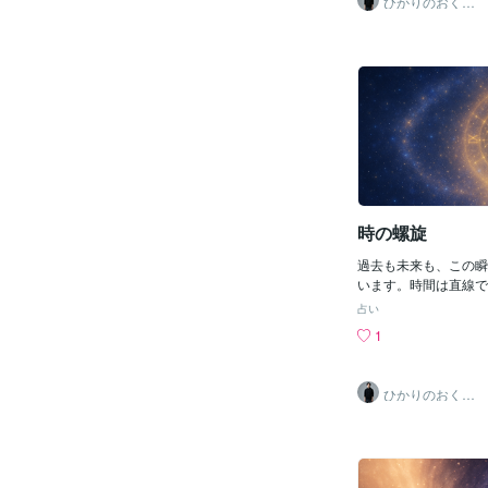
ひかりのおくり
かったただ抱きしめて
て〜SinMa〜
そう気づいたときひと
気がした恐れはいつも
していただけだった失
切にしたいものそばに
あった拒まなくていい
恐れを受け入れるたび
らいでいくわたしは進
トノハのしずく〜
ということは、ほんと
と。大切なものを知り
と。その道は、誰もが
時の螺旋
る“光への帰還”なの
なたがあなたの真実へ
過去も未来も、この瞬
き、その隣に静かに灯
います。時間は直線で
い。この詩に込めた祈
うに折り重なりながら
占い
届きますように。《光
いまとして輝いてい
1
共にあります。》
現在 未来 折り畳ま
たしの中でいま ひと
能性がひらき永遠が 
ひかりのおくり
トノハのしずく〜あな
て〜SinMa〜
溢れますように《光は
にあります。》