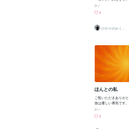
に宿る光を、言葉のし
占い
います🍃✨一瞬一瞬
1
えていく過去の後悔未
はない在るのは今ここ
命のダンスを意識は踊
ひかりのおくり
くださってありがとう
て〜SinMa〜
日のあなたの一瞬一瞬
く満ちていますように
なたと共にあります。
ほんとの私
ご覧いただきありがと
放は優しい勇気です。
を支えられますように
占い
一枚脱ぐとき身体はふ
1
上げるでもなくただ呼
でいいだから今日も手
あなたが顔を出す瞬間