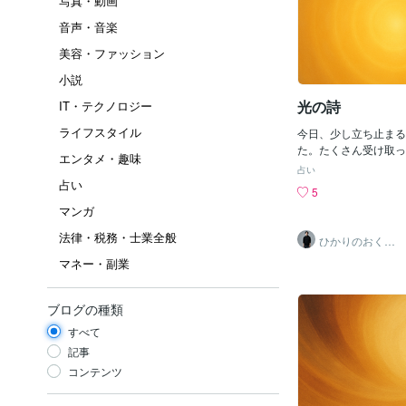
写真・動画
音声・音楽
美容・ファッション
小説
光の詩
IT・テクノロジー
ライフスタイル
今日、少し立ち止まる
た。たくさん受け取っ
エンタメ・趣味
たからこそ、ちょっと
占い
に還る時間が必要だっ
占い
5
内側からふっとあたた
マンガ
るような感覚があって
詩に綴りました。もし
法律・税務・士業全般
ひかりのおくり
り、立ち止まっていた
て〜SinMa〜
マネー・副業
を抱えている人がいた
の少しでも心の灯にな
に。〜〜〜〜〜〜〜〜
ブログの種類
ても本当は 光は ず
てしまった日も泣き疲
すべて
は 消えずに まるで
記事
呼吸していた今日 あ
コンテンツ
閉じた時ふと、感じた
灯がそっと手を伸ばし