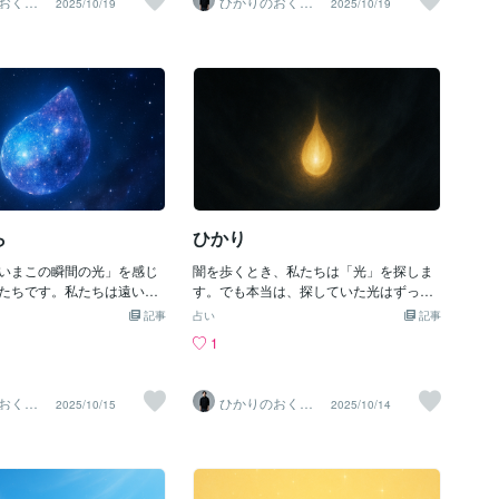
おくり
ひかりのおくり
2025/10/19
2025/10/19
明け渡す」こと。それが魂
く〜心が静けさに還っていくような月光
Ma〜
て〜SinMa〜
に戻し、光へ還していく力
とともに静けさのやさしさを感じてくだ
〜〜〜ありのままただ こ
さい✨《光は今日もあなたと共にありま
いれるわたしは知るだろう
す。》
事が愛であり無限の愛がわ
導くことをすべてを委ねた
愛へ還ってゆく〜コトノハ
なたの人生にも、静かな祝
ように。また次のしずくで
。《光は今日もあなたと共
》
ら
ひかり
いまこの瞬間の光」を感じ
闇を歩くとき、私たちは「光」を探しま
たちです。私たちは遠い
す。でも本当は、探していた光はずっと
、永遠の中の一瞬を生きて
胸の中にありました。思い出すこと、そ
記事
占い
記事
瞬きが、宇宙そのものを映
れがヒーリングのはじまりです🤲✨光で
1
と気づいたらすべてが光に
あることを忘れ闇の中にいた手探りで歩
宇宙に漂う星のかけらはる
きながら寒さにこごえあたたかさを求め
越えていま この瞬間も輝
ていた風がふと 頬をなでた心の奥で
おくり
ひかりのおくり
2025/10/15
2025/10/14
が星を 宇宙を映し出す世
ひかりが囁いた「ずっと ここにいる
Ma〜
て〜SinMa〜
世界が消える〜コトノハの
よ」ふり返ると世界が 輝いていた光は こ
らしい体験を、あなたが創
の胸の中にあった〜コトノハのしずく〜
界で。《光は今日もあなた
あなたの内なる光が、今日も静かに輝き
す。》
ますように《光は今日もあなたと共にあ