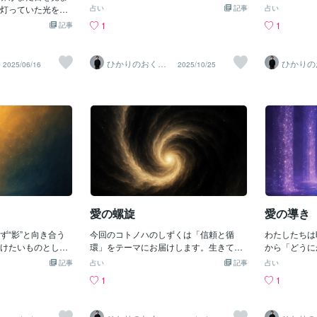
ます。なぜなら本当の癒しとは、外から
い。。。そん
灯っていた光を感
占い
記事
占い
与えられるものではなく、“内なる光を思
当の自分の輝
のしずく」は、毎
1
1
記事
い出すこと”だと信じているからで
とがあります
さな詩のシリー
す。〜〜〜光とは否定せず すべてをそ
て生きる必要
としずくの言葉だ
の輝きの中に招き入れるもの光とははじ
のは、完璧に
深い場所に、確か
ひかりのおくり
ひかりの
2025/06/16
2025/10/25
まりにして 永遠なるわたしの還る場所
でも生きてき
て〜SinMa〜
て〜Sin
と思います
わたしを思い出すとき光であったことを
あげること。
じまりの光まだ世
知る言葉 形 想いより前にわたしは
の原点を思い
さの中でわたしの
光であった今までも そしてこれから
た。〜〜〜比
ひかりがすっと空
も〜コトノハのしずく〜もしあなたが
たしを懸命に
て いらなかったわ
「本当の自分を取り戻したい」「内側か
えてくれてい
向いただけはじまり
ら整えたい」そう感じているのなら、光
る大丈夫これ
分を 思い出す瞬間
へ還る道を共に歩ませていただけたらこ
命と共に歩い
今日の「光のしず
の上ない喜びです♪《光は今日もあなた
も、誰かの光
に小さな優しさと
と共にあります。》
す。まずは自
ますように
ら、すべては
す。《光は今
愛の螺旋
愛の導き
す。》
ず“影”と向き合う
今回のコトノハのしずくは「信頼と循
わたしたちは
けたいものとして
環」をテーマにお届けします。生きてい
から「どうに
、その先にある“真
ると、すべてが止まってしまったように
うことがあり
記事
占い
記事
占い
過儀礼のようなも
感じる瞬間があります。でも本当は、見
きは、力を抜
1
1
、道の入り口だっ
えないところで世界は静かに動き続けて
んできます。
、心は静かにひら
いる。委ねるとは諦めることではなく、
は、“委ねる
は消すものじゃな
愛の流れを信じること。〜〜〜始まりは
詩。「何もし