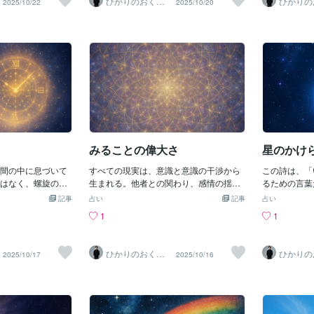
ひかりのおくり
ひかりの
2025/10/22
2025/10/20
あげればよかった
愛からそして愛へと痛み 苦しみ そし
方にすべてを
て〜SinMa〜
て〜Sin
つ深く息ができた
て深い闇すべてを 抱きしめるここに在
を本来の流れ
わたしを守ろうと
るこの瞬間を生み出す力そのものこの命
になります。
いたくないもの大
は 愛の流れと共に〜コトノハのしず
の瞬間を受け
抱いていた想いが
く〜— Eternal Return《光は今日もあな
すべての出来
否定しなくていい
たと共にあります。》
たしを最善へ
世界は静かにやわ
ときわたしは
む恐れと共に〜コ
のしずく〜あ
⸻恐れと向きあう
福が訪れます
うの自分へ還るこ
会いましょう
、魂を生き直すこ
にあります。
本当は知ってい
みることの偉大さ
星のかけ
かもしれません。あ
還る旅を歩むと
間の中に息づいて
すべての現実は、意識と意識の干渉から
この詩は、「
る言葉でありた
はなく、螺旋のよ
生まれる。他者との関わり、感情の揺
るための言葉
りが、必要な人へ
わたしたちの中で
れ、出来事の波。そのすべてが、あなた
星々と同じく
記事
占い
記事
占い
は今日もあなたと
ます✨〜〜〜過去
の中の光を映し出している。この詩は
います。その
1
1
れた時の螺旋がわ
「干渉＝創造」という真理を静かに思い
しているのだ
つになる無限の可
出すためのしずくです。〜〜〜意識と意
還っていく。
静かに微笑む〜コ
識が触れあい現象（かたち）が 生まれ
かなる銀河を
ひかりのおくり
ひかりの
2025/10/17
2025/10/16
たの体験に祝福が
るわたしは ただ 観ている愛と憎しみ
くわたしの瞳
て〜SinMa〜
て〜Sin
今日もあなたと共
自由と束縛喜びと悲しみそれらすべてが
界が生まれ 
いま ひとつの光となって ここに
しずく〜素晴
在るわたしはこの光の中で最高の物語
り出すこの世
を 選んでゆく素晴らしい生命の作品を
と共にありま