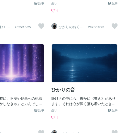
な思いに縛られるほど、本
——そのすべてが未来を創っています。
記事
占い
記事
きから遠ざかってしまうこ
大切なのは「どんな道を選ぶか」ではな
1
。でも、自分を否定し続け
く、魂の声を取り戻すことなのかもしれ
なんてありません。大切な
ません。〜〜〜この瞬間の選択がわたし
なることではなく、「それ
の未来を創っていく震えながら踏み出し
おくり
ひかりのおくり
2025/10/25
2025/10/23
た自分」をちゃんと認めて
た小さな一歩が運命の扉を開く鍵となる
Ma〜
て〜SinMa〜
この詩は、そんな自己受容
この世界を わたしは進む魂の望むまま
出すために生まれまし
に〜コトノハのしずく〜心の奥から湧き
べなくていいわたしは わ
上がる“本当の選択”を生きていくと、不
生きてきた生命はいつも支
思議と人生は静かに整い始めます。必要
ただから いま ここにい
なご縁も機会も自然と流れてくるように
からも わたしの物語を生
なります。自らの最高の体験をしていた
ていけるわたし達は誰で
だけますように🤲《光は今日もあなたと
になる可能性を持っていま
共にあります。》
分自身を大切にすることか
始まっていくのだと思いま
日もあなたと共にありま
ひかりの音
時に、不安や結果への執着
静けさの中にも、確かに《響き》があり
かしなきゃ」と力んでしま
ます。それは心が深く落ち着いたときに
ます。でも本当の癒しや導
だけ聴こえる“光の音”──。そんな感覚を
記事
占い
記事
いたときにはじめて流れ込
詩に込めました🌙静寂が 奏でる ひか
1
今回のコトノハのしずく
りの音星々は息をひそめ耳を澄ますすべ
こと”の本当の意味を届けた
てがやさしく 溶け合い音のない音がわ
ない」ではなく、「信じる
たしを満たしていく〜コトノハのしず