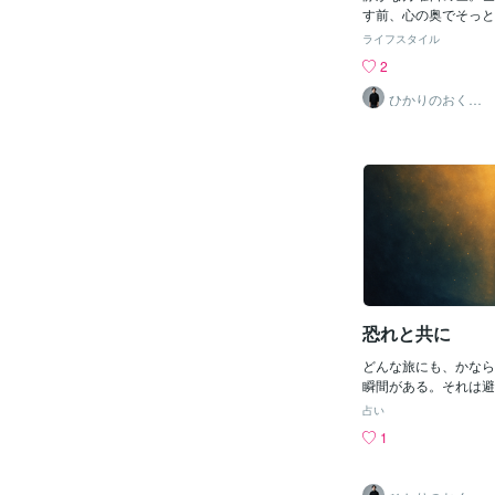
す前、心の奥でそっと
じてみませんか？「光
ライフスタイル
日お昼にお届けする小
2
ズ。それは、ほんのひ
けど、きっと心の奥の
ひかりのおくり
て〜SinMa〜
な変化を運んでくれる
♪〜〜〜〜〜〜〜〜は
界が目を覚ます前静け
奥に灯っていた小さな
とつながった決意なん
たしはただ光の方を 
はいつもほんとうの自
から〜〜〜〜〜〜〜〜
く」が、あなたの午後
ぬくもりを運んでくれ
恐れと共に
どんな旅にも、かなら
瞬間がある。それは避
現れるけれど、本当は
占い
実”へ近づくための通
1
の。恐れは敵ではなく
た。そう気づけたとき
いていく。〜〜〜恐れ