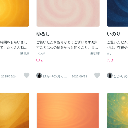
ゆるし
いのり
時間をもらいまし
ご覧いただきありがとうございます♪許
ご覧いただき
て、たくさん動い
すことは心の扉をそっと開くこと。言葉
りは、存在そ
だけ、静かに自分
がその一助になりますように✨許すとは
祈りとは遠く
記事
マンガ
記事
占い
た。そんなとき、
忘れることではなくその重さにやさしく
奥から湧き上
4
3
かい光が湧いてく
手を添えること傷があるからこそあなた
もその静かな
それをそのまま、
の肌はあたたかく光るだから今日は自分
ら今日も祈っ
今、疲れていた
にも誰かにも「いいよ」と言っていいそ
のが光の祈り
ひかりのおくり
ひかりの
2025/05/24
2025/09/23
り、そんな気持ち
の一言が心を軽くするからコトノハのし
日曜日〜最後
て〜SinMa〜
て〜Sin
ら、この詩がほん
ずく〜水曜日〜最後までお読みいただき
とうございま
りますよう
ありがとうございました✨《光は今日も
と共にありま
どんなに遠く感じ
あなたと共にあります。》
っと内にいた忘れ
れた夜も小さな灯
胸の奥で 静かに
なたが静かに目を
あたたかさはその
たしるし無理に進