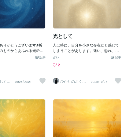
光として
ありがとうございます♪祈
人は時に、自分を小さな存在だと感じて
のものからあふれる光🤲✨
しまうことがあります。迷い、恐れ、不
へ投げるものではなく胸の
安。そんな感情に覆われて、自分の光を
記事
占い
記事
がるもの言葉にならなくて
見失うことがあります。けれど、どんな
2
響きは必ず届いているだか
ときも真実はひとつ。わたしたちは本来
ていいあなたの存在そのも
“光そのもの” であり、創造する存在で
だからコトノハのしずく〜
す。それを忘れてしまっているだけ。こ
おくり
ひかりのおくり
2025/09/21
2025/10/27
までお読みいただきありが
の詩は「本質へ還る」という魂の記憶を
Ma〜
て〜SinMa〜
した✨《光は今日もあなた
呼び覚ますための言霊です。静かに心を
す。》
澄ませ、感じながら読み進めてくださ
い。〜〜〜わたしは 光わたしは 永遠
わたしは 創造はじまりも 終わりもな
く名も かたちも超えただ在る存在とし
て 息づいている世界を見つめる わた
し世界を生みだす わたしふたつが ひ
とつであることをわたしは いま 思い
出す恐れは 霧のように溶け迷いは 風