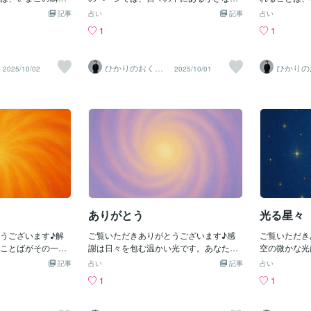
ずくとして届けて
づきややさしさを、詩として紡いでいま
かさ」の証。
記事
占い
記事
占い
わたしは生まれ 消
す。「コトノハのしずく」が、あなたの
ました🤲揺
1
1
来の不安もここに
心にそっと届きますように。わたしが一
いうこと風に
だけめくるめく生
番探していたいつも どんなときでも片時
じつは深く、
るここまで読んで
も離れることなく側にいる大切な存在は
る時もしっか
ひかりのおくり
ひかりの
2025/10/02
2025/10/01
ございました。今
いまここにいるお読みいただきありがと
任せることが
て〜SinMa〜
て〜Sin
にも、光がやさし
うございました🍀心に光がそっと広がっ
いい風のまま
。《光は今日もあ
ていきますように。《光は今日もあなた
た光へと向か
》
と共にあります。》
く〜火曜日〜
りがとうござ
なたと共にあ
ありがとう
光る星々
うございます♪解
ご覧いただきありがとうございます♪感
ご覧いただき
ことばがその一歩
謝は日々を包む温かい光です。あなたの
空の微かな光
。重ねていた鎧を
心がそのやさしさで満たされますように
べ。ことばで
記事
占い
記事
占い
っと楽になる声を
✨今日もここにいることに感謝する小さ
に✨星たちは
1
1
吸が軽くなるだけ
な息遣いも歩幅も光で満ちている目に見
っているよう
放していい本来の
えるものも見えないものもすべての恵み
溶けてあなた
だからコトノハの
に手を合わせるとき心は静かに満たされ
から今日も見