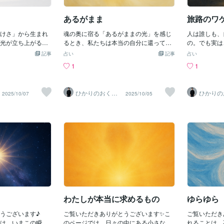
あるがまま
旅路のワ
けさ」から生まれ
魂の奥に宿る「あるがままの光」を感じ
人は誰しも、
光が立ち上がる瞬
るとき、私たちは本当の自分に還ってい
の。でも実は
を詩にしました。
きますわたしは 神の輝く瞬光時を変
ば」にありま
記事
占い
記事
占い
識の神秘》静寂の
え 形を変えて私はまばゆく輝き続ける
てどこへむか
1
1
を覚ます声もな
あるがまま在るが儘わたしは 神の光〜
けもわからな
だ 在る とい
コトノハのしずく〜あなたの中の神の光
長すぎる目を
奥を満たしていく
が、今日も優しく世界を照らしますよう
先にあったの
ひかりのおくり
ひかりの
2025/10/07
2025/10/05
した大地がゆっく
に。《光は今日もあなたと共にありま
ひかりずっと
て〜SinMa〜
て〜Sin
てがわたしとなる
す。》
ずっとそばに
動があるはじまり
ひかりと共に
の呼吸それがわた
あなたの心に
が、あなたの心の
寄り添います
き合いますよう
たと共にあり
たと共にありま
わたしが本当に求めるもの
ゆらゆら
うございます♪
ご覧いただきありがとうございます✨こ
ご覧いただき
は、いまこの瞬間
のページでは、日々の中にある小さな気
れることは、