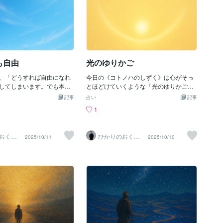
ります。》
も自由
光のゆりかご
、「どうすれば自由になれ
今日の《コトノハのしずく》は心がそっ
してしまいます。でも本当
とほどけていくような「光のゆりかご」
かを手放した先ではなく
をテーマにしました。〜〜〜わたしは光
記事
占い
記事
に息づいているもの🍃✨ど
に抱かれて眠る静かな宇宙の中ですべて
1
る青空過去も 未来も 思
の音が子守唄となるあたたかな光が揺れ
縛るものは 何ひとつない
て もう大丈夫胸の奥を優しく満たし
風に揺れながらただ 在る
ていくわたしは光のゆりかごに抱かれて
おくり
ひかりのおくり
2025/10/11
2025/10/10
限を息づいているいのち
眠る〜コトノハのしずく〜読むだけでエ
Ma〜
て〜SinMa〜
ている〜コトノハのしず
ネルギーが整うような静かな安心を感じ
、あなたの中の「自由」を
てもらえたら嬉しいです🌙《光は今日も
させる光になりますよう
あなたと共にあります。》
日もあなたと共にありま