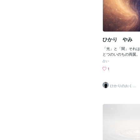
ひかり やみ
「光」と「闇」それは
とつのいのちの両翼。
すれば、闇は置き去り
占い
見つめれば、光は霞ん
1
も同じわたしの一部。
に、心はまるく、やさ
わたしの中に光がある
ひかりのおくり
望の灯わたしの中に闇
て〜SinMa〜
けさの海どちらもわた
は闇を抱き闇は光を映
て満ちる陰陽の輪のよ
ぎながら調和へと帰っ
のしずく〜《光は今日
ります。》