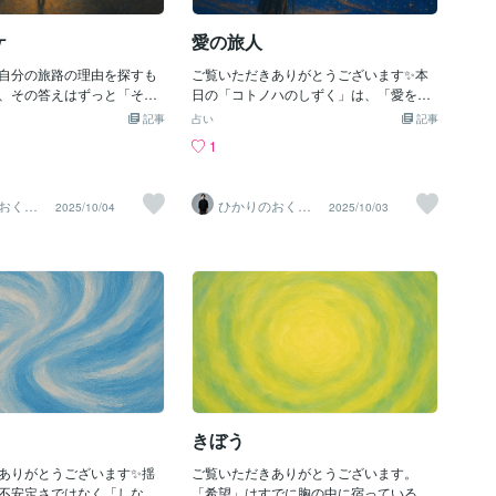
ケ
愛の旅人
自分の旅路の理由を探すも
ご覧いただきありがとうございます✨本
、その答えはずっと「そ
日の「コトノハのしずく」は、「愛を探
した。わたしはどこからき
す旅」の詩です。読む方の心に静かに寄
記事
占い
記事
うのか理由が欲しかったわ
り添い、今この瞬間のあたたかさを感じ
1
いまま歩くにはこの世界は
ていただけますようにわたしは 愛を
伏せ 歩き疲れたわたしの
探していたそれは砂漠の砂のよう手に入
はあたたかなひかり優しい
れたとたん指の隙間からこぼれ落ちてい
おくり
ひかりのおくり
2025/10/04
2025/10/03
昔からそしてこれから先も
くわたしは 愛を求め砂漠をゆく旅人オ
Ma〜
て〜SinMa〜
あるひかりわたしはずっと
アシスを求めあてもなく彷徨っていた旅
いた〜コトノハのしずく〜
路の果てに私は氣づかされたもうすでに
も、あたたかな光が静かに
愛の中にいた今までもそしてこれから先
ように🤲《光は今日もあな
もずっと〜コトノハのしずく〜いつもあ
ます。》
りがとうございます🌱《光は今日もあな
たと共にあります。》
きぼう
ありがとうございます✨揺
ご覧いただきありがとうございます。
不安定さではなく「しなや
「希望」はすでに胸の中に宿っている光