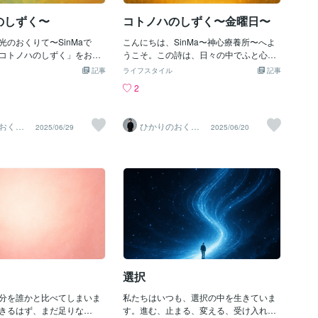
のように去ってゆくわたしは 源につな
がる者わたしは 神の輝きそのものすべ
のしずく〜
コトノハのしずく〜金曜日〜
てを愛し 赦し 抱きしめわたしはわた
光のおくりて〜SinMaで
しを生きる〜コトノハのしずく〜心が静
こんにちは、SinMa〜神心療養所〜へよ
コトノハのしずく」をお届
かになる感覚魂が震える感覚あたたかな
うこそ。この詩は、日々の中でふと心が
し疲れたときや、心を整え
光に抱かれる感覚があったとしたらそれ
揺らいだときに、静かに寄り添ってくれ
記事
ライフスタイル
記事
んでみてください
はあなたの内なる神性が目覚め始めた合
る『コトノハのしずく』で
2
〜〜〜『ただ、在る』なに
図です。この言葉が、あなたの現実に静
す。〜〜〜〜〜〜〜〜『光の在りか』生
れば意味がないわけじゃな
かな光を灯しますように🤲✨《光は今日
きることに迷いがあるときでも胸の奥で
をしてただ、ここに在るだ
もあなたと共にあります。》
小さな光は瞬いている答えは遠くにある
おくり
ひかりのおくり
2025/06/29
2025/06/20
十分に光を放っている動け
ようでいつもすぐそばにいた風に羽ばた
Ma〜
て〜SinMa〜
日もあなたがここに在るこ
きに誰かのやさしい笑みにそっと語りか
世界への愛の証だから今日
けるように光は、ずっとここにあった今
にならなくていいただ、在
日もわたしはわたしを許し、ひとつの光
て静かに、やわらかく、た
として在るその一歩が世界を静かに変え
〜〜〜〜〜〜今日もあなた
ていく〜〜〜〜〜〜〜〜もし、今あなた
た自身を照らしていますよ
がほんの少しでも安心できたり、「それ
いま存在している愛と光に
でも大丈夫かもしれない」と思えたのな
う〜〜あなたという神に氣
ら、この詩は、もうすでにあなたの光と
〜
静かに響き合っているのだと思います。
次のしずくで、またお会いしましょう💧
✨ありがとうございます。〜遍くいま存
選択
在している愛と光に氣づけますように〜
分を誰かと比べてしまいま
私たちはいつも、選択の中を生きていま
きるはず、まだ足りな
す。進む、止まる、変える、受け入れる