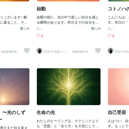
っても、横になっ
準備ができた時に
始動
コトノハ
へと流れていくか
ゆっくり息をして
うございます✨解
金曜の朝に、光の中で新しい自分を感じ
こんにちは、
、自分に許してみ
に還ること。そん
る瞬間があります。昨日までの自分を越
す。本日の「
いつもちゃんと目
した。解放とは手
えて、今日からまた物語を始められる。
けします。少
記事
占い
記事
占い
後まで読んでいた
の自分に還ること
その感覚を詩にしました。朝の光の中で
たいときに読
2
2
ます。あなたの内
光となって溢れ出
新しい自分が芽吹く昨日を越えて今日と
♪〜〜〜〜〜
とも、静かに共鳴
由になるだから今
いう物語が始まる――コトノハのしず
かを成さなけ
張らなくても、た
の先に広がるのは
く〜金曜日〜この詩が、あなたの金曜日
くてただ、息
ひかりのおくり
ひかりの
2025/09/20
2025/09/12
ゃんと世界に光を放
ノハのしずく〜土
に新しい一歩の力を添えられたら嬉しい
けであなたは
て〜SinMa〜
て〜Sin
に、自分の奥と話
いただきありがと
です✨光は今日もあなたと共にありま
ない日も迷う
ってください。そ
は今日もあなたと
す。
と自体がこの
きを一緒にみれた
は無理に何か
ることを許し
だ、光で〜〜
の光が、あな
うに。〜遍く
氣づけますよ
づけますよう
」〜光のしず
生命の光
自己受容
〜
わたしのヒーリングは、テクニックより
人はつい、自
も「意図」と「在り方」を大切にしてい
す。もっとで
界がまだ目を覚ま