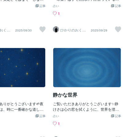
そんな思いをことばに託し
✨いま私の内にある小さな希望一歩、ま
記事
占い
記事
れるということは根があると
た一歩歩みと共に希望の光はわたしの道
1
まかせて揺れているようで
を照らしていく最後までお読みいただき
つながっている迷う日も 焦
ありがとうございました🍀《光は今日も
りと魂の根があるから身を
あなたと共にあります。》
おくり
ひかりのおくり
2025/09/30
2025/09/29
できるだから今日も揺れて
Ma〜
て〜SinMa〜
に 心のままにその揺れもま
うダンスコトノハのしず
最後までお読みいただきあ
いました♪《光は今日もあ
ります。》
静かな世界
ありがとうございます🌱夜
ご覧いただきありがとうございます✨静
は、時に一番確かな道しる
けさは心の窓を拭くように、世界を澄ま
その光を思い出せますよう
せてくれます。言葉がその一瞬に寄り添
記事
占い
記事
遠くても私たちの願いを知
えますように🤲✨静けさは音が消えるこ
1
に瞬く小さな祈りが夜空に
とではなくすべてを受け止めるやさしさ
の胸の中でまた光を放つだ
深呼吸をひとつすると世界の輪郭がほん
上げていいあなたの中の星
の少し柔らかくなるだから今日は短い間