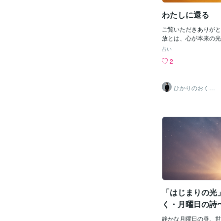
まなくていい立ち止ま
てもいい光は 溢れる
わたしに還る
あなたを通して 世界
らだから今日だけは 
ご覧いただきありがと
「ここにいていい」と
放とは、心が本来の光
てあなたの中の光は、
な想いをことばにしま
占い
覚めようとしている最
放すことではなく本来
2
だきありがとうござい
閉じ込めていた想いが
にある光は、誰かの光
すその瞬間あなたは自
しているので無理に頑
日も心を開いていいそ
ひかりのおくり
だ“いる”だけで、ち
限りない空だからコト
て〜SinMa〜
っています。また静か
曜日〜最後までお読み
す時間を大切にしてい
うございました✨《光
してまた明日、光の続
共にあります。》
ら嬉しいです。
「はじまりの光
く・月曜日の詩
静かな月曜日の昼。世