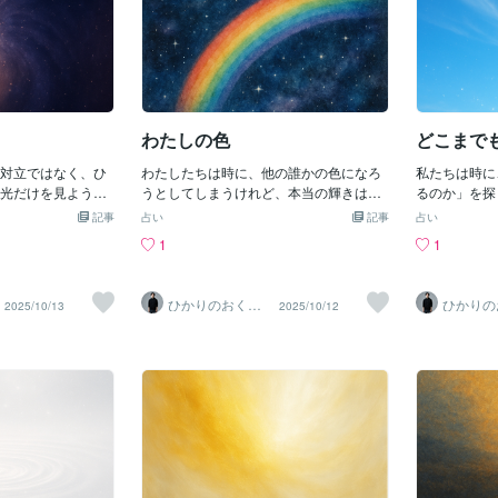
🎬✨《光は今日もあなたと共にありま
す。》
わたしの色
どこまで
対立ではなく、ひ
わたしたちは時に、他の誰かの色になろ
私たちは時に
光だけを見ようと
うとしてしまうけれど、本当の輝きは
るのか」を探
になり、闇だけを
「自分自身の色」を思い出したときに現
の自由は、何
記事
占い
記事
占い
でしまう。どちら
れます。🌈空に架かる 七色の光線一つ
今、この瞬間
1
1
受け入れるほど
ひとつが自分色にこの世界を 煌めかせ
こまでも広が
しく溶けていく。
る一つとして欠けてはいけない大切なピ
考もわたしを
やさしく照らす希
ースもう 卑下はしないわたしにしか出
形を持たず 
ひかりのおくり
ひかりの
2025/10/13
2025/10/12
がある深く包む静
せない 色があるからわたしだけに与え
この瞬間の無
て〜SinMa〜
て〜Sin
しどちらも真実光
られた 個性があるからこの世界を わ
は 羽ばたい
す満ちて欠け欠け
たし色に咲かせていく〜コトノハのしず
く〜この詩が
うにいのちはゆら
く〜🌈あなたという色が、この世界を完
そっと思い出
ていく〜コトノハ
成させる光。どうか自分のままで、のび
に。《光は今
もあなたと共にあ
やかに咲いていてください🤲✨《光は今
す。》
日もあなたと共にあります。》