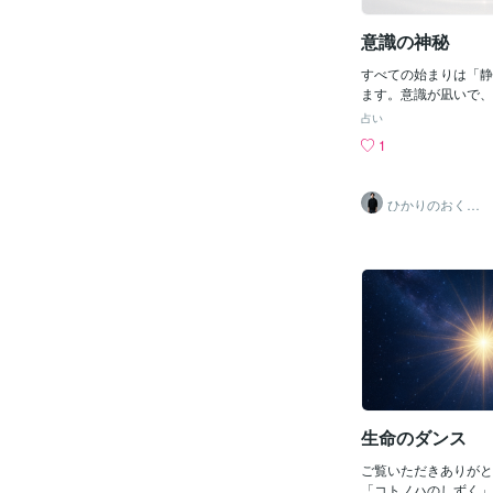
意識の神秘
すべての始まりは「静
ます。意識が凪いで、
間。そんな神秘の一瞬
占い
コトノハのしずく《意
1
なかひとつの光が 目
く 形もなくた
う響きだけがわたしの
ひかりのおくり
見上げた空と 見下ろ
て〜SinMa〜
りとひとつに融けすべ
その中心にかすかな鼓
も 終わりもない永遠
しという 神秘この詩
奥にある静かな光と響
に。《光は今日もあな
す。》
生命のダンス
ご覧いただきありがと
「コトノハのしずく」