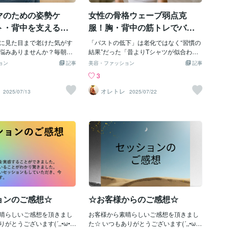
ービス。オープン記念特別
ージの画像なんとかしたい欲が……。
マのための姿勢ケ
女性の骨格ウェーブ弱点克
中！肩こりは、筋肉の緊張
よって起こる症状です。肩
ト・背中を支える
服！胸・背中の筋トレでバラ
なると、首や背中にも影響
時短」筋トレ法
ンス調整【老化に負けずバス
勢が悪くなったり、頭痛や
に見た目まで老けた気がす
「バストの低下」は老化ではなく“習慣の
トアップ】
不調を引き起こしたりしま
悩みありませんか？毎朝バ
結果”だった「昔よりTシャツが似合わな
、デスクワークやスマホの
分のケアは後回し抱っこや
くなった」「バストが下がった気がす
ョン
記事
美容・ファッション
記事
ど、現代人に多い悩みです
崩れてきた気がする背中が
る」「なんとなく姿勢が悪くなってき
3
バストの関係肩こりとバス
胸元のラインが気になる…
た…」このブログに辿りついたあなた
んな関係があるのでしょう
でも思い当たることがある
は、きっと“なんとなくの不調”を見過ご
オレトレ
2025/07/13
2025/07/22
こりが原因で胸が小さくな
は「筋肉不足による姿勢の崩
せずにいる感性の高い方だと思います。
能性があるのです。それ
ません。でも安心してくだ
その気づき、正解です。女性の骨格ウェ
よってリンパの流れが悪く
は、1日5〜10分でも、確実
ーブタイプは、もともと華奢で上品な印
養や酸素が十分に届かなく
えてくれる味方になりま
象を持つ体型です。しかし、だからこそ
。また、肩こりで背中の筋
では「時間がない」「余裕
──筋肉で姿勢やバストを支える力が弱く
と、胸を支える筋肉も弱く
なあなたのために、短時間
なりやすい。姿勢の崩れ、バストの下
ると、胸が垂れてしまった
確実に姿勢とバストライン
垂、呼吸の浅さ、疲れやすさ…これら
たりするリスクが高まりま
をわかりやすくご紹介しま
は、年齢ではなく、胸と背中の筋力不足
響は姿勢の悪さになります。
仕事で姿勢が崩れる理由骨
という“シンプルな原因”から来ているこ
の通り猫背や巻き肩により
イプの女性（＝上半身が華
とが非常に多いのです。この記事では、1
張し、胸の筋肉が緩みそし
きにくい体型）は、日々の
5年現場で女性の身体に向き合ってきたプ
ョンのご感想☆
☆お客様からのご感想☆
す。こうなると相対的にバ
育児でこんな姿勢を続けが
ロトレーナーが、骨格ウェーブ女性のた
リがなく
みの授乳・抱っこ・片手作
めの“本質的な解決法”をお伝えします。
晴らしいご感想を頂きまし
お客様から素晴らしいご感想を頂きまし
スクワークスマホやパソコ
骨格ウェーブ体型の核心：筋肉で支えら
とうございます(´,,•ω•,,
た☆ いつもありがとうございます(´,,•ω•,,
ぎての猫背結果として…背
れない骨格ウェーブ女性の身体構造は、