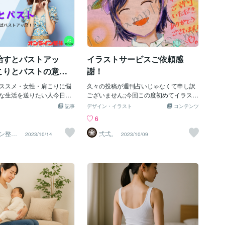
治すとバストアッ
イラストサービスご依頼感
こりとバストの意外
謝！
とは
ススメ・女性・肩こりに悩
久々の投稿が週刊占いじゃなくて申し訳
な生活を送りたい人今日
ございません;;今回この度初めてイラスト
治すとバストアップすると
サービスの方を購入して頂きました。サ
記事
デザイン・イラスト
コンテンツ
係についてお話ししたいと
ンプルとしての掲載もご許可頂き、ささ
6
ンライン整体 結（MUSU
やかながらこの場で宣伝もさせて頂きた
なた専用のプランを作成し肩こ
く思います。上記のような色鉛筆風味や
ン整
弍弌。
2023/10/14
2023/10/09
のルートをお教えいたしま
他には水彩風味のバストアップイラスト
ライン・PDFの2種類で提供
を占いの傍ら描かせて頂いております。
。こんな悩みありません
もし気になった方がいらっしゃれば以下
なことはわからない・肩こ
のサービスを一度ご確認して頂ければと
？・整体や整骨院に行って
思います。まだイラスト販売に向けて不
てしまう・病院では異常が
慣れな部分もございますのでじっくりと
み止めだけで返されてしま
対応させて頂く所存でおります;;(ポート
院 に任せてもらえません
フォリオが少ないことに気が付いたとい
000人の体を診てきたプロが教
うこともあり、ちょっとずつでも増やし
ながら肩こりを改善できる
ていきたい今日この頃です^^;)特にTOPペ