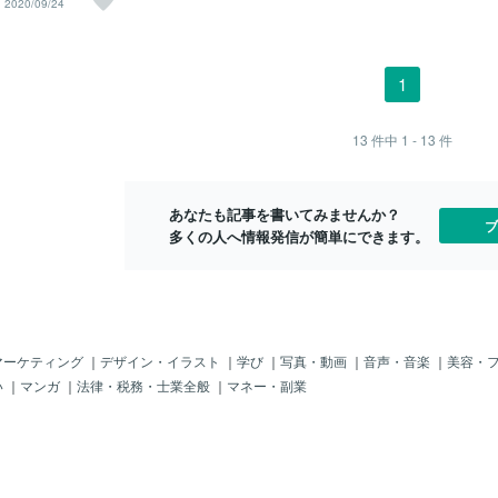
2020/09/24
やすいこうした体
のコリをほぐすに
なお、大きくなるのではないかと期待を
と、姿勢の崩れ →
ージしたり揉んだ
膨らませながら、せっせ せっせとケア
た目年齢の加速という
ふわっとゆるめるの
にいそしんでいるところです(^^♪。半年
います。とくに
、先ほどメニューと
前から着用しているブラジャーの効果を
1
女性の心理的スト
アップ気功」の仕
さらに促進するために数週間前から始め
下や服装の制限に
、大胸筋をゆるめる
たバストアップ体操があります。これ
L（生活の質）に直
胸骨や肋骨など胸周
が、もう効果絶大！私にはあっているよ
13
件中
1 - 13
件
るでしょう。🔥だ
かりアプローチす
うですヽ(^o^)丿私がお世話になっている
て伝えたい。「バ
。 こうして胸全体
のはYouTube ひなちゃんねるの「２カ
で支えることがで
ップ以外にも嬉し
ップアップ！まじでおわん型のおっぱい
あなたも記事を書いてみませんか？
胸筋トレーニング
 まず、呼吸が深
になったバストアップマッサージ方
ブ
多くの人へ情報発信が簡単にできます。
＝大きくなる、で
はストレスが多く浅
法！」です。ツボ押しとリン
胸をゆるめて呼吸が
く体のパフォーマ
長期的には冷え改
効果も見込めま
体に繋がっています
マーケティング
｜
デザイン・イラスト
｜
学び
｜
写真・動画
｜
音声・音楽
｜
美容・
いわゆるハートの
い
｜
マンガ
｜
法律・税務・士業全般
｜
マネー・副業
す。 ここは人間関
で、 男女問わず好
んです。 「バス
のパーツへのアプ
蓋をあけると奥深