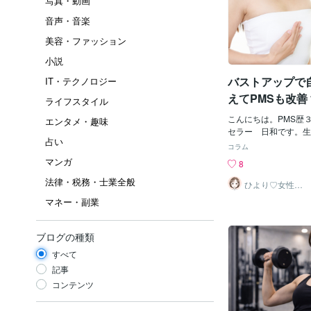
写真・動画
音声・音楽
美容・ファッション
小説
バストアップで
IT・テクノロジー
えてPMSも改善
ライフスタイル
Dカップに？！
こんにちは。PMS歴
エンタメ・趣味
セラー 日和です。生
占い
つらい・・・私も２０
コラム
感じるほどに張って辛
マンガ
8
ました。４０代の今は
法律・税務・士業全般
胸の張りについて不快
ひより♡女性の
お悩み相談室
せん。ホルモンバラン
マネー・副業
経を整えるために、様
んでいるおかげなのか
さて今回のテーマを「
ブログの種類
律神経も整えてPMS
すべて
した理由…それは、長
めに悲しい思いをして
記事
代になって一念発起。
コンテンツ
組んでみようと半年ほ
と試してAカップから