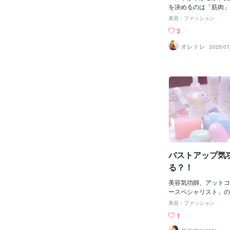
アップ】
本質はこれではない。
を決めるのは「筋肉」
プとは、、バストが下
に姿勢が崩れてきた」
美容・ファッション
置をキープすること胸
胸の位置が下がって見
3
それだけでシルエット
洋服が似合わない」こ
もし・胸トレをほぼし
る女性の多くが、骨格
オレトレ
2025/07
慣ゼロ・猫背傾向アリ
ち主です。華奢で女性
め・肩巻き込み姿勢こ
一方で、筋肉のつきに
数当てはまるならチャ
がバストダウン・猫背
弱っている分、筋トレ
た問題を引き起こしま
起きやすい。これは骨
上、パーソナルトレー
が意外と知らないメリ
てきました。そのなか
ンが崩れるのは脂肪の
──「胸と背中を鍛え
る構造”の問題ここで
ェーブ特有の弱点”は
るために整理する。バ
という事実です。この
肪✔ 姿勢✔ 胸まわり
指導経験に基づいた、
骨格の配列これらの“
トレーニング法を、具
バストアップ気
ている。つまり胸が下
プとともにお届けしま
重いか
の落とし穴：「姿勢」
る？！
意骨格ウェーブ女性に
弱点を以下に整理しま
美容気功師、アットコ
の土台）が狭い・バス
ースペシャリスト」のNo
小さく、下垂しやすい
ストケアといえば、ク
美容・ファッション
い・猫背・巻き肩にな
ッサージをされている
1
りの原因にも直結✅ 
ませんが、それよりバ
（反り腰気味）・体の
大胸筋へアプローチの