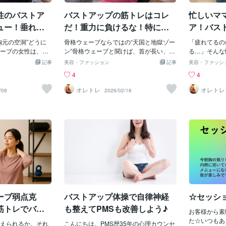
え、PMS改善にも
にもっていきたい」そんな幅広いお悩み
新しい整体サ
性のバストア
バストアップの筋トレはコレ
忙しいマ
からです。まず試
にこそ、実は’’バストケア’’が驚くほど効
価格にて提供
けのブラです。20
果的なんです！♦バストケアって何のため
や血行不良に
ュー！垂れな
だ！重力に負けるな！特に骨
ア！バス
があってもお値段
のケア？バストアップを目的にケアを始
こりがひどく
考に。
格ウェーブ女性！
「簡単・
きくなるなんてと
胸元の空洞”どうに
める方はもちろん多いですが、実は「見
骨格ウェーブならではの“天国と地獄ゾー
を及ぼし、姿
「疲れてるの
ことはありません
ーブの女性は、ま
た目痩せ」「肩こり解消」「姿勢改善」
ン”骨格ウェーブと聞けば、首が長い、鎖
めまいなどの
る…」そんな
まざまなメーカー
インが出るので、T
のために始める方もたくさんいらっしゃ
骨が綺麗、デコルテが映える…これは間
す。肩こりは
タバタで、自
記事
美容・ファッション
記事
美容・ファッシ
胸をバストアップ
ルテが映える。そ
います！わたし自身、バストケアが得意
違いなく最強の武器だと思う。特に女性
長時間使用な
家事で姿勢が
4
4
してくれています
美しいので、ドレ
な施術で、多くのお客様から指名を頂い
はトップスのVネックやキャミで上半身
ね。肩こりと
丸くなって、
UNAナチュラルアッ
ただしここに一つ
ておりました。そんなわたしが、今回
が綺麗に整うので得をしやすい。ただそ
トアップにど
もし今、少し
オレトレ
オレトレ
/09
2026/02/16
これを試す前には
。骨格ウェーブは
は’’自宅でカンタンにできるバストケア
の一方で、骨格ウェーブには極めて共通
か？実は、肩
なら──それ
みもなかった私の
体的には、・鎖骨
法’’を③つご紹介します😊💐✨ちなみに、
する現象がある。それが “バストの位置が
ってしまう可
れ」かもしれ
ようになり今まで
に厚みが無い・胸
セルフケア法①だけでも効果を体感でき
低く見える問題” だ。鎖骨の下に凹みがで
は、肩こりに
さい。筋トレ
ージスライン）が
で形が出にくい・
ます。なんでも取り入れるのが難しいと
きて、水がちょっと溜まりそうなくらい
なり、胸に栄
にカラダを変
ッキリしています
がりやすい歳のせ
感じる方は、とりあえず①だけでも取り
窪んでいたり、薄手のトップスを着たと
なるからです
す。この記事
なり前から見ても
は元々の骨格特
組んでみてください。余裕がでてきた
きに胸元がぺたっとして見えたり、いわ
肉が硬くなる
がない」そん
した。こうなる
介なのが“重力”。
り、「楽しい！」「もっと効果出してみ
ゆるデコルテの厚み不足＋南下傾向のセ
なります。す
でもできて、
えて洋服選びも楽
働いている。胸を南
たい！」となれば、次のステップとし
ットで起こる。さらに時間が経つと、重
り、形が崩れ
を整える方法
用することでやる
とする、しつこい
て、②や③を取り入れるといいでしょ
力という名の外圧によって“そこそこ余裕
す。1番の影
す！子育て＆
ーパミンも分泌さ
いや、連れて行か
う。♦自宅でできる！理想ボディに近づく
のある胸”も“控えめな胸”も関係なく下方
上のイラスト
格ウェーブタ
、おしゃれも楽し
万人の女性が思っ
③つのセルフケアセルフケア法①下着の
向にシフトする。骨格ウェーブ男性の僕
首の筋肉が緊
奢で筋肉がつ
ーブ弱点克
バストアップ体操で自律神経
☆セッシ
ン楽しい、幸せな
とは、バストが下
着け方を見なおすだけ！もう見た目が変
でも胸の位置が下がると貧相に見えるの
て短くなりま
家事・仕事・
と多くの人が想像
わる
で、女性は尚更だ。「重力よ、仕事しす
ストのメリハ
ちです前かが
筋トレでバラ
も整えてPMSも改善しよう♪
お客様から素
は、「カップアッ
ぎだろ」と言いたくなる。バストアップ
業長時間のデ
美人とバスト
た☆いつもありが
れ盛れ状態」でも
えられるか。それ
とは“持ち上げる”より“下げさせない”戦い
こんにちは。PMS歴35年の心理カウンセ
ンに集中しす