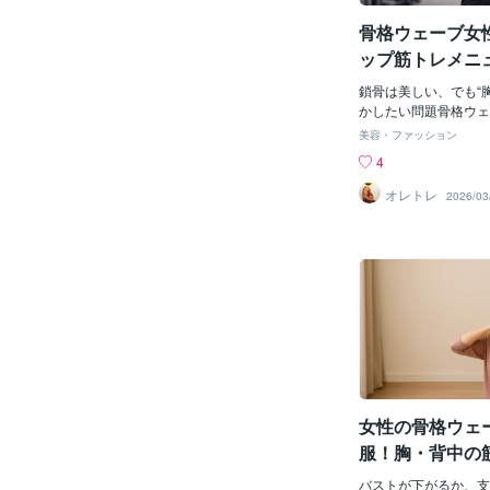
たことが自律神経を整
骨格ウェーブ女
結果的に効果があった
したのは、小胸さん向
ップ筋トレメニ
代のころには矯正ブラ
い美乳作りの参
のことやブラで胸が大
鎖骨は美しい、でも“
いう疑心暗鬼で試した
かしたい問題骨格ウェ
でした。ここ最近はさ
ず首が綺麗。縦長のラ
美容・ファッション
がお手ごろな価格で小
シャツもニットもデコ
4
してくれるブラを提供
して鎖骨のラインまで
♪私が試したのは「L
スなんてほぼズルい。
オレトレ
2026/03
プナイトブラ」です。
だけ気になる点がある
横から見ても何の膨ら
胸元の立体が薄い。具
胸がこちらを着用する
の下が凹む・デコルテ
胸とおなかの境目（バ
が下に見える・服の上
なかったのに、今はク
バストトップ位置が下
♪さらにわき肉が胸と
いだけではない。これ
胸がおわん型になりま
性。そしてもう一つ厄
と、スタイルもよく見
重力は24時間休まず
しくなり毎日ブラを着
へ南へと連れて行こう
気を促すホルモン、ド
常勤バイトだ。「いや
れまくりです。そして
なくていいから」と何
女性の骨格ウェ
くなり気持ちもルンル
ている。バストアップ
気持ちに毎日なって
がらないように守るこ
服！胸・背中の
する“バストアップ”
ンス調整【姿勢
プ」「急に谷間」「盛
バストが下がるか、支