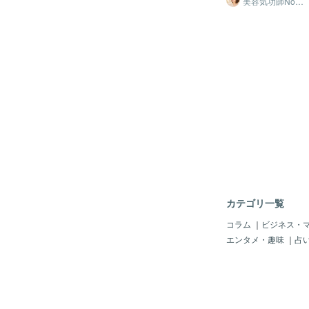
美容気功師Nozo
mi
め、胸が下向きになり
す。 そして、大胸筋
型的特性が積み重なる
は、ぐいぐいとマッサ
バストの垂れ → 見
りするのではなく、 
負の連鎖に入ってしま
が効果的！ こちらが
「バストの下垂」は、
して公開した「バスト
レスを高め、自信の低
組みです。 もちろん
つながりやすく、QO
だけでは不十分で、 
接影響する要素といえ
りの筋肉・骨にもしっ
からこそ、声を大にし
る設計になっています
ストは、トレーニング
を緩めると、バストア
きる」という事実を。
い効果があるんです。
の誤解：バストアップ
くなります。 現代人
はない「胸を鍛
い呼吸になりがち。 
深くなると、疲れにく
ンスが上がります。 
善・代謝アップなどの
カテゴリ一覧
す。 体の一部分は全
からね＾＾ さらにさらに。 胸まわりに
コラム
｜
ビジネス・
気を流すことで中丹田
エンタメ・趣味
｜
占
チャクラが活性化しま
係に深く関係する部分
意を持たれやすくなる
ト」という一見ひとつ
ローチに思えますが、
いんですよ♡ バストアップ気功の伝授