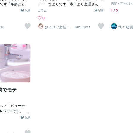
｀)♡ 霊的な若返りの術を施します ☆霊
現実のバストアッ
です「年齢ととも
バストアップと言うと「カップが増え
ラー ひよりです。本日より生理さんが
中が丸くなる
美容・ファッシ
的な若返りを
がらず、正しい位
「鏡に映る自分の
る」「谷間が急に生まれる」という華や
やってまいりました。予定通りの訪問で
がそげて疲れ
2
記事
コラム
記事
りを実感する
が南へ行かない。
える」「巻き肩で
かなイメージが浮かびがちだけど、実際
す(^-^;今回のPMSの症状は、2日前に感
支える力が弱
3
効いているこ
は大きく変わる。
うした悩みを抱え
はもっと地味で現実的。本質的には・バ
じた頭が重い感じの軽い頭痛以外には特
ストは「大き
ニューにない
ていない・運動習
ウェーブ体型の持
ストが下がらない位置でキープすること
にありませんでした。その頭痛も頭痛を
プ」が正解！
ひより♡女性の
代々城 
/16
2023/06/21
き、今後が楽
お悩み相談室
・デスクワーク多
らしい印象を持つ
これがバストアップの根本。いま胸まわ
和らげるマッサージやツボ押しで薬を飲
思ったとき、
＝＝＝ 代々城 
のキーワードに複
くさや重心の偏り
りを鍛えていない人ほど筋トレをするこ
むことなく収めることが出来ました(*^_^
なく、“重力
＝＝＝＝＝＝
ンス。胸の土台が
・首肩こりといっ
とで デコルテの厚みが増え、胸の位置が
*)こうして、PMSの症状を和らげる方法
プ”したいと
での“位置戻り”が
す。私は15年以
戻る現象 が起きる。これはフォーム改善
についてブログで紹介するようになり、
ょうか？その
格ウェーブの女性
ナーとして指導し
や筋力発揮の習慣がついてくると起きや
より本腰を入れてPMSの対処方法を考え
でも高価な下
ット。バストライ
で見えてきたのは
すい変化。そして骨格ウェーブは特に“土
たり、実践してみたり、すでにやってい
筋を“ちょっ
問題ではなく“支え
ることで、“骨格ウ
台が薄い”。だからこそ筋トレの恩恵が出
たことももっと丁寧に向き合って取り組
を“日常で使
一気に信用性を上げ
確実に改善できる」
やすい体質でもある。これは意外と知ら
んでみたりしたことでより効果を発揮し
けで、Tシャ
ストラインは✔ 脂
記事では、実際の
れていないメリット。腕立て伏せだけで
たのかもしれませんヽ(^o^)丿生理前のだ
は確実に戻っ
の筋肉✔ 体の厚み✔
安全かつ効果的な
は全然足りない理由日本のあるある健康
るさ、腰の重さ、腹痛イライラ、不安
る】ママのため
複合結果”で成立し
体的な実践ステッ
情報は簡略化しすぎている。特に「胸は
感、情緒不安定、そして肌荒れなど不思
きプッシュア
功でモテ
がる理由は“脂肪が
す。骨格ウェーブ
腕立てでOK」というやつ。たしかに腕立
議なくらいにありませんでした。胸に関
分）【やり方
と「重力」に要注
しては、張っているという感覚はないの
り広く床
見られる典型的な
ですが、いつもよりふっくら大きくなっ
しょう✅ 胸郭（胸
スメ「ビューティ
ている感じ。これが通常になってほし
トを支える面積が
zomiです。 バ
い！そう願いつつ、いつも朝晩とやって
✅ 背中の筋肉が弱
リームなどでのマ
いるバストアップ体操を今朝もやりまし
記事
りやすく、・肩こ
方も多いかもしれ
た(≧◇≦)前回ブログで書きましたが、私
骨盤が前傾しやすい
ストの土台となる
の胸は４０代半ばにしてAカップからDカ
バランスを取るた
ほうが効果的で
ップへと成長しています。そして、今も