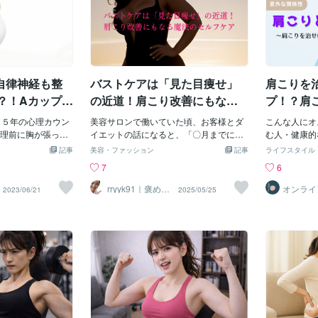
自律神経も整
バストケアは「見た目痩せ」
肩こりを
？！Aカップが
の近道！肩こり改善にもなる
プ！？肩
魔法のセルフケア
な関係性
３５年の心理カウン
美容サロンで働いていた頃、お客様とダ
こんな人にオ
理前に胸が張って
イエットの話になると、「〇月までに〇
む人・健康的
代のころは痛みを
㎏痩せたい！」と目標を決められている
は、肩こりを
記事
美容・ファッション
記事
ライフスタイル
いことがよくあり
方が多く、その意識の高さにいつも感心
いう驚きの関
7
6
若いころに比べて
していました。もちろん、体重やBMI指
思います。オ
感はあまりありま
数も大切です！ただ、同じ1㎏でも、’’脂
BI)ではあ
rryyk91｜褒めら
オンライ
2023/06/21
2025/05/25
れ肌カウンセラ
体 結
スの変化や自律神
肪’’と’’筋肉’’では大きさに差があります。
り改善へ最短
ー
々なことに取り組
↑左は脂肪、右は筋肉。重さは同じなの
す。現在オン
な、と思います。
に大きさが異なるつまり、本当に大切な
しております
バストアップで自
のは、体重よりも、「見た目がいかに理
か？・専門的
も改善しよう♪」に
想に近いか」。お客様にもよく、そのこ
りって実際何
年控えめな胸のた
とをお伝えしてきました。✅「体重（BM
もすぐに戻っ
きた私ですが、40
I）は標準なのに、なぜか太って見える」
なく湿布や痛
バストケアに取り
✅「バストはキープ（もしくはアップ）
うその悩み当
ど前からいろいろ
したいけど、腕やお腹はスッキリさせた
か？のべ8,
Dカップまで成長し
い！」✅「ただ細いより、健康的な体型
える自宅にい