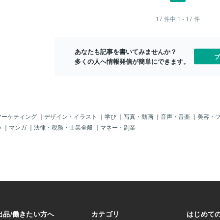
営業社員であれ
・聞く・理解す
17
件中
1 - 17
件
る・削る・計る。
る・切る・ネタを
ロ達も自分が成功
あなたも記事を書いてみませんか？
に着け、磨き続け
ブ
多くの人へ情報発信が簡単にできます。
有名な野球選手と
ですが、彼も常に
続けたことによっ
舞台で成功を収め
トレーダーであれ
け、その手法を磨
せん。②資金管理
マーケティング
｜
デザイン・イラスト
｜
学び
｜
写真・動画
｜
音声・音楽
｜
美容・
待値）一回の取引
い
｜
マンガ
｜
法律・税務・士業全般
｜
マネー・副業
のリスクリワード
、その手法は勝率
はどのくらいなの
ることを僕は”資金
。例えば、僕の資金
す。投資元本に対
-1%、利益（リワ
しています。また勝
ので、期待値は、だ
損失は-1%だけなの