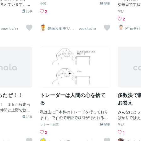
学校が無く 小学校のみで中学校は電車で
ると思ったけ
考えています。具
ない方も多いです。でも、ハナは「さあ
小説
記事
な毎日ですね
30分かけ 隣町の南流山まで行く羽目にな
通に接してく
番必要なのは「お
勇気と元気を持とう！」「もりもり楽し
ナント探しに
2
記事
学び
ってた ﾌｩε-＿●／|＿ なので皆小学校を卒
し和らぐ こ
メンタルづくりで
く食べたからきっといいことがある！大
マシンを入れ
2
業すると同時に 中学校がある南流山の早
変な事に な
ったとしましょ
丈夫！」という気持ちになる焼肉は心か
んです。まあ
稲田団地に 引っ越すが三郷団地の空いた
当番の時 絶
きたのに、と考えて
らおすすめします。パワーアップした！
仕方ないので
鏡面反射デジタ
PTm＠
2021/07/14
2025/03/10
部屋には どんどん家族が入居し常時満室
経を注ぎ 毎
ルアート製作所
投資で食ってはい
と皆で心から思うと、自然と運気はパワ
らいながら納
（鈴木穣）
だった その為団地内には小学生だけ大勢
した (((( ;ﾟД
で大金を失った、
ーアップします。「信じる気持ち」は運
と思います。
いて 団地内には車が入ってこれないから
＝〓＝〓＝〓
け入れられないか
気にとってお金では買えない強力なサポ
仕事をしてい
子供は自由に走り回り自転車で爆走し 何
争奪戦】 あ
らして働いて貯め
ーター。勝負に強いアスリートに共通し
県の田舎は、
かに気を遣わず自由に暴れられる なので
わったら 最
らです。今まで何
ていることは「自分を信じる力」です。
先を進んでい
そこら中に小学生が溢れてて 団地内のイ
い子達で じ
んだろう、とショ
ちなみに、大切な日の前日は胃腸への影
サービスの受
ベントも小学生向けが多く この団地の賃
になって 俺
す。しかし逆に言
響を意識して避けたほうがいいので、侍
なってきてお
料でボロもうけだった 三郷市が賞金を出
挑んだ！ (# ﾟД
う可能性があると
ジャパンの皆様のように３日前等よりも
なっています
す事もあった そんなある日小学生の間で
を得る可能性もあ
前をおすすめします♪日本の皆様、侍ジ
ード面の不足
流行ってた ドッジボール大会の開催を知
れだけハイリスク
ャパンの皆様、Hoʻomaikaʻi!（おめでと
ら予測できて
り俺は 大人も参加するから当然剛速球を
足を踏み入れてい
うございます！）
たんですよね
投げ それに当たるのが怖くて行きたくな
ったぜ！！
トレーダーは人間の心を捨て
多数決で
とが大切です。失
みると、魚（
い でもクラスの子達は商品のガンプラや
つための勉強代だ
齢者）はいる
る
お答え
！ ３ｋｍ程走っ
女子は子供用化粧セット目当てで全員 参
を繰り返さないよ
どのマンパワ
仲間と上野で飲む
加すると生き込んでいるから俺も 参加圧
る。この悔しさを
私は主に日本株のトレードを行っており
（デイサービ
みんなにとっ
負けましょう
力に負け行くしかなくなった 父親と母親
失ったお金のこと
記事
ます。ですので東証で取引が行われる午
い状態です。
ばかりではあ
は参加するか聞くと2人共 開催地のグラ
せん。お金など、
前９時～午後３時（途中１時間休憩あ
していくか、
るから提案し
マネー・副業
記事
学び
ンドの横の大きな芝生で 「酒盛りするか
ずだ。いやクズ
り）の間に株の売買を行う形になりま
はいるんだけ
ささに負けて
2
1
ら参加しない」と言い 「大人は楽しそう
た概念だ！！例え
す。一般的に、取引の時間軸が短いほど
じゃあ漁師を
ちょっとイメ
で良いな」と感じた (´･д･`)ｼｮﾎﾞｰﾝ 〓＝〓
にこれからの私の
忙しくなります。スキャルピング・デイ
大しよう、こ
はそれぞれ、