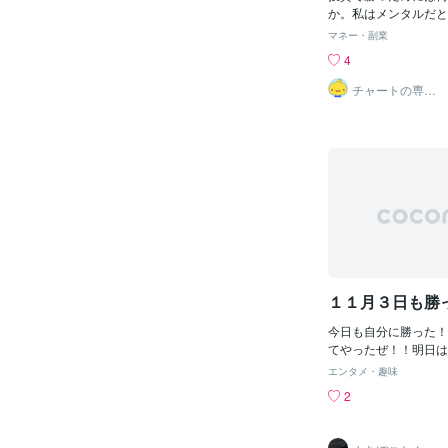
か。私はメンタルだと
体的に申しますと、一
マネー・副業
金をお金と思わない」
4
す。例えば、お金を失
う。その金額で○○で
チャートの専門
家 ☆ Nanaruri
しまっては、おそらく
けません。わずか数秒
という事実を最初は受
もしれません。汗水た
た資金であればなおさ
のために頑張ってきた
ックを受けると思いま
うと、数秒で大金を失
いうことは数秒で大金
るということです。そ
ハイリターンな世界に
１１月３日も勝
るという自覚を持つこ
ったお金はこれから勝
今日も自分に勝った！
と割り切り、同じミス
てやったぜ！！明日は
うにしっかりと復習す
ので、みんなも一緒に
忘れてはいけないが、
エンタメ・趣味
は忘れなければなりま
2
ただの紙切れだ。紙く
だ。人間が勝手に作っ
失っても怖くない。逆