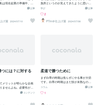
ど 皆から何も責められず普
私は現在起業の準備中、テ
ージをいただけると、 なお、嬉しいな
負所というのが見えてきたように思いま
れ 今回の件のショックが少
難航中です。トレーニング
ぁ。＾＾）人から認められそうな瞬間を
す。勝負所というのは、ここは引いては
記事
学び
記事
の事で給食台無しにしたら大
るとなるとNGの物件が多い
色々と考えてみる。✔野球（スポーツ）
いけないといったところであったり、勝
2
るとトラウマになり今後給食
仕方ないですね。焦っても
の試合に勝つ✔将棋などのゲームで勝つ
つために逆に今は手を緩めたりなど、勝
対コケない様にしようと全神
不動産屋さんに協力しても
✔試験に合格する✔友人よりテストで良
つために必要な局面の見極めといったと
仕上げ屋
PTm＠仕上げ屋
2024/07/10
2024/07/08
回緊張MAX状態で給食の準備
得のいく物件を見つけたい
い点を取る✔議論に勝つ（マウントを取
ころでしょうか？＃決してイキってはい
ﾟ))))ｶﾞｸｶﾞｸﾌﾞﾙﾌﾞﾙ 〓＝〓＝〓
現在はまだ訪問リハビリの
る）これらは、人に“勝って”認められる
ません勝負所だと感じられるようになる
＝〓＝〓＝〓＝〓 【プリン
ます。私が働いている兵庫
類いの満足と考えます。一方で、✔仕事
ためには、まずは目標設定が大切になり
る日の給食の時全員に配り終
高齢化率が全国平均の10年
でお客様から「ありがとう」と言われる
ます。そこで、重要なのがいい勝負がし
後にプリンが1個余り食べた
ます。最近になって、介護
✔上司から「良くやった」と褒めてもら
たいのか、勝ちたいのか、というとこ
ゃんけんで勝った子が貰う事
け皿がほぼほぼ飽和状態に
える✔チームで役割を与えられる✔ボラ
ろ。例えば高校サッカーの県予選、公立
もこの人生をかけた大勝負に
り、ヘルパー不足も顕著に
ンティア活動で人の役に立つこれらは、
高校が私立の強豪校と対戦します。下馬
ﾟ)ﾌﾝｶﾞﾌﾝｶﾞ そして
。。。マンパワー不足、ハ
人に“貢献”して認められる類いの満足と
評は私立が優位、でも公立もそこそこの
、、でも、これって前々か
考えます。他にあるのかなぁ。。。何か
メンバーがいます。結果は延長戦までい
たんじゃないの？って思っ
この２種類に分けられそうな気がするの
き、1-2で私立が勝ちました。そうなると
。現在の状況を言い換えて
です。で、“勝つ”方は、自分は“満足”だけ
周りの人たちは、公立高校の選手たちに
勝つには？に対する
柔道で勝つために
この場合は要介護状態の高
ど相手は“負ける”のですね。“貢献する”方
に対して、”よくやったよ”とか、”あの相
んだけど、漁師（看護師な
は、自分も“満
手にあれだけの試合をしたのはすごい
まず白帯の時期は焦らずにやる事が大切
ー）が足りておらず、船
よ”とか、賞賛します。公立高校の選手達
です。白帯の時期はまだ技が未熟なので
スなどのハード面）も少な
てメリットが明らかな企画
からすると、負けはしたものの、いい勝
あまり掛かりません体もまだ強くなって
この時に、事業者側はどう
りませんよね。必要性があ
負をして周りには格好がついた形です。
コラム
記事
いないため上手く動けない時もありま
もちろん行政もですが。魚
ているけど、目先の面倒く
そこで選手たちは、どう感じるでしょう
1
コンテンツ
す。それだけに白帯の時期は辛いのです
ど、漁師や船が少ない、、
、反対されてしまう。ただ
か？どう感じるかは、公立高校の選手た
が、柔道を続けたい気持ちがあれば乗り
雇いやすい地域で事業を拡
ージしてみてください。人
ちが、”いい勝負をしよう”と試合に臨ん
越えられると思います。毎日練習をして
んな法人もあると思いま
心の中で多数決をおこなっ
だのか、”勝つ”と決めて試合に臨んだの