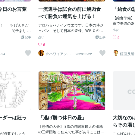
今日のお言葉
一流選手は試合の前に焼肉食
「給食の
べて勝負の運気を上げる！
【給食準備】
番で準備の為
！ ✨ げんきだ
アロハ☆ハナイノウエです。日本の侍ジ
台車に乗った
。 闇子より 闇
ャパン、そして日本の皆様、WＢＣの素
小説
動中に台車に
・闇子の闇は、病
晴らしい試合での優勝おめでとうござい
5
記事
占い
記事
った！ ｱﾜﾜﾜﾜ(
は、人の心の闇と病
ます！平日の朝でもお休みの日にした会
6
食全部台無し
す。
社もあるそうですね。結果が気になりな
が頭を下げて
がら働いても集中できないし、もし負け
☆ハワイアンス
鏡面反射
8/24
2023/03/22
他のクラスを
ピリチュル☆～
ルアート
てもリフレッシュできるのでナイスアイ
ハナイノウエ
（鈴木穣
って何とか給
デアだなと思いました。ハナは侍ジャパ
け貰う時台無
ンの皆様のお食事の風景をニュースで拝
1人で行かさ
見した時、勝利を呼ぶ素晴らしい素敵な
ら行ったけど
時間だなと思っていました。ネットのニ
れて本当に助
ュース等でかなり話題になっていたの
戻るとスープ
で、皆様もご存じかもしれません。今回
んな先に食べ
のWＢＣの開催までに選手の皆さんが焼
てきたスープ
肉店に何度か訪れたそうです。焼肉は元
最後に給食食
気が出そうなお料理ということはどなた
頃昼休みが終
もイメージできると思いますが、開幕す
をエレベータ
ーダーは狂っ
「逃げ勝つ休日の昼」
大切なの
る前にダルビッシュ有投手が企画したこ
とみんなゾロ
の焼肉で選手の皆さんの絆が深まったと
らその場
【恐怖の大会】 8歳の時関東最大の団地
の会が始まっ
どの選手もおっしゃっていました。焼肉
の三郷団地に 住んでた事がありここは中
食台無しにし
が必要でしょう
はスピリチュアルの世界ではおすすめし
こんばんは。暑い