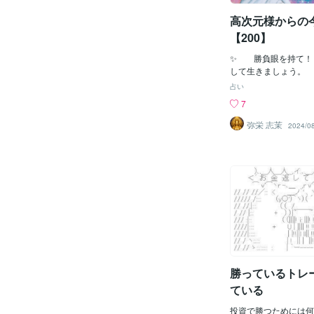
高次元様からの
【200】
✨ 勝負眼を持て！
して生きましょう
子の闇は、闇の闇・・
占い
みの病み・・・ 闇子
7
みを視ることができま
弥栄 志茉
2024/0
勝っているトレ
ている
投資で勝つためには何