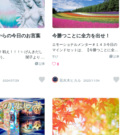
からの今日のお言葉
今勝つことに全力を出せ！
エモーショナルメンター＃１４３今日の
マインドセットは、 【今勝つことに全力
！戦え！！！✨ げんきだし
を出せ！】です。これは初心者のころに
ょう。 闇子より 闇
学び
記事
ありがちな考え方なんですが、 未来の事
の闇。。。闇子の闇は、病
8
記事
を考えて、 今はこれをしない方がいいと
。 闇子は、人の心の闇と病
か これを言ってしまったら ゆくゆく大変
ができます。
になりそうだな とか考えて 『今』の決断
茉
花水木ヒカル
2024/07/29
2023/11/04
や行動が 思い切ってできなくなる人がい
ます。 未来の事なんて誰も分からないし
そんなものを考えて安全策を取っていく
よりも 「今、いかに勝つか」を考えまし
ょう 結論、今を勝ち続ければ未来も勝ち
ます 具体的な例を出すと、 僕が最初に月
収100万円稼いだ時は 「成果出るまで一
生面倒みます」という １７万円のコンサ
ルをオファーして ６人が集まり100万円
稼ぎました。 この時に未来を心配してし