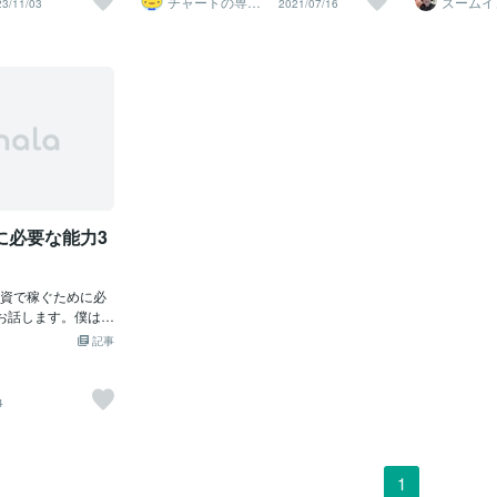
チャートの専門
ズームイ
23/11/03
2021/07/16
＝〓＝〓＝〓＝〓＝〓＝〓＝〓 【剛速
家 ☆ Nanaruri
くまちゃ
りがとう。今日も
トレの場合は、取引時間の間はほぼ相場
す。でもこれ
て、意思決定
ウンサー
球】 そして大会当日俺はグランドに行き
！これくらい狂っ
に張り付いていることが多いです。一分
す。そこをど
つの選択肢が
受付で番号札を貰いその列に並ぶと 大人
Kです。私はこのレ
一秒を争う戦いなので、気は抜けませ
営者の安易な
純ですが、選
も子供も女子も混り20人位いて きっとこ
ませんが、なるべ
ん。私は現在スイングトレードを行って
社の売り上げ
いますよね。
のチームでやるんだと思った しばらく待
けています。今ま
いるので、それよりも少しゆったりとし
ところへ行く
複数集まって
つと大会責任者が挨拶をし 列に付けられ
た方は、おそらく
ています。いや、だいぶゆったりとして
舎の魚たちは
分以外の全員
た番号のコートに行くと そこは50mX10
います。トレード
います。基本的に一日のうちで相場に向
孤独死をした
ても、その度
0m位の巨大コートで 1チームの陣地が50
ことは避けられま
かっているのは数分～１０分です。売買
えるんです。
す。個々人の
m四方あった ｱﾜﾜﾜﾜ(((
場する人や人生を
を行う時間だけ。値動きの監視は行いま
して早く箱を
数人における
減らしたい、とい
せん。なぜならそこで一喜一憂して判断
い入れる、移
は？では動画
す。
ミスする可能性があるからです。機械的
必要があると
に必要な能力3
な売買を行うため、あえて無駄に値動き
を割いていく
を追うことはしません。これは今まで嫌
す。これから
というほど痛い思いをした経験から導き
資で稼ぐために必
出した結論です。ではそれ以外の時間は
お話します。僕は投
何をしているのかというと、基本的にチ
要な能力が3つある
ャートの分析です。これは現在の値動き
記事
術（トレード手
を追う形ではなく、日足をじっくりと見
クリワード、期待
ながら翌日のエントリーポイントを探る
方、心構え）それ
作業です。メンタルの影響を極力排除
4
ていきましょう。
し、機械のような振る舞いをします。勝
） どんなことでも
つために必要なのは、心を捨てることで
かなければなりま
す。
ば、打つ・守る・
1
berであれば、動画