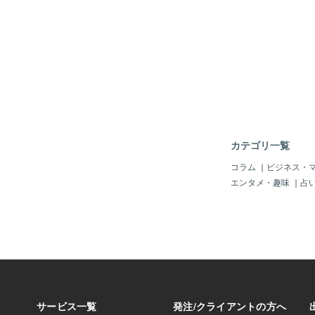
編集・話す・調べる。
ば、調べる・提案する
る。大工であれば、切
寿司職人であれば、握
見極める。どの道のプ
するために、技術を身
ています。日本で一番
言えば、イチロー選手
自分自身の技術を磨き
て、大リーグという大
ることが出来ました。
カテゴリ一覧
ば、勝てる手法を見つ
き続けなければなりま
コラム
｜
ビジネス・
（リスクリワード、期
エンタメ・趣味
｜
占
において、どのくらい
を設定するのか。また
何％で、得られる利益
か。これを把握してい
管理”と言っています
管理の方法を説明しま
して、損失（リスク）
ード）＋3%で取引を
率はだいたい70％な
いたい+1.8％です。