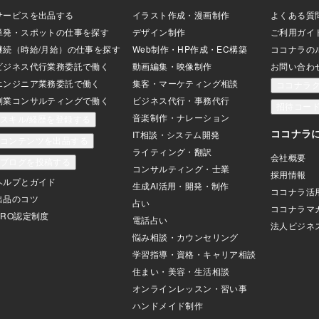
たとしても資金は0に
！！！とか、派手な
たという情報をネ