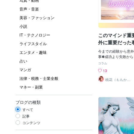
写真・動画
音声・音楽
美容・ファッション
小説
このマインド重
IT・テクノロジー
外に重要だった
ライフスタイル
今までの経験から意外
エンタメ・趣味
事✽成功より失敗か
占い
✽成功談より失敗談 ✽
コラム
則 ✽自分を置く環境の
マンガ
13
の健康の大切さ ✽自
法律・税務・士業全般
する ✽遠回りが実は
桃花（ももか）
♡強運パワー心
する時も✽不利を有
マネー・副業
のオアシス♡
切替 ✽相手のプラス
✽求める結果と 逆
点 ✽イライラに耐える
ブログの種類
気 ✽軽視はとても危険
すべて
悔は引きずる ✽付き
響力 ✽悩みの原因よ
記事
る弱さの原因 ✽依存
コンテンツ
り回される✽貴女の
魔法がかかります様に✨