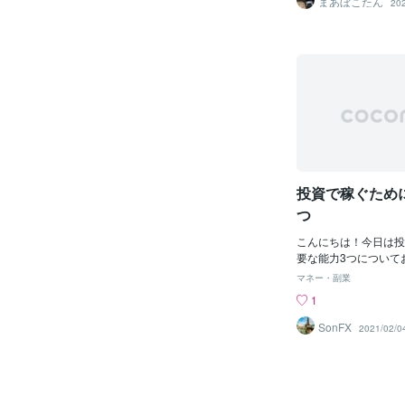
まあぼこたん
20
栄養になってくれてあ
元気だご飯が美味い！
ていれば、おそらくO
ベルまで達観してはい
くそう思うように心が
で投資で怖い思いをし
沢山いらっしゃると思
をする以上、損を出す
せんが、大失敗して退
狂わせる人を少しでも
うのが今の私の願いで
投資で稼ぐため
つ
こんにちは！今日は投
要な能力3つについて
資において、絶対に必
マネー・副業
と思っています。①技
1
法）②資金管理（リス
値）③メンタル（考え
SonFX
2021/02/0
ぞれについて詳細を見
①技術（トレード手法
成功するには技術を磨
せん。野球選手であれ
投げる・走る。Youtu