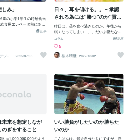
まう人なら 「いやぁ一生面倒見るとかし
んどいなぁ…」 とか 「自分がかなり大変
悲しみ」
日々、耳を傾ける。。～承認
になるなぁ」 とか思ってしまうわけで
される為には“勝つ”のか“貢献
 6歳の小学1年生の時給食当
す。 そしたら、 こんなオファーは一生で
する”のか
 給食用エレベータ前にある
きないんですが 僕は「とにかく、今勝
昨日は、昼を食べ過ぎたのか、午後から
 給食を取りに行き教室に移
て」のマインドなので 「いや今売り上げ
記事
眠くなってしまい、、、だいぶ寝たな
 足が引っ掛かり倒してしま
を最大化させるんだったら これくらい強
ぁ。。。まぁ、睡眠は大事ですから💦お
コラム
記事
((ﾟдﾟ; )))ﾜﾜﾜﾜｯ そのせいで給
気のオファーした方がいいでしょ」 とい
はようございます。はるつぐ（はるコー
5
にしてしまい 給食室で先生
う気持ちが勝つんですね。 もちろん不安
チ）です。昨日は、～嫁の話はなぜ聴け
再度貰えたが スープが無く
はゼロじゃないです。 日和そうになる時
ないのか？～というテーマで、自分が認
デジタ
桜木晴継
2025/07/06
2022/10/02
回り少しづつ おすそ分け貰
もあります。 その時に、やる決断ができ
製作所
めて欲しい（話を聴いて欲しい）相手に
）
食をそろえた でもおすそ分
るのは 『とにかく、今勝つ』 というマイ
は、自分が話を聴く（相手を認める）余
しにした俺が 責任取る形で
ンドがあるからです。 で、結果的に別に
裕がなくなってしまうのでは？という“仮
れ各クラスで 大恥かきなが
そこまで 大変じゃなかったです。 意外と
説”を述べました。やっぱりね。認められ
どのクラスも 快く分けてく
恐れている未来ってほぼ来ないな と思い
たいワケですよ人というのは。。。で、
かる しかし自分のクラスに
ました。 なので、このエモーショナルメ
今日は、『人は、どういう時に「認めら
以外 給食の準備が完了しみ
ンター見てる人も 今勝つことにまずは全
れた」と感じるのか？』について、書こ
てて 教室に到着すると持っ
力を出して欲しいと思います。 あなたは
うと思っています。自分独自の考察です
だけ 取りに来て俺は1人で
この話を聞いて どう思いましたか？
が、人に「認められた」と感じる時
べた その後給食食べ終わる
は、“勝つ” か “貢献する” か のどち
わり 急いで最後の俺が給食
らかだなぁと思うのです。自分がそう思
ーに 持って行き教室に戻る
は未来を想定しなが
いい勝負がしたいのか勝ちた
っているだけなので、単なる“仮説”で
ゾロ 教室に入って来て帰り
す。でも、どうでしょうね？読んでいる
しのぎをすること
いのか
た 俺は帰りの会で皆から給
方にも、ちょっと考えてもらいたい。
て 給食遅らせた事攻められ
×1,000,000,000のよう
（違う見解があるようでしたら、メッセ
こんばんは。最近自分なりにですが、勝