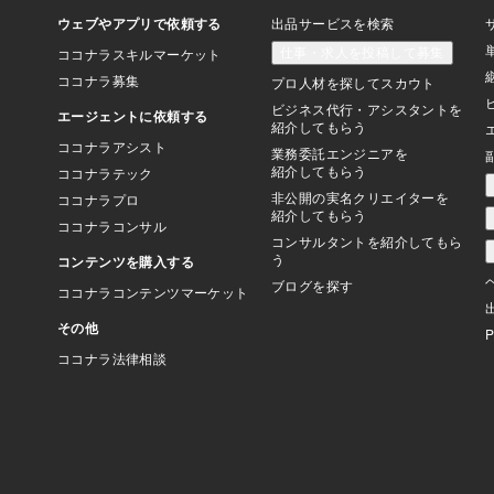
で、最悪100連敗し
なりません。1撃1億
トレードで利益を上げ
ッ