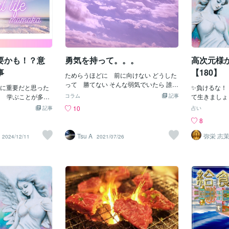
要かも！？意
勇気を持って。。。
高次元様
事
【180】
ためらうほどに 前に向けない どうした
って 勝てない そんな弱気でいたら 誰に
に重要だと思った
✨負けるな！
だって 勝てやしない 明日何かをする前
ら 学ぶことが多い
コラム
記事
て生きまし
に 今何かを しなければって 向かおう
人間関係は262法
子の闇は、闇
10
記事
占い
自分の力を 信じて 誰にだって 負けは
大事さ ✽精神・体
みの病み。。
8
しない 信念持って 苦しい時も耐えて 逃
分の弱い部分は自覚
みを視ること
げたくなった時も 挫けず 栄光を築くた
 目的地に早く到達
Tsu A
弥栄 志
2024/12/11
2021/07/26
め 頑張って 独り 苦しくても 続けて
利に変える 視点の
誰でも 独りだけど 誰でも 独りじゃな
を考え 与える余裕
い 周りを 感じてみれば いつも 誰か
の道も視野にする視
が 応援してる 強気を見せたとしても 自
力 ✽不安に勝つ勇
分の信念だけをもって みんなと 力 合
 ✽やらなかった後
わせれば もっと 強い自分がいる だか
合う人達・環境の影
ら 自分が 燃えなくちゃ 諦めるなん
り 悩んでしまって
て 弱気を捨てて さぁ 立ち向かおうよ
している側は 必ず振
自分の 信念を 強く持って みんなの為
人生に自分で作る
にも 栄光を 輝きを 今 ここへ
✨momoka