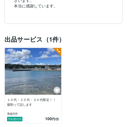
ざいます。　

本当に感謝しています。

出品サービス（1件）
１０代・２０代・３０代限定！！
腹割って話します
0
実績
件
100
円
/分
予約受付可