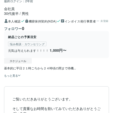
最終ログイン：
2年前
会社員
30代後半
男性
本人確認
機密保持契約(NDA)
インボイス発行事業者
未登録
0
フォロワー
納品ごとの予算目安
悩み相談・カウンセリング
1,000円〜
元気は与えられます！！！！
スケジュール
基本的に平日２１時ごろから２４時頃の間まで待機...
もっと見る
ご覧いただきありがとうございます。

そして貴重なお時間を割いてみていただきありがとうご