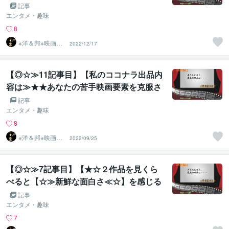
にパワーアップした映画紹介☆☆新サービ
記事
ス開始☆★】
エンタメ・趣味
8
※洋＆邦※映画10
2022/12/17
00作以上鑑賞済
のST
【◎☆≫11記事目】【私のココナラ出品内
容は≫★★あなたの苦手映画要素を克服さ
せたいねらい★★≪もあり☆☆】
記事
エンタメ・趣味
8
※洋＆邦※映画10
2022/09/25
00作以上鑑賞済
のST
【◎☆≫7記事目】【★☆２作品を見くら
べると【☆≫新鮮な面白さ≪☆】を感じる
映画～無料掲載ver～】
記事
エンタメ・趣味
7