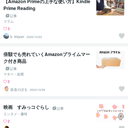
【Amazon Primeの上手な使い方】Kindle
Prime Reading
記事
コラム
3
b_tripper
2020/10/23
倍額でも売れていくAmazonプライムマー
ク付き商品
記事
マネー・副業
2
坂道のぼる
2024/10/29
映画 すみっコぐらし
記事
エンタメ・趣味
2