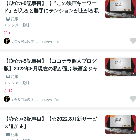
【◎☆≫9記事目】【『この映画キーワー
ド』が入ると勝手にテンションが上がる私
ｗ】
記事
エンタメ・趣味
13
※洋＆邦※映画10
2022/09/23
00作以上鑑賞済
のST
【◎☆≫5記事目】【ココナラ個人ブログ
版】2022年9月現在の私が選ぶ映画全ジャ
ンルオススメ第１位～無料掲載ver～
記事
エンタメ・趣味
12
※洋＆邦※映画10
2022/09/10
00作以上鑑賞済
のST
【◎☆≫3記事目】【☆2022.8月新サービ
ス追加★】
記事