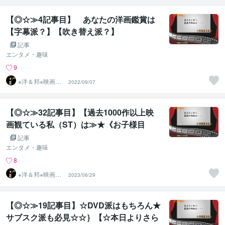
のST
【◎☆≫4記事目】 あなたの洋画鑑賞は
【字幕派？】【吹き替え派？】
記事
エンタメ・趣味
9
※洋＆邦※映画10
2022/09/07
00作以上鑑賞済
のST
【◎☆≫32記事目】【過去1000作以上映
画観ている私（ST）は≫★《お子様目
線》☆≪の映画もご紹介可能！！」～無料
記事
掲載ver～】
エンタメ・趣味
8
※洋＆邦※映画10
2023/06/29
00作以上鑑賞済
のST
【◎☆≫19記事目】☆DVD派はもちろん★
サブスク派も必見☆☆｝【☆本日よりさら