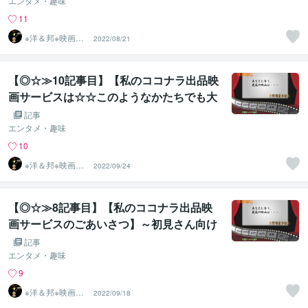
エンタメ・趣味
11
※洋＆邦※映画10
2022/08/21
00作以上鑑賞済
のST
【◎☆≫10記事目】【私のココナラ出品映
画サービスは☆☆このようなかたちでも大
歓迎☆☆】
記事
エンタメ・趣味
10
※洋＆邦※映画10
2022/09/24
00作以上鑑賞済
のST
【◎☆≫8記事目】【私のココナラ出品映
画サービスのごあいさつ】～初見さん向け
記事編～
記事
エンタメ・趣味
9
※洋＆邦※映画10
2022/09/18
00作以上鑑賞済