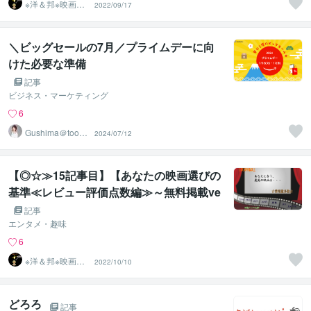
※洋＆邦※映画10
2022/09/17
00作以上鑑賞済
のST
＼ビッグセールの7月／プライムデーに向
けた必要な準備
記事
ビジネス・マーケティング
6
Gushima＠tool4
2024/07/12
seller
【◎☆≫15記事目】【あなたの映画選びの
基準≪レビュー評価点数編≫～無料掲載ve
r～】
記事
エンタメ・趣味
6
※洋＆邦※映画10
2022/10/10
00作以上鑑賞済
のST
どろろ
記事