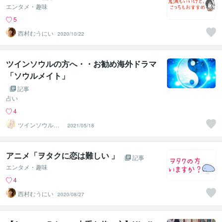
エンタメ・趣味
5
西村むうにい
2020/10/22
ツインソウルの方へ・・お勧め海外ドラマ
「ソウルメイト」
記事
占い
4
ツインソウル鑑
2021/05/18
定士
アニメ「ヲタクに恋は難しい 」
記事
エンタメ・趣味
4
西村むうにい
2020/08/27