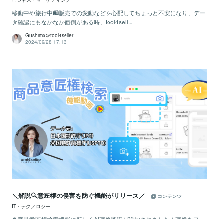
ビジネス・マーケティング
移動中や旅行中🛍️販売での変動などを心配してちょっと不安になり、デー
タ確認にもなかなか面倒がある時、tool4sell...
Gushima＠tool4seller
2024/09/28 17:13
＼解説🔍意匠権の侵害を防ぐ機能がリリース／
コンテンツ
IT・テクノロジー
🔶商品意匠権検索機能に新しくAI画像認識が追加されました！画像をアッ