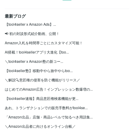
最新ブログ
【tool4seller x Amazon Ads】...
📢 初の対談形式紹介動画、公開！
Amazon入札を時間帯ごとにカスタマイズ可能！
AI搭載！tool4sellerアプリ大進化【too...
＼tool4seller x Amazon塾の新コー...
【tool4seller塾】移動中やら旅中やらtoo...
＼解説🔍意匠権の侵害を防ぐ機能がリリース／
はじめてのAmazon広告！インプレッション数爆増の...
【tool4seller速報】商品意匠権検索機能が更...
あれ、トランザクションでの販売手数料がtool4se...
「Amazon出品」店舗・商品レベルで知るべき用語集...
＼Amazon出品者に向けるオンライン台帳／