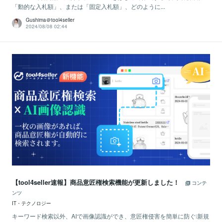
「動的な入札額」、または「固定入札額」、どのように...
Gushima＠tool4seller
2024/08/08 02:44
【tool4seller速報】商品意匠権検索機能が更新しました！
コンテ
ンツ
IT・テクノロジー
キーワード検索以外、AIで画像認識ができ、意匠権侵害を簡単に防ぐ❕新規