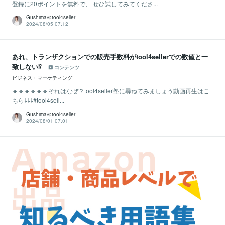
登録に20ポイントを無料で、 せひ試してみてくださ...
Gushima＠tool4seller
2024/08/05 07:12
あれ、トランザクションでの販売手数料がtool4sellerでの数値と一
致しない⁉
コンテンツ
ビジネス・マーケティング
🔸🔹🔸🔹🔸🔹それはなぜ？tool4seller塾に尋ねてみましょう動画再生はこ
ちら⇩⇩⇩#tool4sell...
Gushima＠tool4seller
2024/08/01 07:01