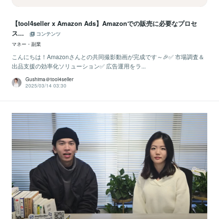
【tool4seller x Amazon Ads】Amazonでの販売に必要なプロセ
ス...
コンテンツ
マネー・副業
こんにちは！Amazonさんとの共同撮影動画が完成です～🎉✅ 市場調査＆
出品支援の効率化ソリューション✅ 広告運用をラ...
Gushima＠tool4seller
2025/03/14 03:30