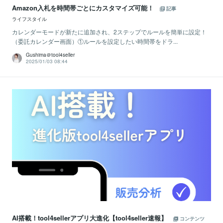
Amazon入札を時間帯ごとにカスタマイズ可能！
記事
ライフスタイル
カレンダーモードが新たに追加され、2ステップでルールを簡単に設定！
（委託カレンダー画面）①ルールを設定したい時間帯をドラ...
Gushima＠tool4seller
2025/01/03 08:44
AI搭載！tool4sellerアプリ大進化【tool4seller速報】
コンテンツ