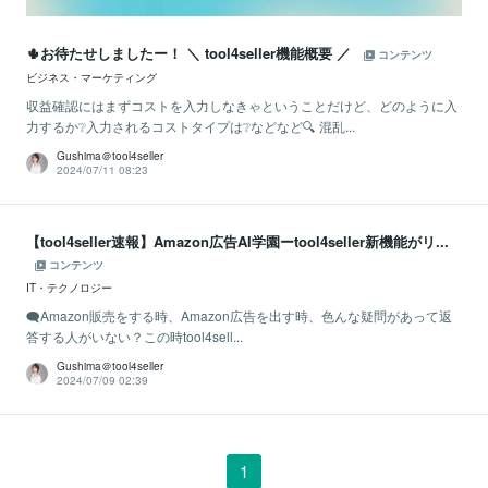
🌵お待たせしましたー！ ＼ tool4seller機能概要 ／
コンテンツ
ビジネス・マーケティング
収益確認にはまずコストを入力しなきゃということだけど、どのように入
力するか❔入力されるコストタイプは❔などなど🔍 混乱...
Gushima＠tool4seller
2024/07/11 08:23
【tool4seller速報】Amazon広告AI学園ーtool4seller新機能がリ...
コンテンツ
IT・テクノロジー
🗨️Amazon販売をする時、Amazon広告を出す時、色んな疑問があって返
答する人がいない？この時tool4sell...
Gushima＠tool4seller
2024/07/09 02:39
1