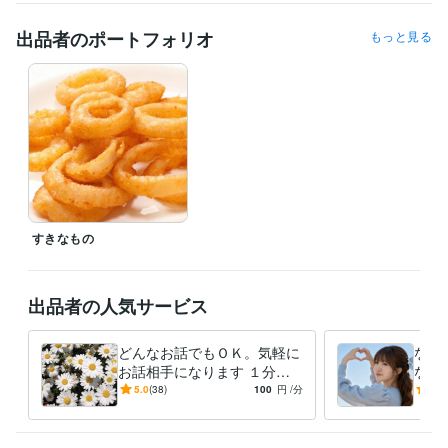
ペットシッター士
取得年 : 2017年
出品者のポートフォリオ
もっと見る
得意分野
悩み相談・カウンセリング
話し相手、相談相手、雑談、暇つぶし
に。
話し相手
元気になる方法
すきなもの
出品者の人気サービス
どんなお話でもＯＫ。気軽に
なん
お話相手になります １分〜
なり
お話ききます。悩み、怒り、
今日
5.0
(38)
100
円
/分
5.0
いろんな気持ちを発散しよ
う。