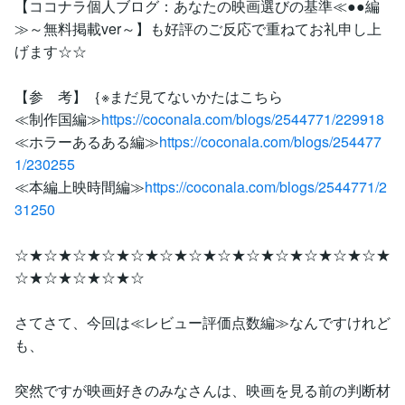
【ココナラ個人ブログ：あなたの映画選びの基準≪●●編
≫～無料掲載ver～】も好評のご反応で重ねてお礼申し上
げます☆☆
【参 考】｛※まだ見てないかたはこちら
≪制作国編≫
https://coconala.com/blogs/2544771/229918
≪ホラーあるある編≫
https://coconala.com/blogs/254477
1/230255
≪本編上映時間編≫
https://coconala.com/blogs/2544771/2
31250
☆★☆★☆★☆★☆★☆★☆★☆★☆★☆★☆★☆★☆★
☆★☆★☆★☆★☆
さてさて、今回は≪レビュー評価点数編≫なんですけれど
も、
突然ですが映画好きのみなさんは、映画を見る前の判断材