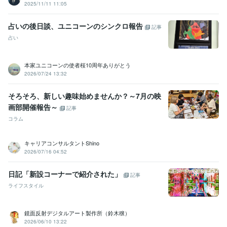
2025/11/11 11:05
※具体的な日時・その他内容は、事前打ち合わせにて☆

占いの後日談、ユニコーンのシンクロ報告
記事
（＝※この時点では３０日カウントはされないのでご安心を☆☆
占い
得意分野
住まい・美容・生活相談
あなたに合う映画紹介
映画
洋画
邦画
おうち時間
ステイホーム
ストレス
悩み
本家ユニコーンの使者桜10周年ありがとう
お気に入り
フォロー
おすすめ
2026/07/24 13:32
そろそろ、新しい趣味始めませんか？～7月の映
画部開催報告～
記事
コラム
キャリアコンサルタントShino
2026/07/16 04:52
日記「新設コーナーで紹介された」
記事
ライフスタイル
鏡面反射デジタルアート製作所（鈴木穣）
2026/06/10 13:22