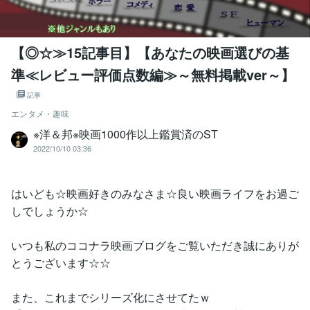
【◎☆≫15記事目】【あなたの映画選びの基
準≪レビュー評価点数編≫～無料掲載ver～】
記事
エンタメ・趣味
※洋＆邦※映画1000作以上鑑賞済のST
2022/10/10 03:36
はいども☆映画好きのみなさま☆良い映画ライフをお過ご
しでしょうか☆
いつも私のココナラ映画ブログをご覧いただき誠にありが
とうございます☆☆
また、これまでシリーズ化にさせてたｗ