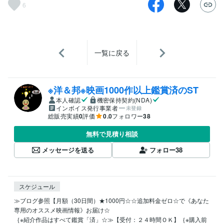
6
一覧に戻る
※洋＆邦※映画1000作以上鑑賞済のST
本人確認
機密保持契約(NDA)
インボイス発行事業者
未登録
総販売実績
0
評価
0.0
フォロワー
38
無料で見積り相談
メッセージを送る
フォロー
38
スケジュール
≫ブログ参照【月額（30日間）★1000円☆☆追加料金ゼロ☆で《あなた
専用のオススメ映画情報》お届け☆

｛※紹介作品はすべて鑑賞「済」☆≫【受付：２４時間ＯＫ】｛※購入前