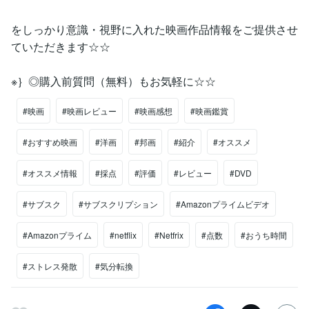
をしっかり意識・視野に入れた映画作品情報をご提供させ
ていただきます☆☆
※｝◎購入前質問（無料）もお気軽に☆☆
#映画
#映画レビュー
#映画感想
#映画鑑賞
#おすすめ映画
#洋画
#邦画
#紹介
#オススメ
#オススメ情報
#採点
#評価
#レビュー
#DVD
#サブスク
#サブスクリプション
#Amazonプライムビデオ
#Amazonプライム
#netflix
#Netfrix
#点数
#おうち時間
#ストレス発散
#気分転換