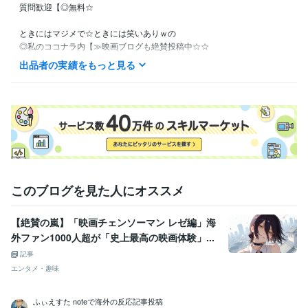
質問歓迎【◎無料☆

ときにはマジメで☆ときには笑いありｗの

◎私のココナラ内【≫映画ブログも絶賛投稿中☆☆

出品者の実績をもっと見る
｛◆無料ブログ《166》記事＋◆有料ブログ《7》記事の

☆≫☆【☆現在合計１７３☆記事☆】☆≪☆

（《参考》◎☆100☆記事目達成日時【☆☆2024年5月7日12時54分☆
☆】）

《注》：手間がかかったブログ内容は◎※有料（＝【※ココナラコンテン
ツマーケットにて】）

このブログを見た人にオススメ
｛★それでも無料or有料問わず☆いろいろな私の映画ブログ☆から

【正式出品購入】に向けた検討材料にお使いください☆☆

【絶賛の嵐】「映画チェンソーマン レゼ編」海
外ファン1000人超が「史上最高の映画体験」...
以上☆

【≫来る者拒まず去る者追わず≪】で、

記事
フォロワー多くするよりも【≫量より《☆質》派≪】で、

エンタメ・趣味
サービスご購入後は、一日※三度のコメントやり取り

（＝※購入者様のメッセージを私出品者が確認できる回数）を【☆３０日
ふぃえすた noteで海外の反応記事投稿
間継続☆】
