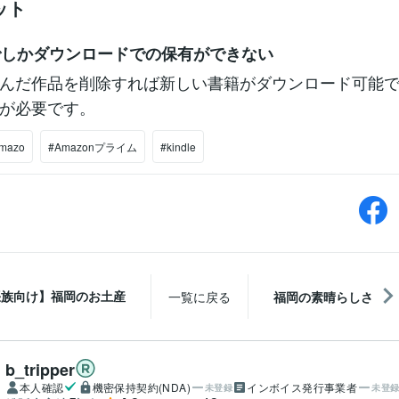
ット
でしかダウンロードでの保有ができない
んだ作品を削除すれば新しい書籍がダウンロード可能で
が必要です。
mazo
#Amazonプライム
#kindle
張族向け】福岡のお土産
一覧に戻る
福岡の素晴らしさ
b_tripper
本人確認
機密保持契約(NDA)
インボイス発行事業者
未登録
未登