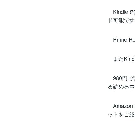
Kindle
ド可能です。(
Prime 
またKin
980円で
る読める本
Amazon
ットをご紹