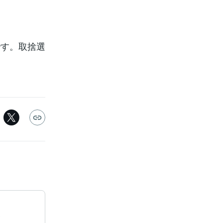
す。取捨選
録