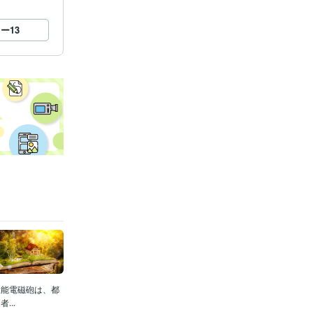
ロー
13
性能電磁砲は、都
..