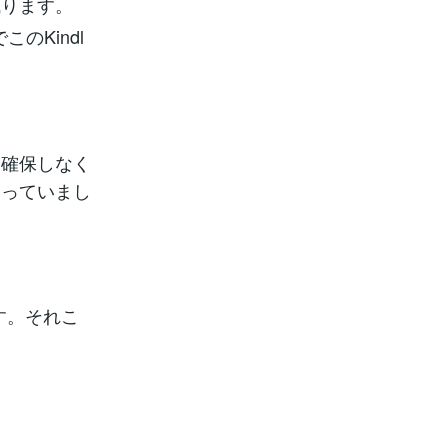
減ります。
のKindl
確保しなく
売っていまし
す。それこ