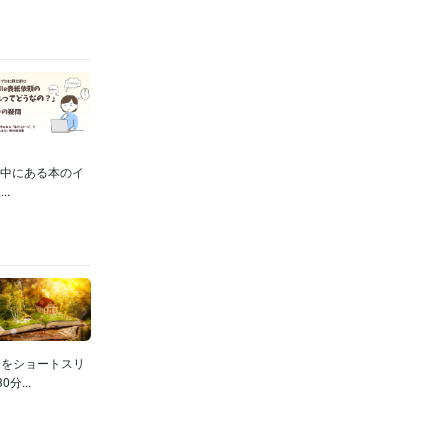
の中にある本のイ
.
分をショートスリ
...