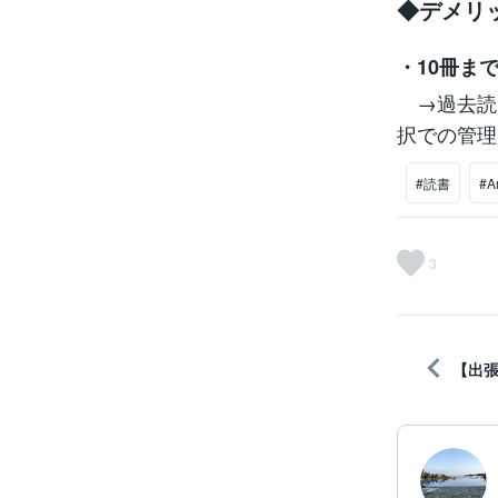
◆デメリ
・10冊ま
→過去読
択での管理
#読書
#A
3
【出