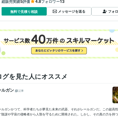
5
4.8
13
総販売実績
評価
フォロワー
メッセージを送る
フォ
無料で見積り相談
ログを見た人にオススメ
ールガン
記事
器レールガンかつて、科学者たちが夢見た未来の武器、それがレールガンだ。この超高
す陰謀や宇宙の侵略者から人類を守るために開発された。しかし、その真の力を持つ者.