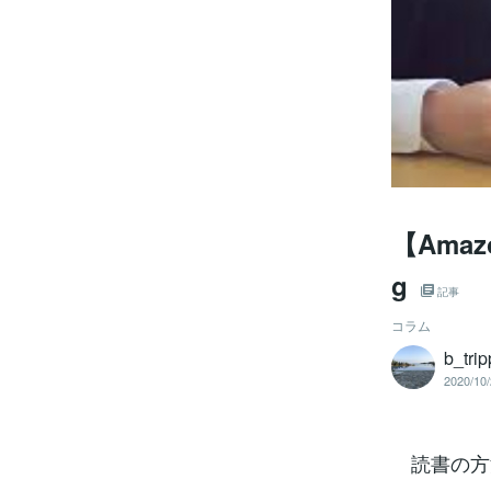
【Amaz
g
記事
コラム
b_trip
2020/10/
読書の方