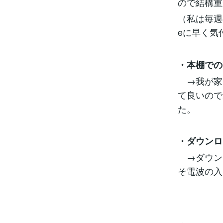
ので結構重
（私は毎週
eに早く気
・本棚での
→我が家
て良いので
た。
・ダウンロ
→ダウンロ
そ電波の入