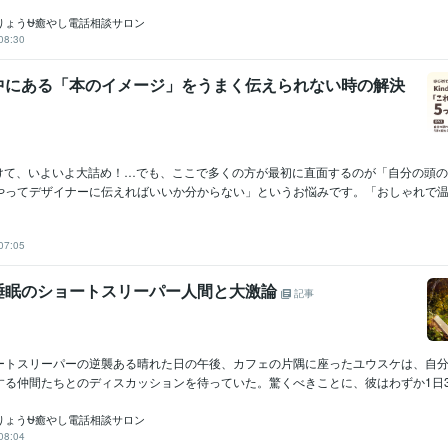
りょう⛎癒やし電話相談サロン
08:30
中にある「本のイメージ」をうまく伝えられない時の解決
に向けて、いよいよ大詰め！…でも、ここで多くの方が最初に直面するのが「自分の頭
やってデザイナーに伝えればいいか分からない」というお悩みです。「おしゃれで温..
07:05
睡眠のショートスリーパー人間と大激論
記事
ートスリーパーの逆襲ある晴れた日の午後、カフェの片隅に座ったユウスケは、自
る仲間たちとのディスカッションを待っていた。驚くべきことに、彼はわずか1日30分
りょう⛎癒やし電話相談サロン
08:04