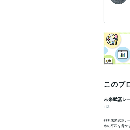
このブ
未来武器レ
小説
### 未来武
市の平和を脅か