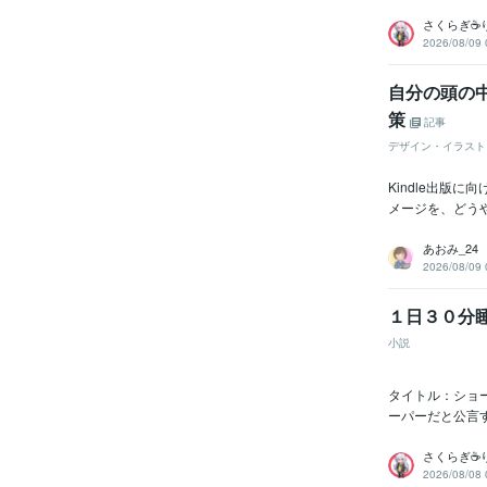
さくらぎ☕
2026/08/09 
自分の頭の
策
記事
デザイン・イラスト
Kindle出版
メージを、どう
あおみ_24
2026/08/09 
１日３０分
小説
タイトル：ショ
ーパーだと公言す
さくらぎ☕
2026/08/08 