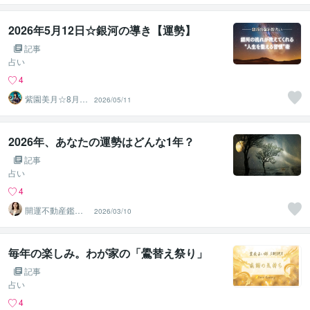
鑑定師
2026年5月12日☆銀河の導き【運勢】
記事
占い
4
紫園美月☆8月3
2026/05/11
1日迄夏休み企画
親子♡
2026年、あなたの運勢はどんな1年？
記事
占い
4
開運不動産鑑定
2026/03/10
士 Ayaka
毎年の楽しみ。わが家の「鷽替え祭り」
記事
占い
4