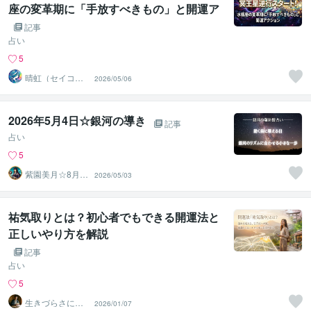
座の変革期に「手放すべきもの」と開運ア
クション
記事
占い
5
晴虹（セイコ
2026/05/06
ー） 転換期専門
鑑定師
2026年5月4日☆銀河の導き
記事
占い
5
紫園美月☆8月3
2026/05/03
1日迄夏休み企画
親子♡
祐気取りとは？初心者でもできる開運法と
正しいやり方を解説
記事
占い
5
生きづらさに寄
2026/01/07
り添う九星気学