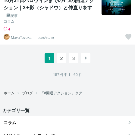
10月31日ハロウィンまでの4つの開運アク
ション｜3✦影（シャドウ）と仲直りをす
る
記事
コラム
4
MayaToyoka
2025/10/19
1
2
3
157
件中
1 - 60
件
ホーム
ブログ
「#開運アクション」タグ
カテゴリ一覧
コラム