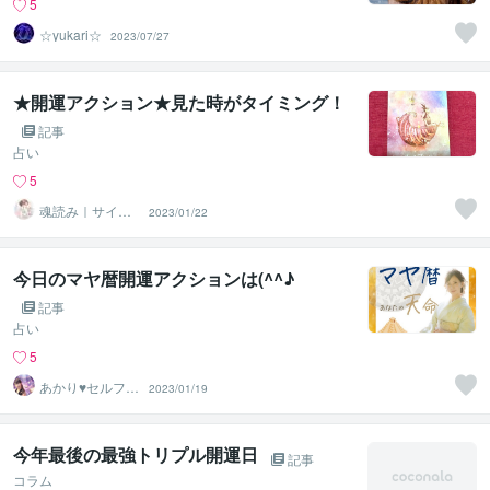
5
☆yukari☆
2023/07/27
★開運アクション★見た時がタイミング！
記事
占い
5
魂読み｜サイキ
2023/01/22
ック占術家 緋
井彩友
今日のマヤ暦開運アクションは(^^♪
記事
占い
5
あかり♥セルフラ
2023/01/19
ブ 自分を愛す
るサポート
今年最後の最強トリプル開運日
記事
コラム