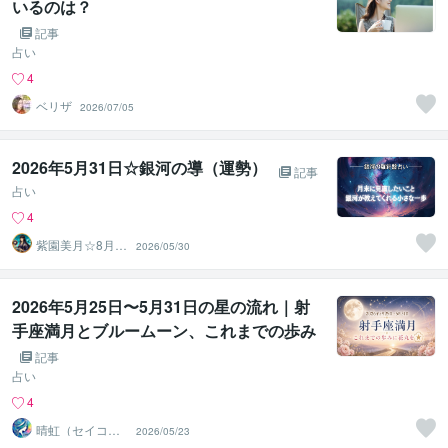
いるのは？
記事
占い
4
ベリザ
2026/07/05
2026年5月31日☆銀河の導（運勢）
記事
占い
4
紫園美月☆8月3
2026/05/30
1日迄夏休み企画
親子♡
2026年5月25日〜5月31日の星の流れ｜射
手座満月とブルームーン、これまでの歩み
に花丸を
記事
占い
4
晴虹（セイコ
2026/05/23
ー） 転換期専門