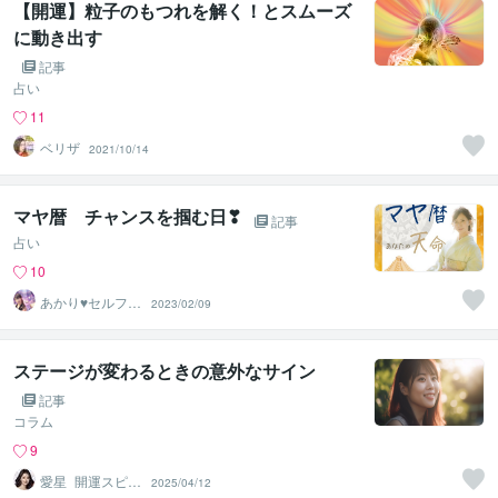
【開運】粒子のもつれを解く！とスムーズ
に動き出す
記事
占い
11
ベリザ
2021/10/14
マヤ暦 チャンスを掴む日❣
記事
占い
10
あかり♥セルフラ
2023/02/09
ブ 自分を愛す
るサポート
ステージが変わるときの意外なサイン
記事
コラム
9
愛星_開運スピリ
2025/04/12
チュアルヒーラ