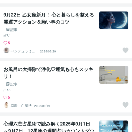
鑑定士
9月22日 乙女座新月！ 心と暮らしを整える
開運アクション＆願い事のコツ
記事
占い
5
ペンデュラミス
2025/09/20
ト・ローレン
お風呂の大掃除で浄化♡運気も心もスッキ
リ！
記事
占い
5
恋歌 白魔法
2025/09/19
心理六芒占星術で読み解く2025年9月1日
～9月7日、12星座の週間占いカウントダウ