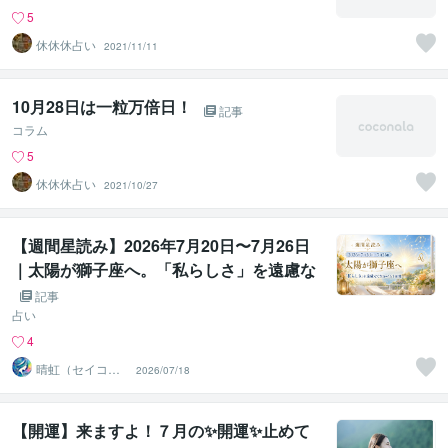
5
休休休占い
2021/11/11
10月28日は一粒万倍日！
記事
コラム
5
休休休占い
2021/10/27
【週間星読み】2026年7月20日〜7月26日
｜太陽が獅子座へ。「私らしさ」を遠慮な
く輝かせる1週間
記事
占い
4
晴虹（セイコ
2026/07/18
ー） 転換期専門
鑑定師
【開運】来ますよ！７月の✨開運✨止めて