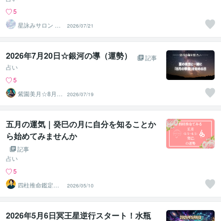
5
星詠みサロン Lu
2026/07/21
mine（ルミネ）
2026年7月20日☆銀河の導（運勢）
記事
占い
5
紫園美月☆8月3
2026/07/19
1日迄夏休み企画
親子♡
五月の運気｜癸巳の月に自分を知ることか
ら始めてみませんか
記事
占い
5
四柱推命鑑定
2026/05/10
師 智美
2026年5月6日冥王星逆行スタート！水瓶