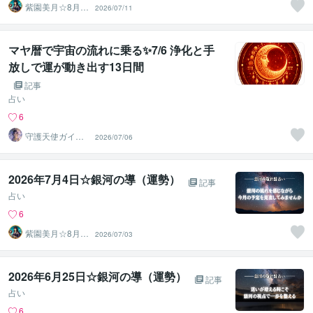
紫園美月☆8月3
2026/07/11
1日迄夏休み企画
親子♡
マヤ暦で宇宙の流れに乗る✨7/6 浄化と手
放しで運が動き出す13日間
記事
占い
6
守護天使ガイ
2026/07/06
ド・メッセンジ
ャー✨結実
2026年7月4日☆銀河の導（運勢）
記事
占い
6
紫園美月☆8月3
2026/07/03
1日迄夏休み企画
親子♡
2026年6月25日☆銀河の導（運勢）
記事
占い
6