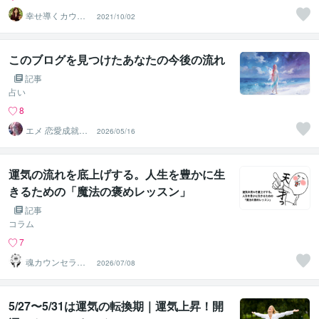
幸せ導くカウン
2021/10/02
セラー あおい
あや
このブログを見つけたあなたの今後の流れ
記事
占い
8
エメ 恋愛成就ナ
2026/05/16
ビゲーター
運気の流れを底上げする。人生を豊かに生
きるための「魔法の褒めレッスン」
記事
コラム
7
魂カウンセラー
2026/07/08
✨ あきほ（aki
ho）
5/27〜5/31は運気の転換期｜運気上昇！開