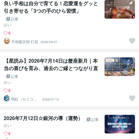
良い手相は自分で育てる！恋愛運をグッと
引き寄せる「3つの手のひら習慣」
記事
占い
6
手相鑑定師 灯凪
2026/08/07
【星読み】2026年7月14日は蟹座新月｜本
当の喜びを育み、過去のご縁とつながり直
す特別な夜
記事
占い
6
晴虹（セイコ
2026/07/13
ー） 転換期専門
鑑定師
2026年7月12日☆銀河の導（運勢）
記事
占い
6