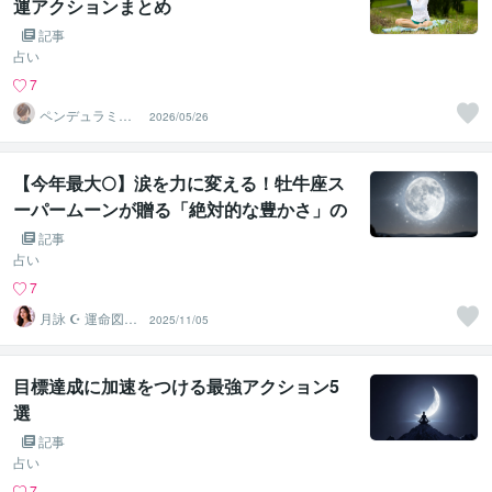
運アクションまとめ
記事
占い
7
ペンデュラミス
2026/05/26
ト・ローレン
【今年最大🌕】涙を力に変える！牡牛座ス
ーパームーンが贈る「絶対的な豊かさ」の
掴み方
記事
占い
7
月詠 ☪︎ 運命図書
2025/11/05
館の司書
目標達成に加速をつける最強アクション5
選
記事
占い
7