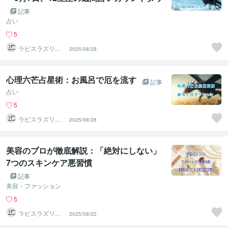
ン
記事
占い
5
ラピスラズリク
2025/08/28
リエイト
心理六芒占星術：お風呂で厄を流す
記事
占い
5
ラピスラズリク
2025/08/28
リエイト
美容のプロが徹底解説：「絶対にしない」
7つのスキンケア悪習慣
記事
美容・ファッション
5
ラピスラズリク
2025/08/22
リエイト