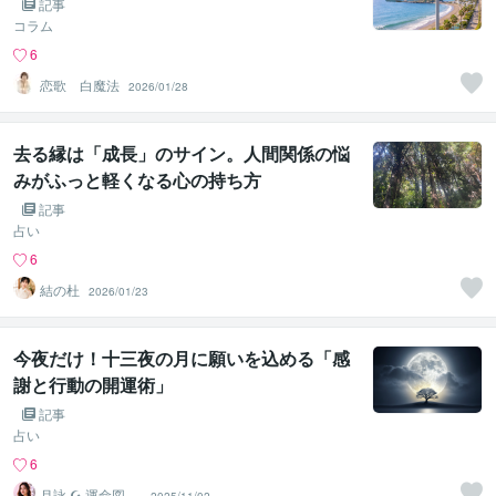
記事
コラム
6
恋歌 白魔法
2026/01/28
去る縁は「成長」のサイン。人間関係の悩
みがふっと軽くなる心の持ち方
記事
占い
6
結の杜
2026/01/23
今夜だけ！十三夜の月に願いを込める「感
謝と行動の開運術」
記事
占い
6
月詠 ☪︎ 運命図書