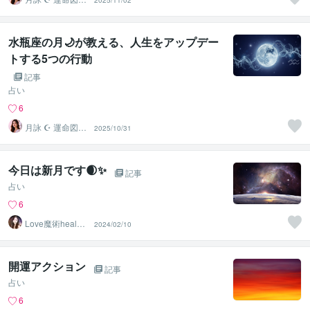
2025/11/02
館の司書
水瓶座の月🌙が教える、人生をアップデー
トする5つの行動
記事
占い
6
月詠 ☪︎ 運命図書
2025/10/31
館の司書
今日は新月です🌒✨
記事
占い
6
Love魔術healer
2024/02/10
❤︎ソフィア
開運アクション
記事
占い
6