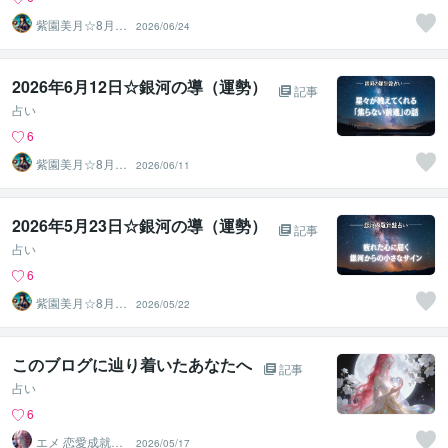
紫園美月☆8月3
2026/06/24
1日迄夏休み企画
親子♡
2026年6月12日☆銀河の導（運勢）
記事
占い
6
紫園美月☆8月3
2026/06/11
1日迄夏休み企画
親子♡
2026年5月23日☆銀河の導（運勢）
記事
占い
6
紫園美月☆8月3
2026/05/22
1日迄夏休み企画
親子♡
このブログに辿り着いたあなたへ
記事
占い
6
エメ 恋愛成就ナ
2026/05/17