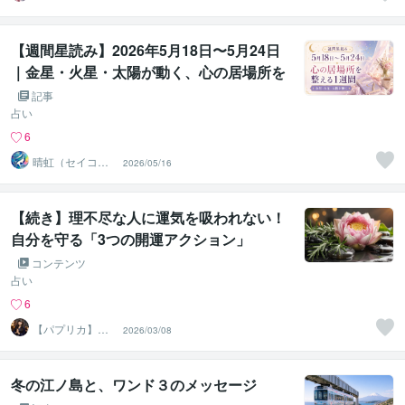
ビゲーター
【週間星読み】2026年5月18日〜5月24日
｜金星・火星・太陽が動く、心の居場所を
整える1週間
記事
占い
6
晴虹（セイコ
2026/05/16
ー） 転換期専門
鑑定師
【続き】理不尽な人に運気を吸われない！
自分を守る「3つの開運アクション」
コンテンツ
占い
6
【パプリカ】東
2026/03/08
洋×西洋で導く鑑
定士
冬の江ノ島と、ワンド３のメッセージ