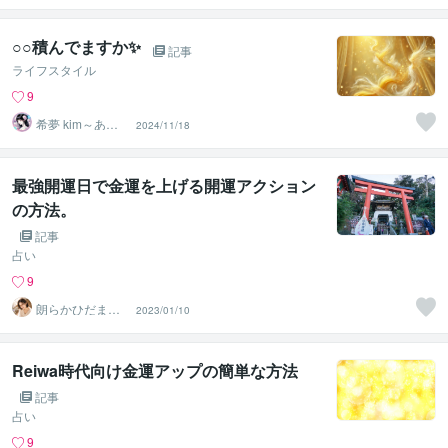
ー
○○積んでますか✨
記事
ライフスタイル
9
希夢 kim～あな
2024/11/18
たに寄り添う癒
し人～
最強開運日で金運を上げる開運アクション
の方法。
記事
占い
9
朗らかひだまり
2023/01/10
占い屋さん 沙也
加
Reiwa時代向け金運アップの簡単な方法
記事
占い
9