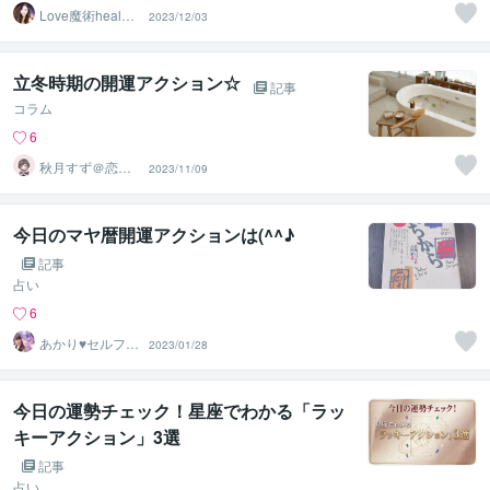
Love魔術healer
2023/12/03
❤︎ソフィア
立冬時期の開運アクション☆
記事
コラム
6
秋月すず＠恋心
2023/11/09
を調えるコンシ
ェルジュ
今日のマヤ暦開運アクションは(^^♪
記事
占い
6
あかり♥セルフラ
2023/01/28
ブ 自分を愛す
るサポート
今日の運勢チェック！星座でわかる「ラッ
キーアクション」3選
記事
占い