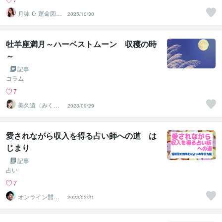
月詠 ☪︎ 運命図書
2025/10/30
館の司書
牡羊座満月～ハーベストムーン 収穫の時
～
記事
コラム
7
美久遠（みくお
2023/09/29
ん）
愛されながら収入を得る占い師への道 は
じまり
記事
占い
7
オンライン開運
2022/02/21
ビジネスアドバ
イザー＠志念