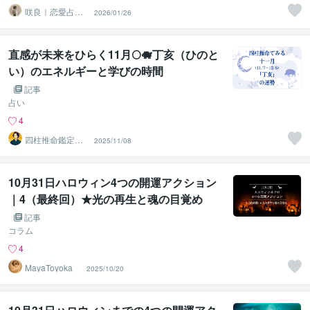
咲良｜恋愛占い
2026/01/26
心導師
直感が未来をひらく11月🌕🐗丁亥（ひのと
い）のエネルギーと学びの時間
記事
占い
4
四柱推命鑑定
2025/11/08
師 智美
10月31日ハロウィン4つの開運アクション
｜4（最終回）★光の再生と魂の目覚め
記事
コラム
4
MayaToyoka
2025/10/20