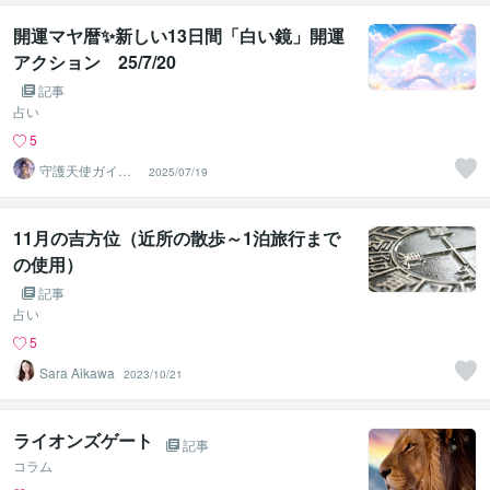
開運マヤ暦✨新しい13日間「白い鏡」開運
アクション 25/7/20
記事
占い
5
守護天使ガイ
2025/07/19
ド・メッセンジ
ャー✨結実
11月の吉方位（近所の散歩～1泊旅行まで
の使用）
記事
占い
5
Sara Aikawa
2023/10/21
ライオンズゲート
記事
コラム