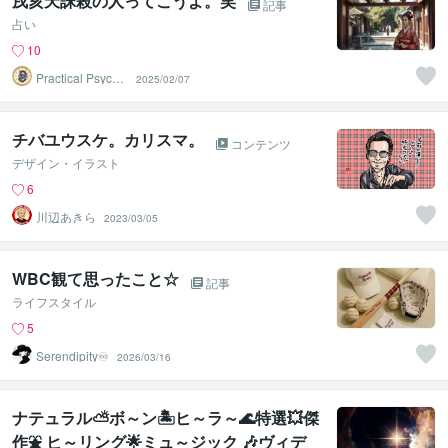
戌亥天誅殺の人ってこうよ。笑
記事
占い
10
Practical Psycho
2025/02/07
logy
チバユウスケ。カリスマ。
コンテンツ
デザイン・イラスト
6
川辺あきら
2023/03/05
WBC観て思ったこと☆
記事
ライフスタイル
5
Serendipity♾️
2026/03/16
ナテュラル⛅ボ～ン🏝️ヒ～ラ～🌊特選💥傑
作⛲ ヒ～リング🌟ミュ～ジック 🎶ヴィデ