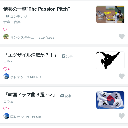
情熱の一球"The Passion Pitch"
コンテンツ
音声・音楽
4
サンクス先生の
2024/12/25
ファッションビ
ジネスの授業
「エグザイル消滅か？！」
記事
コラム
4
李レオン
2024/01/12
「韓国ドラマ曲３選～♪」
記事
コラム
4
李レオン
2024/01/05