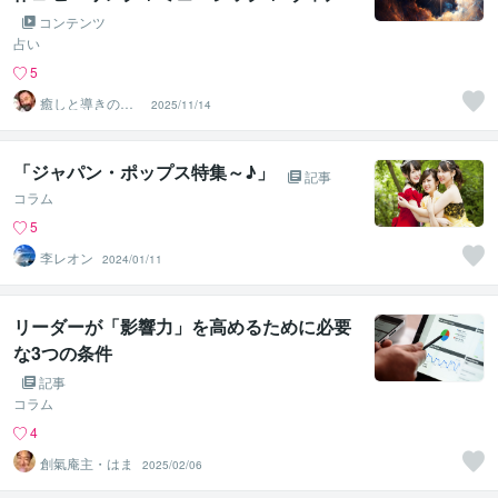
オ
コンテンツ
占い
5
癒しと導きのリ
2025/11/14
シ✨チャンネル
「ジャパン・ポップス特集～♪」
記事
コラム
5
李レオン
2024/01/11
リーダーが「影響力」を高めるために必要
な3つの条件
記事
コラム
4
創氣庵主・はま
2025/02/06