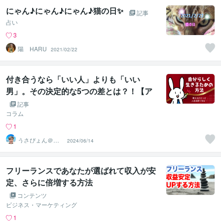
にゃん♪にゃん♪にゃん♪猫の日✨
記事
占い
3
陽 HARU
2021/02/22
付き合うなら「いい人」よりも「いい
男」。その決定的な5つの差とは？！【ア
ラフィフ心理カウンセラー「うさぴょん」
記事
のココナラ電話相談
コラム
1
うさぴょん＠癒
2024/06/14
し系アラフィフ
心寄り添い人
フリーランスであなたが選ばれて収入が安
定、さらに倍増する方法
コンテンツ
ビジネス・マーケティング
1