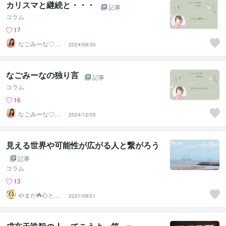
カリスマと継続と・・・
記事
コラム
17
なごみーな♡癒
2024/08/30
し系心のサポー
ター
なごみーなの独り言
記事
コラム
16
なごみーな♡癒
2024/12/05
し系心のサポー
ター
見える世界や可能性が広がる人と繋がろう
記事
コラム
13
やまだ☘️心と頭
2021/09/01
がスッキリ整う
サロン