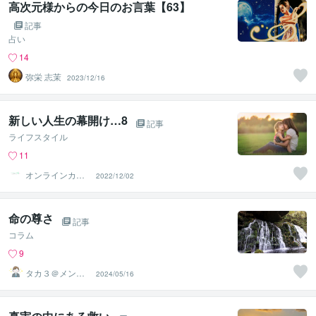
高次元様からの今日のお言葉【63】
記事
占い
14
弥栄 志茉
2023/12/16
新しい人生の幕開け…8
記事
ライフスタイル
11
オンラインカウ
2022/12/02
ンセリング ヒカ
リ
命の尊さ
記事
コラム
9
タカ３＠メンタ
2024/05/16
ルコーチ