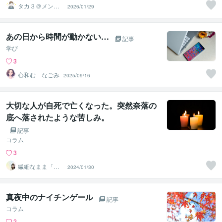
タカ３＠メンタ
2026/01/29
ルコーチ
あの日から時間が動かない…
記事
学び
3
心和む なごみ
2025/09/16
大切な人が自死で亡くなった。突然奈落の
底へ落されたような苦しみ。
記事
コラム
3
繊細なまま「や
2024/01/30
りたい」を叶え
る伴走者はる
真夜中のナイチンゲール
記事
コラム
2