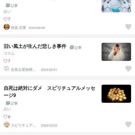
記事
占い
7
弥栄 志茉
2024/03/06
旧い風土が生んだ悲しき事件
記事
コラム
7
吉良占星術研究
2024/02/21
所
自死は絶対にダメ スピリチュアルメッセ
ージ9
記事
占い
6
スピリチュアル
2023/03/02
カウンセラー
神山 純