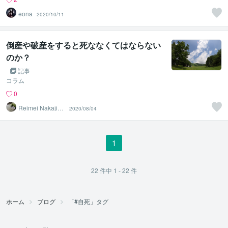
eona
2020/10/11
倒産や破産をすると死ななくてはならない
のか？
記事
コラム
0
Reimei Nakajim
2020/08/04
a
1
22
件中
1 - 22
件
ホーム
ブログ
「#自死」タグ