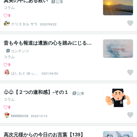
真実の中にある救い
記事
コラム
9
クリスタル サラ
2022/09/22
昔も今も報道は遺族の心を踏みにじる…
コンテンツ
コラム
9
はしもと ゆっこ
2021/04/30
♡救急こころの
相談室
♧♧【２つの違和感】-その１
記事
コラム
8
kkkkktorok
2023/12/10
高次元様からの今日のお言葉【139】