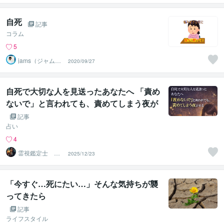
相談室
自死
記事
コラム
5
jams（ジャム
2020/09/27
ズ）心理カウン
セラー
自死で大切な人を見送ったあなたへ 「責め
ないで」と言われても、責めてしまう夜が
ある
記事
占い
4
霊視鑑定士 昴
2025/12/23
流（すばる）※ブ
ログ更新中
「今すぐ…死にたい…」そんな気持ちが襲
ってきたら
記事
ライフスタイル