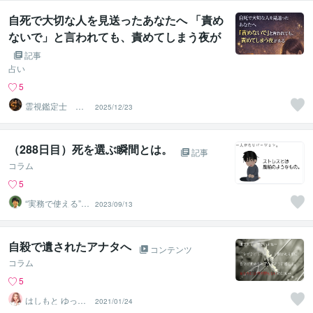
自死で大切な人を見送ったあなたへ 「責め
ないで」と言われても、責めてしまう夜が
ある
記事
占い
5
霊視鑑定士 昴
2025/12/23
流PRO ※ブログ
更新中
（288日目）死を選ぶ瞬間とは。
記事
コラム
5
“実務で使える”改
2023/09/13
善パートナー／
かめきち
自殺で遺されたアナタへ
コンテンツ
コラム
5
はしもと ゆっこ
2021/01/24
♡救急こころの