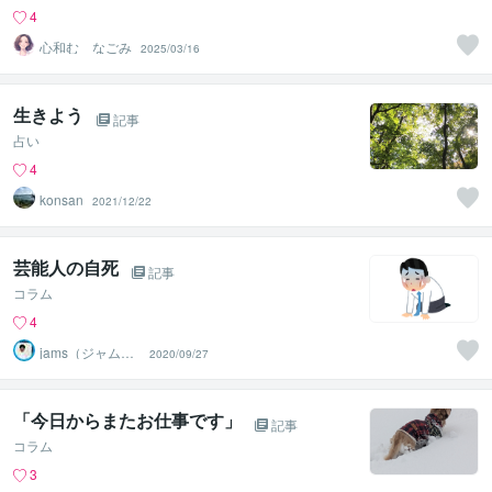
4
心和む なごみ
2025/03/16
生きよう
記事
占い
4
konsan
2021/12/22
芸能人の自死
記事
コラム
4
jams（ジャム
2020/09/27
ズ）心理カウン
セラー
「今日からまたお仕事です」
記事
コラム
3