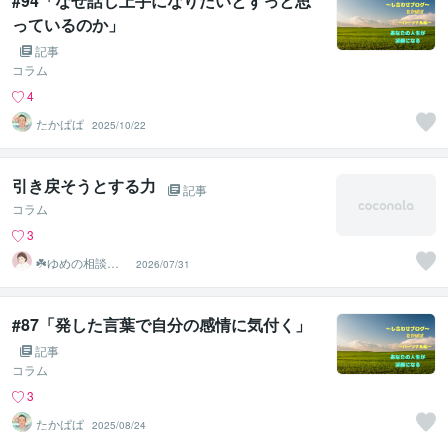
#94「なぜ話し上手になりたいとずっと思
っているのか」
記事
コラム
4
たかぱぱ
2025/10/22
引き戻そうとする力
記事
コラム
3
☘️ゆめの相談室
2026/07/31
☘️
#87「発した言葉で自分の感情に気付く」
記事
コラム
3
たかぱぱ
2025/08/24