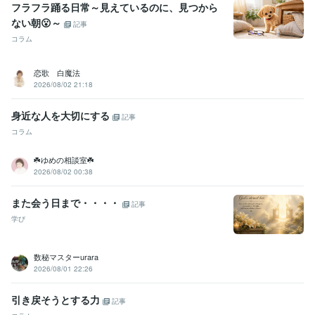
語学力
フラフラ踊る日常～見えているのに、見つから
英語
日常会話レベル
ない朝😮～
記事
コラム
恋歌 白魔法
2026/08/02 21:18
身近な人を大切にする
記事
コラム
☘️ゆめの相談室☘️
2026/08/02 00:38
また会う日まで・・・・
記事
学び
数秘マスターurara
2026/08/01 22:26
引き戻そうとする力
記事