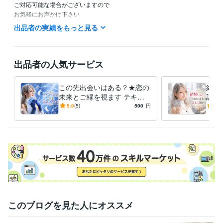
ご対応可能な場合がございますので

お気軽にお声かけ下さい

出品者の実績をもっと見る
離席中のとき→ 商品ページの

「出品者に質問」から

「可能な時間ありますか？」

「待機は何時からですか？」とお気軽に

出品者の人気サービス
メッセージ下さいね(^^)v

この先出会いはある？★恋の
結婚
ご理解いただけますと嬉しいです

未来とご縁を視ます テキス
詳し
ト鑑定・理想のお相手、恋愛
て心
5.0
(5)
500
円
5.0
[秘密厳守] 安心してお話下さいね

のチャンスをお伝えします
ます
霊感タロット⭐︎エアリーズ

受賞歴
プラチナ獲得から現在まで維持
資格・検定
このブログを見た人にオススメ
産業カウンセラー
取得年 : 2022年