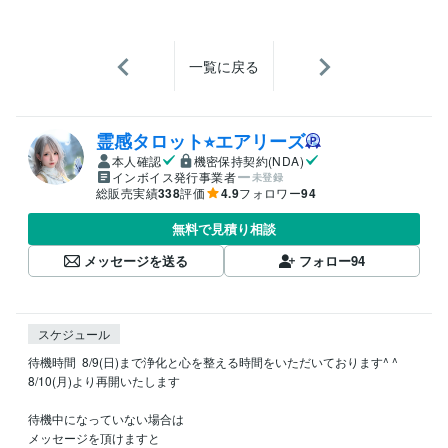
一覧に戻る
霊感タロット⭐︎エアリーズ
本人確認
機密保持契約(NDA)
インボイス発行事業者
未登録
総販売実績
338
評価
4.9
フォロワー
94
無料で見積り相談
メッセージを送る
フォロー
94
スケジュール
待機時間  8/9(日)まで浄化と心を整える時間をいただいております^ ^

8/10(月)より再開いたします

待機中になっていない場合は

メッセージを頂けますと
