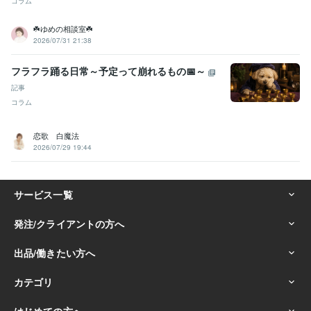
コラム
☘️ゆめの相談室☘️
2026/07/31 21:38
フラフラ踊る日常～予定って崩れるもの📅～
記事
コラム
恋歌 白魔法
2026/07/29 19:44