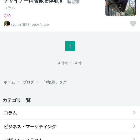
デザイナー田舎飯を体験す
記事
コラム
0
ryuan1997
2025/02/22
1
4
件中
1 - 4
件
ホーム
ブログ
「#地鶏」タグ
カテゴリ一覧
コラム
ビジネス・マーケティング