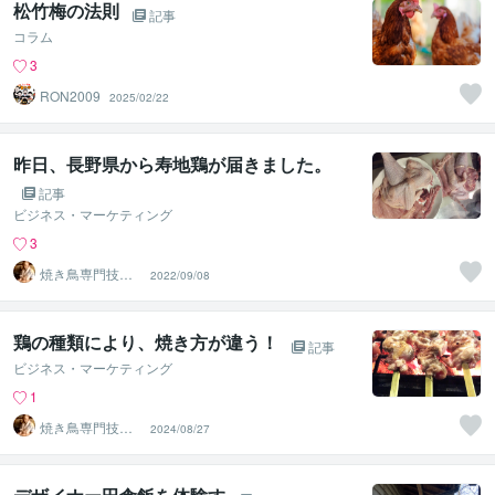
松竹梅の法則
記事
コラム
3
RON2009
2025/02/22
昨日、長野県から寿地鶏が届きました。
記事
ビジネス・マーケティング
3
焼き鳥専門技術
2022/09/08
アドバイザー 前
田！誠二
鶏の種類により、焼き方が違う！
記事
ビジネス・マーケティング
1
焼き鳥専門技術
2024/08/27
アドバイザー 前
田！誠二