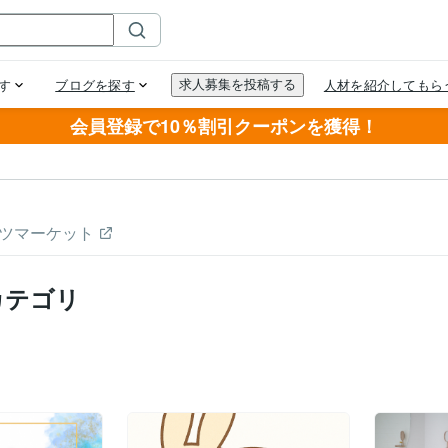
会員登録で10％割引クーポンを獲得！
ツマーケット
カテゴリ