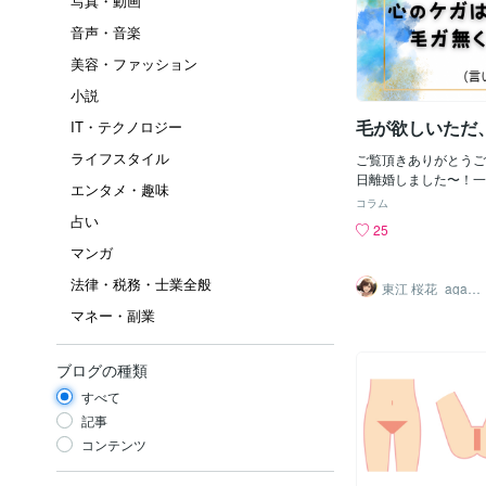
写真・動画
音声・音楽
美容・ファッション
小説
毛が欲しいただ
IT・テクノロジー
ライフスタイル
ご覧頂きありがとうご
日離婚しました〜！一
エンタメ・趣味
ちで結婚して離婚に至
コラム
こるかわからないね〜(
占い
25
トレスランキング2位
マンガ
続きめんどくさいけど
張るぞー！」と手続き
法律・税務・士業全般
東江 桜花_agari
でバタバタしておりまし
e ouka
マネー・副業
トレスないかも！と思
だったのか米粒ハゲが
中……離婚より頭皮が
ブログの種類
レスなんですけど私の
髪の毛無くなったらど
すべて
グが検索履歴に沢山残ってま
記事
誰か発毛に良い食べ物
コンテンツ
🙇🏻‍♀️´-笑そんな
街道歩いてます(*｀･