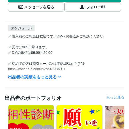
メッセージを送る
フォロー
81
スケジュール
✅ 購入前のご相談は歓迎です。DMへお書込みご相談ください

✅ 受付は365日承ります。

✅ DMの返信は09:00～20:00

✅ 初めての方は割引クーポンは下記URLから(^^♪

https://coconala.com/invite/NQGN1B

ご注文には順番にお返事差し上げております。

出品者の実績をもっと見る
✅ 詳細に鑑定し文章でお届け致します。

✅ 高評価はすごくすごく嬉しく大喜びします(^^♪
出品者のポートフォリオ
もっと見る
経験職種
コンサルタント / 組織・人事コンサルタント
経験年数 : 7年
得意分野
占い
算命学・統計学・ユング心理学Loop理論