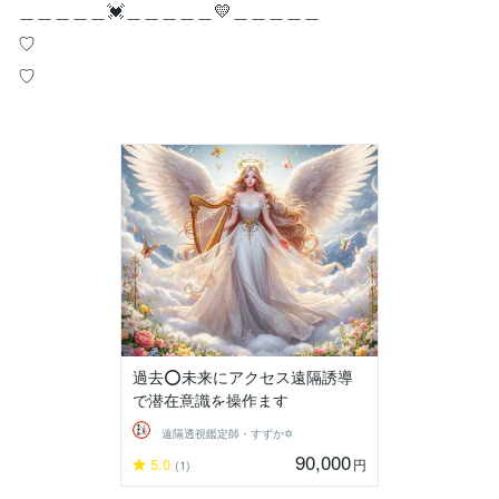
＿＿＿＿＿💓＿＿＿＿＿💛＿＿＿＿＿
♡
♡
過去⭕未来にアクセス遠隔誘導
で潜在意識を操作ます
遠隔透視鑑定師・すずか✡
90,000
5.0
円
(1)