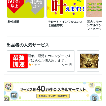
算命学
復縁
鬱
弱メンタル
占い
恋愛
相性
ふくえん
悩み相談・カウンセリング
リモート・インフルエンス（遠隔誘導）
パラレルワールド
引寄せ
リモート・インフルエ
遠隔誘導
復縁
ふくえん
恋愛
婚活
縁結び
相性診断
リモート・インフルエンス
三大リモート
（遠隔誘導）
ンフルエンス
フ・ヒーリン
出品者の人気サービス
運氣（運勢）カレンダーです
RV
✅⭕あなた個人用。ます ❤️
⭕サ
大事な事は良き日を！悪い日
強力
5.0
(42)
1,000
円
5.0
を選ぶとトラブルが付きまと
い物
う✅
授