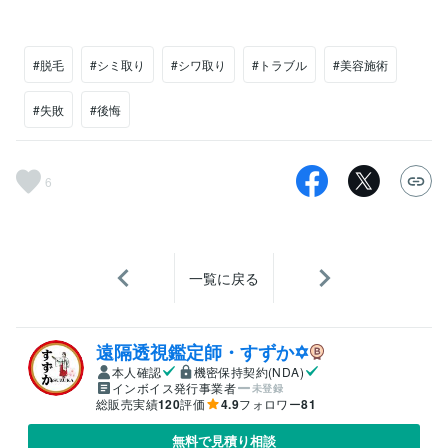
#脱毛
#シミ取り
#シワ取り
#トラブル
#美容施術
#失敗
#後悔
6
一覧に戻る
遠隔透視鑑定師・すずか✡
本人確認
機密保持契約(NDA)
インボイス発行事業者
未登録
総販売実績
120
評価
4.9
フォロワー
81
無料で見積り相談