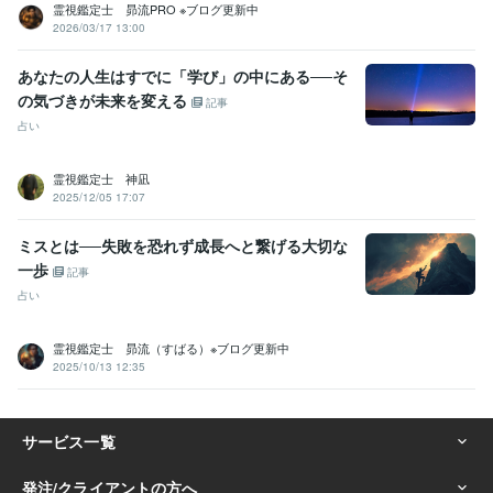
霊視鑑定士 昴流PRO ※ブログ更新中
2026/03/17 13:00
あなたの人生はすでに「学び」の中にある──そ
の気づきが未来を変える
記事
占い
霊視鑑定士 神凪
2025/12/05 17:07
ミスとは──失敗を恐れず成長へと繋げる大切な
一歩
記事
占い
霊視鑑定士 昴流（すばる）※ブログ更新中
2025/10/13 12:35