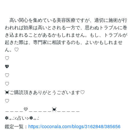
高い関心を集めている美容医療ですが、適切に施術が行
われれば効果は高いとされる一方で、思わぬトラブルに巻
き込まれることがあるかもしれません。もし、トラブルが
起きた際は、専門家に相談するのも、よいかもしれませ
ん。♡
♡
💖
♡
♡
💓ご購読頂きありがとうございます♡
♡
＿＿＿＿💛＿＿＿＿＿💓＿＿＿＿＿
✽.｡.:<占い>✽.｡.:
鑑定一覧：
https://coconala.com/blogs/3162848/385656