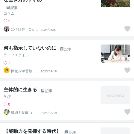
記事
コラム
1
音伊紅芳｜Otoi
2024/06/07
Kouka
何も指示していないのに
記事
ライフスタイル
1
探究＆学習塾｜
2023/04/18
なぜラボ
主体的に生きる
記事
学び
0
繊細力覚醒コー
2024/08/19
チ さわてぃ
【能動力を発揮する時代】
記事