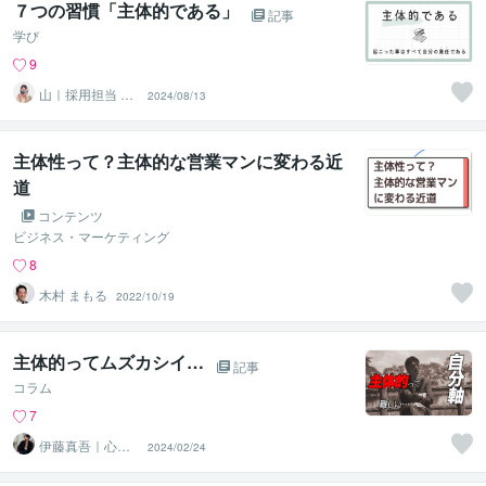
７つの習慣「主体的である」
記事
学び
9
山｜採用担当 ×
2024/08/13
求人改善 × 業務
改善
主体性って？主体的な営業マンに変わる近
道
コンテンツ
ビジネス・マーケティング
8
木村 まもる
2022/10/19
主体的ってムズカシイ…
記事
コラム
7
伊藤真吾｜心理
2024/02/24
カウンセラー