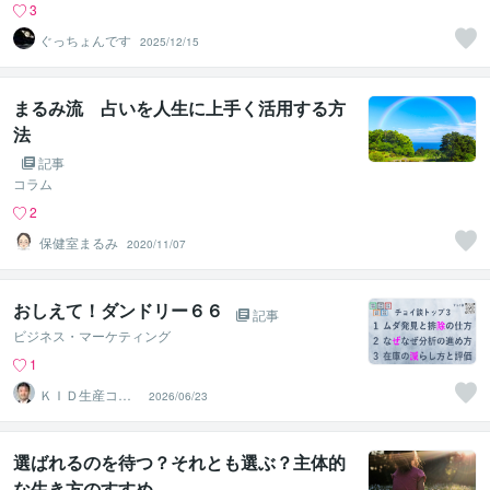
3
ぐっちょんです
2025/12/15
まるみ流 占いを人生に上手く活用する方
法
記事
コラム
2
保健室まるみ
2020/11/07
おしえて！ダンドリー６６
記事
ビジネス・マーケティング
1
ＫＩＤ生産コン
2026/06/23
サルタント
選ばれるのを待つ？それとも選ぶ？主体的
な生き方のすすめ