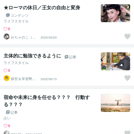
★ローマの休日／王女の自由と変身
コンテンツ
ライフスタイル
6
おちゃのこ（御
2025/06/20
茶乃子祭々）
主体的に勉強できるように
記事
ライフスタイル
6
探究＆学習塾｜
2022/06/15
なぜラボ
宿命や未来に身を任せる？？？ 行動す
る？？？
記事
占い
6
miyuki⭐︎