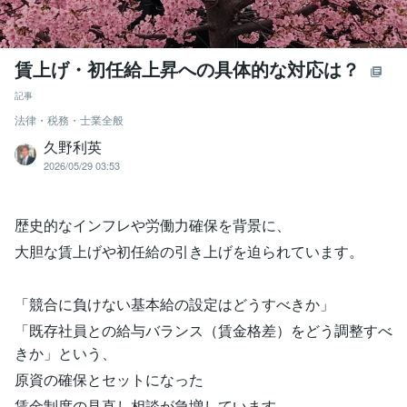
賃上げ・初任給上昇への具体的な対応は？
記事
法律・税務・士業全般
久野利英
2026/05/29 03:53
歴史的なインフレや労働力確保を背景に、
大胆な賃上げや初任給の引き上げを迫られています。
「競合に負けない基本給の設定はどうすべきか」
「既存社員との給与バランス（賃金格差）をどう調整すべ
きか」という、
原資の確保とセットになった
賃金制度の見直し相談が急増しています。