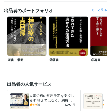
うつ病・メンタル不調　復活の定理　
『心が壊れた時』に生れる パ
フォーマンス低下からの脱出
進化する勇気！！あの『原田メソッ
出品者のポートフォリオ
もっと見る
ド』で人生に革命を起こそう。
大谷翔平も実践するメソッド。リバ
ウンド続きの人材育成に決別。
無から有を作る！マネジメントツー
ルとして行う業務効率化
メンタル不調で職場復帰できない社員を生
み出さないための勉強会
アドラー心理学
本当のところ、過労死は何
が原因で起きるの？
うつ病・メンタル不調　隠されてきたどん底か
らの復活方法
裁判の代償　裁判は救いか、苦しみか
資格・検定
プロコーチ
取得年 : 2018年
特定社会保険労務士
取得年 : 2016年
著書 最新
②著書
③著書
原田メソッド認定パートナー
取得年 : 2019年
職場デザイナー
取得年 : 2020年
NLPプラクティショナー
取得年 : 2018年
社会保険労務士
取得年 : 2008年
出品者の人気サービス
得意分野
ビジネス代行・事務代行
就業規則の作成・改訂
士業
人事・労務
特定社会保険労務士
就業規則
紛争解決
人事労務の意思決定を支援し
トラ
ます 答えではなく、納得で
する
語学力
きる判断を支援します
で使
5.0
(1)
8,000
円
5.0
スペイン語
日常会話レベル
ト