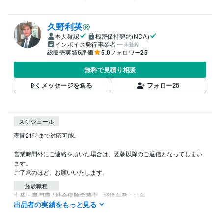
久野利英
本人確認
機密保持契約(NDA)
インボイス発行事業者
未登録
総販売実績
6
評価
5.0
フォロワー
25
無料で見積り相談
メッセージを送る
フォロー
25
スケジュール
夜間21時まで対応可能。

営業時間外にご連絡を頂いた場合は、翌朝以降のご返信となってしまい
ます。

ご了承のほど、お願いいたします。
経験職種
士業・専門職 / 社会保険労務士
経験年数 : 11年
出品者の実績をもっと見る
受賞歴