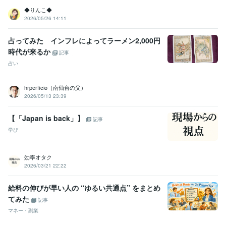
◆りんこ◆
2026/05/26 14:11
占ってみた インフレによってラーメン2,000円
時代が来るか
記事
占い
hrperficio（南仙台の父）
2026/05/13 23:39
【「Japan is back」】
記事
学び
効率オタク
2026/03/21 22:22
給料の伸びが早い人の “ゆるい共通点” をまとめ
てみた
記事
マネー・副業