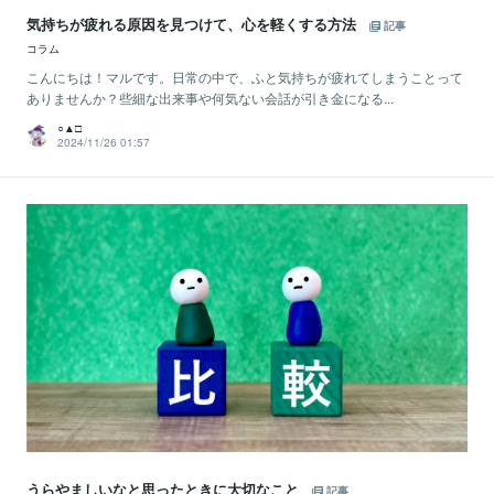
気持ちが疲れる原因を見つけて、心を軽くする方法
記事
コラム
こんにちは！マルです。日常の中で、ふと気持ちが疲れてしまうことって
ありませんか？些細な出来事や何気ない会話が引き金になる...
○▲□
2024/11/26 01:57
うらやましいなと思ったときに大切なこと
記事