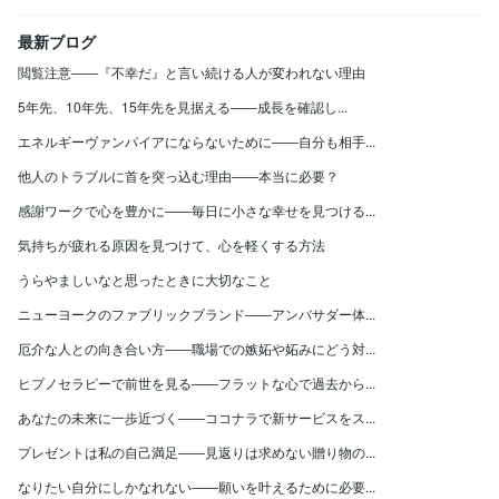
最新ブログ
閲覧注意――『不幸だ』と言い続ける人が変われない理由
5年先、10年先、15年先を見据える――成長を確認し...
エネルギーヴァンパイアにならないために――自分も相手...
他人のトラブルに首を突っ込む理由――本当に必要？
感謝ワークで心を豊かに――毎日に小さな幸せを見つける...
気持ちが疲れる原因を見つけて、心を軽くする方法
うらやましいなと思ったときに大切なこと
ニューヨークのファブリックブランド――アンバサダー体...
厄介な人との向き合い方――職場での嫉妬や妬みにどう対...
ヒプノセラピーで前世を見る――フラットな心で過去から...
あなたの未来に一歩近づく――ココナラで新サービスをス...
プレゼントは私の自己満足――見返りは求めない贈り物の...
なりたい自分にしかなれない――願いを叶えるために必要...