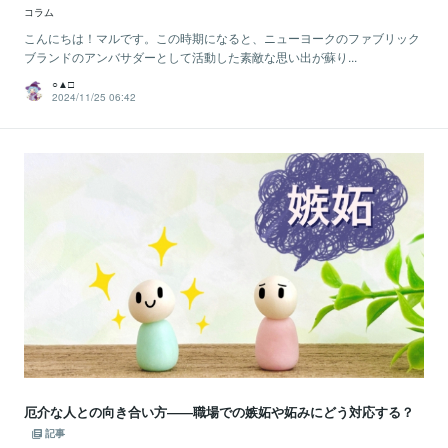
コラム
こんにちは！マルです。この時期になると、ニューヨークのファブリック
ブランドのアンバサダーとして活動した素敵な思い出が蘇り...
○▲□
2024/11/25 06:42
厄介な人との向き合い方――職場での嫉妬や妬みにどう対応する？
記事