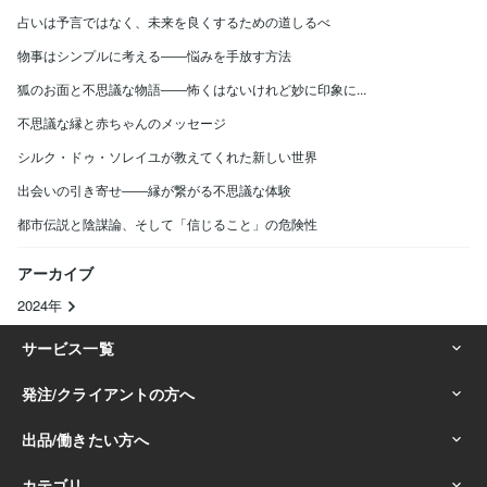
占いは予言ではなく、未来を良くするための道しるべ
物事はシンプルに考える――悩みを手放す方法
狐のお面と不思議な物語――怖くはないけれど妙に印象に...
不思議な縁と赤ちゃんのメッセージ
シルク・ドゥ・ソレイユが教えてくれた新しい世界
出会いの引き寄せ――縁が繋がる不思議な体験
都市伝説と陰謀論、そして「信じること」の危険性
アーカイブ
2024年