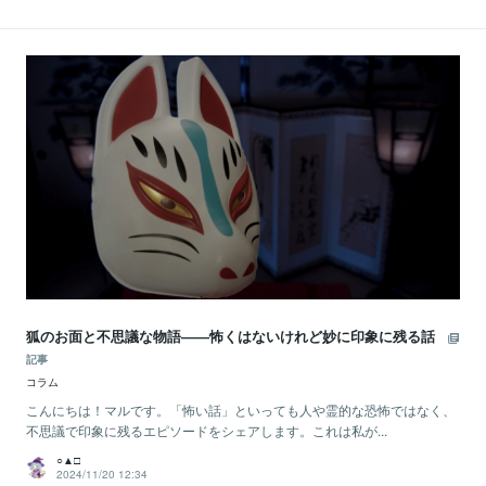
狐のお面と不思議な物語――怖くはないけれど妙に印象に残る話
記事
コラム
こんにちは！マルです。「怖い話」といっても人や霊的な恐怖ではなく、
不思議で印象に残るエピソードをシェアします。これは私が...
○▲□
2024/11/20 12:34