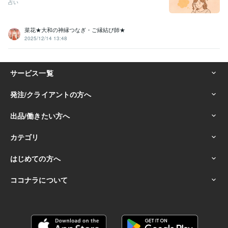
占い
菜花★大和の神縁つなぎ・ご縁結び師★
2025/12/14 13:48