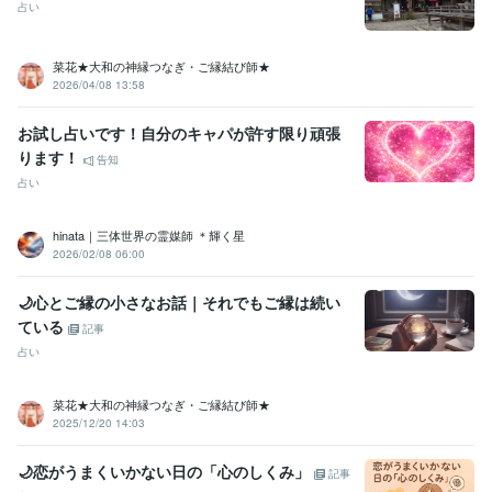
占い
菜花★大和の神縁つなぎ・ご縁結び師★
2026/04/08 13:58
お試し占いです！自分のキャパが許す限り頑張
ります！
告知
占い
hinata｜三体世界の霊媒師 ＊輝く星
2026/02/08 06:00
🌙心とご縁の小さなお話｜それでもご縁は続い
ている
記事
占い
菜花★大和の神縁つなぎ・ご縁結び師★
2025/12/20 14:03
🌙恋がうまくいかない日の「心のしくみ」
記事