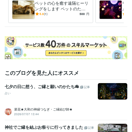
ペットの心を癒す遠隔ヒーリ
リー
ングをします ペットのため
メッ
の癒しとリラックスをサポー
あな
5.0
(1)
500
円
-
(2)
ト
をリ
このブログを見た人にオススメ
七夕の日に想う、ご縁と願いのかたち🎋
記事
占い
菜花★大和の神縁つなぎ・ご縁結び師★
2026/07/07 13:44
神社でご縁を結ぶお祭りに行ってきました
記事