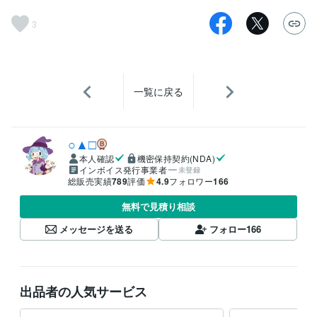
3
一覧に戻る
○▲□
本人確認
機密保持契約(NDA)
インボイス発行事業者
未登録
総販売実績
789
評価
4.9
フォロワー
166
無料で見積り相談
メッセージを送る
フォロー
166
出品者の人気サービス