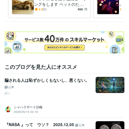
ングをします ペットのため
メッ
の癒しとリラックスをサポー
あな
5.0
(1)
500
円
-
(2)
ト
をリ
このブログを見た人にオススメ
騙される人は恥ずかしくもないし、悪くない。
記事
占い
シャハラザード沙織
2026/06/15 22:18
『NASA 』って ウソ？ 2025.12.05
記事