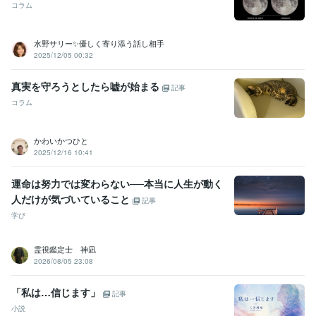
コラム
水野サリー✨優しく寄り添う話し相手
2025/12/05 00:32
真実を守ろうとしたら嘘が始まる
記事
コラム
かわいかつひと
2025/12/16 10:41
運命は努力では変わらない──本当に人生が動く
人だけが気づいていること
記事
学び
霊視鑑定士 神凪
2026/08/05 23:08
「私は…信じます」
記事
小説