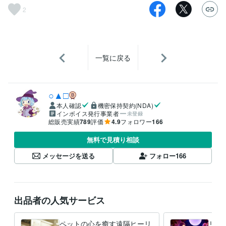
2
一覧に戻る
○▲□
本人確認
機密保持契約(NDA)
インボイス発行事業者
未登録
総販売実績
789
評価
4.9
フォロワー
166
無料で見積り相談
メッセージを送る
フォロー
166
出品者の人気サービス
ペットの心を癒す遠隔ヒーリ
リー