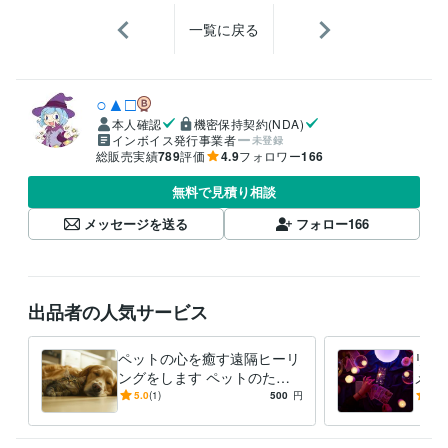
一覧に戻る
○▲□
本人確認
機密保持契約(NDA)
インボイス発行事業者
未登録
総販売実績
789
評価
4.9
フォロワー
166
無料で見積り相談
メッセージを送る
フォロー
166
出品者の人気サービス
ペットの心を癒す遠隔ヒーリ
リー
ングをします ペットのため
メッ
の癒しとリラックスをサポー
あな
5.0
(1)
500
円
-
(2)
ト
をリ