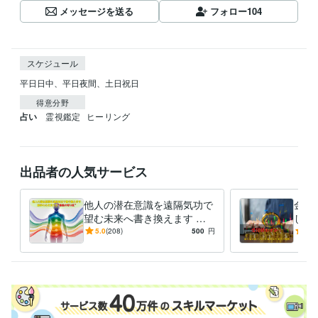
メッセージを送る
フォロー
104
スケジュール
平日日中、平日夜間、土日祝日
得意分野
占い
霊視鑑定
ヒーリング
出品者の人気サービス
他人の潜在意識を遠隔気功で
金貨
望む未来へ書き換えます 相
しま
手の心・態度・行動が変わら
別公
5.0
(208)
500
円
5.0
ない“最後の壁”から突破しま
受け
す