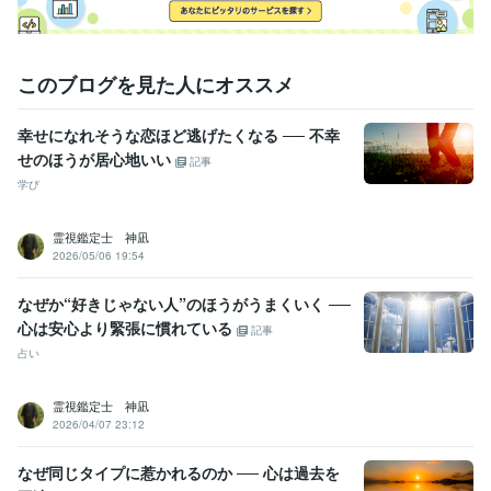
このブログを見た人にオススメ
幸せになれそうな恋ほど逃げたくなる ── 不幸
せのほうが居心地いい
記事
学び
霊視鑑定士 神凪
2026/05/06 19:54
なぜか“好きじゃない人”のほうがうまくいく ──
心は安心より緊張に慣れている
記事
占い
霊視鑑定士 神凪
2026/04/07 23:12
なぜ同じタイプに惹かれるのか ── 心は過去を