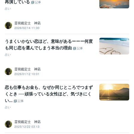
再演している
記事
占い
霊視鑑定士 神凪
2026/02/14 11:30
うまくいかない恋ほど、意味があるーーー何度
も同じ恋を選んでしまう本当の理由
記事
占い
霊視鑑定士 神凪
2026/01/12 10:01
恋も仕事もお金も、なぜか同じところでつまず
くとき ──頑張っている女性ほど、気づきにく
い...
記事
占い
霊視鑑定士 神凪
2025/12/22 03:13