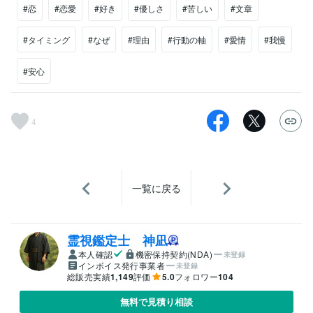
#恋
#恋愛
#好き
#優しさ
#苦しい
#文章
#タイミング
#なぜ
#理由
#行動の軸
#愛情
#我慢
#安心
4
一覧に戻る
霊視鑑定士 神凪
本人確認
機密保持契約(NDA)
未登録
インボイス発行事業者
未登録
総販売実績
1,149
評価
5.0
フォロワー
104
無料で見積り相談