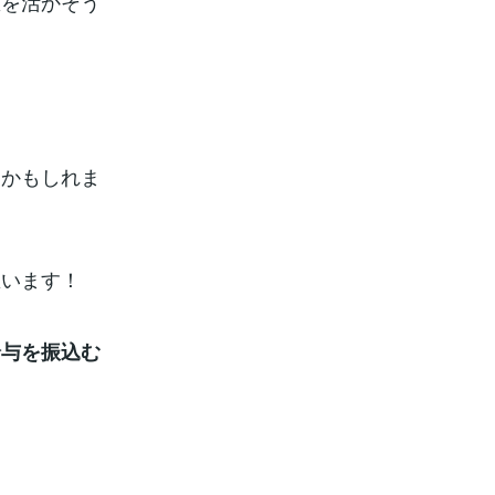
恵を活かそう
！
るかもしれま
思います！
給与を振込む