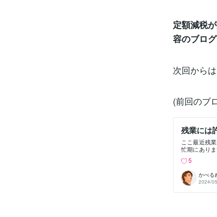
定額減税が
容のブログ
次回からは
(前回のブ
残業には
ここ最近残業
忙期にありま
業するために
5
こと？ それ
す。 答えを
かべる
きるようにな
2024/05
名称は「時間
法の第36条
35条には「
とを使用者に
ね。 36協