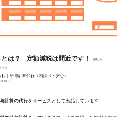
算とは？ 定額減税は間近です！
記事
業全般
るね｜給与計算代行（相談可・安心）
28 10:21
をサービスとして出品しています。
与計算の代行