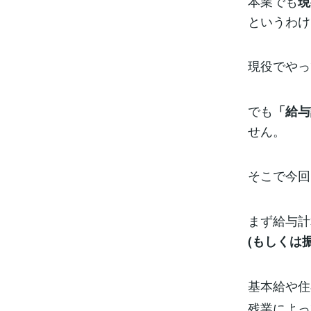
本業でも
現
というわけ
現役でやっ
でも
「給与
せん。
そこで今回
まず給与計
(もしくは
基本給や住
残業によっ