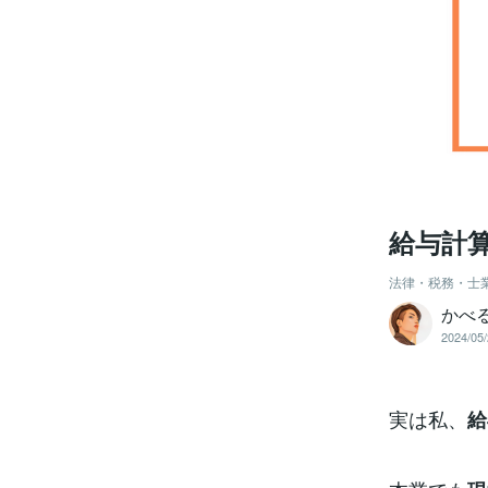
給与計
法律・税務・士
かべ
2024/05/
実は私、
給