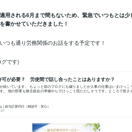
適用される6月まで間もないため、緊急でいつもとは少
を書かせていただきました！
いつも通り労務関係のお話をする予定です！
ログです)
許可が必要？ 労使間で話し合ったことはありますか？
が続いています。 ちょっと前のブログにも綴りましたが人事の仕事はいまけっこ
す。 他の部署も株主総会の準備やらでけっこう慌ただしそうです。ところで皆さ
は許可が必要なのはご存じでしょうか？ 許可？上司から残業することを承認して
もありますが、もっと大きな許可です。 その許可なしに残業すると企業が罰せられ
いうと36協定届というものを労基署に提出して、労基署から承認されてから初めて
ね｜給与計算代行（相談可・安心）
ります。 36協定という言葉を耳にしたことがない方も多いのではないでしょうか。
/27
外労働・休日労働に関する協定」といいます。 なぜ36協定というのかというと労
にその旨が記載されているためです。 じゃあ35協定はあるのか？ 調べたところによ
労働者に対して毎週少なくとも1日の休日、または4週間を通じて4日以上の休日を与
定めている。」 ことが記載されているそうです。 まあ、こちらは協定ではなく規
定はその言葉通り協定です。 協定とは、「協議して定めること。相談して決めること