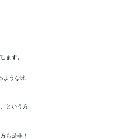
ぼします。
るような比
、という方
い
う方も是非！