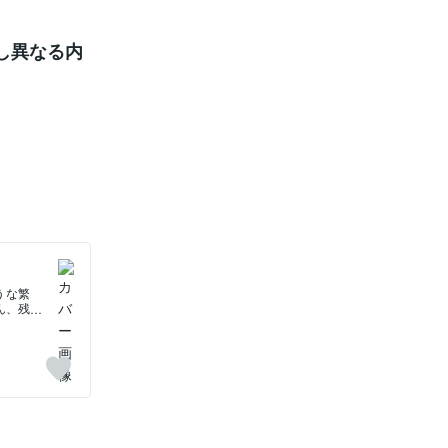
し異なる内
うな繁
ん、残
もらう
てしま
残業で
 正式
働基準
ると第
えるこ
定です
」を指