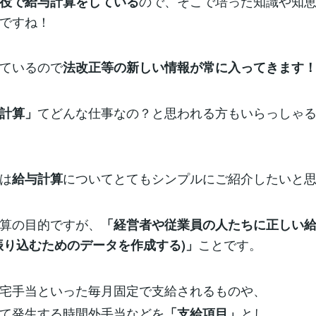
ので、そこで培った知識や知
役で給与計算をしている
ですね！
ているので
法改正等の新しい情報が常に入ってきます
てどんな仕事なの？と思われる方もいらっしゃ
計算」
は
についてとてもシンプルにご紹介したいと
給与計算
算の目的ですが、
「経営者や従業員の人たちに正しい
ことです。
振り込むためのデータを作成する)」
宅手当といった毎月固定で支給されるものや、
て発生する時間外手当などを
とし、
「支給項目」