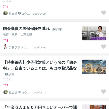
コラム
8
社会派FPコウダ
2026/04/27
イ｜資産を守り
心を楽に
国会議員の国保保険料逃れ
記事
法律・税務・士業全般
8
労務プランニン
2026/04/09
グ オフィスINO
UE
【時事編④】少子化対策という名の「独身
税」。自由でいることは、もはや贅沢品な
のか？
記事
コラム
7
社会派FPコウダ
2026/05/19
イ｜資産を守り
心を楽に
「年金収入１８０万円ちょいオーバーで課