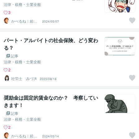
法律・税務・士業全般
3
かべるね｜給与
2024/05/07
計算代行（相談
可・安心）
パート・アルバイトの社会保険、どう変わ
る？
記事
法律・税務・士業全般
2
社労士 みづき
2025/08/18
奨励金は固定的賃金なのか？ 考察してい
きます！
記事
法律・税務・士業全般
2
かべるね｜給与
2024/05/14