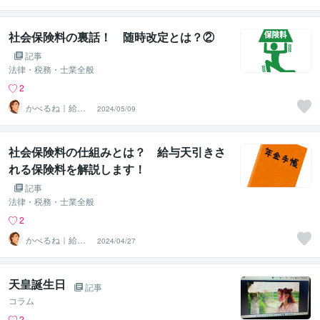
計算代行（相談
可・安心）
社会保険料の裏話！ 随時改定とは？②
記事
法律・税務・士業全般
2
かべるね｜給与
2024/05/09
計算代行（相談
可・安心）
社会保険料の仕組みとは？ 給与天引きさ
れる保険料を解説します！
記事
法律・税務・士業全般
2
かべるね｜給与
2024/04/27
計算代行（相談
可・安心）
天皇誕生日
記事
コラム
2