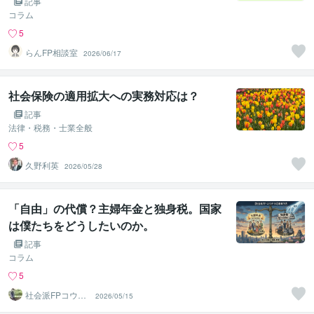
記事
コラム
5
らんFP相談室
2026/06/17
社会保険の適用拡大への実務対応は？
記事
法律・税務・士業全般
5
久野利英
2026/05/28
「自由」の代償？主婦年金と独身税。国家
は僕たちをどうしたいのか。
記事
コラム
5
社会派FPコウダ
2026/05/15
イ｜資産を守り
心を楽に