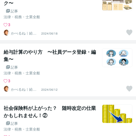
ク〜
記事
法律・税務・士業全般
3
かべるね｜給与
2024/06/18
計算代行（相談
可・安心）
給与計算のやり方 〜社員データ登録・編
集〜
記事
法律・税務・士業全般
3
かべるね｜給与
2024/06/12
計算代行（相談
可・安心）
社会保険料が上がった？ 随時改定の仕業
かもしれません！②
記事
法律・税務・士業全般