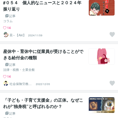
#０５４ 個人的なニュースと２０２４年
振り返り
記事
コラム
14
晃∼【Aki】
2024/11/09
産休中・育休中に従業員が受けることがで
きる給付金の種類
記事
法律・税務・士業全般
14
社会保険労務士
2022/12/05
サニー
「子ども・子育て支援金」の正体。なぜこ
れが“独身税”と呼ばれるのか？
記事