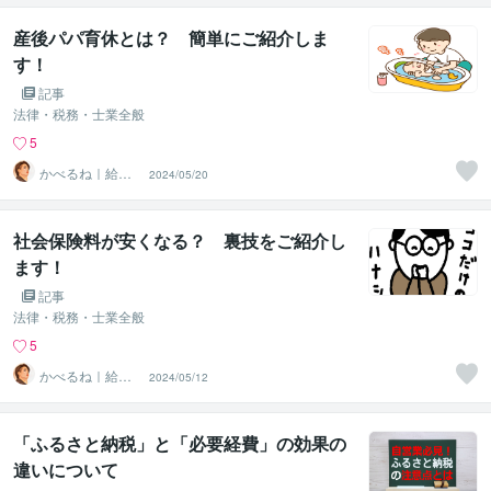
産後パパ育休とは？ 簡単にご紹介しま
す！
記事
法律・税務・士業全般
5
かべるね｜給与
2024/05/20
計算代行（相談
可・安心）
社会保険料が安くなる？ 裏技をご紹介し
ます！
記事
法律・税務・士業全般
5
かべるね｜給与
2024/05/12
計算代行（相談
可・安心）
「ふるさと納税」と「必要経費」の効果の
違いについて