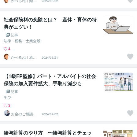
かべるね｜給与
2024/05/22
計算代行（相談
可・安心）
社会保険料の免除とは？ 産休・育休の特
典がエグい！
記事
法律・税務・士業全般
4
かべるね｜給与
2024/05/21
計算代行（相談
可・安心）
【1級FP監修】パート・アルバイトの社会
保険の加入要件拡大、手取り減少も
記事
学び
3
お金のご相談＠F
2024/07/02
P法人PrivateFp
給与計算のやり方 〜給与計算とチェッ