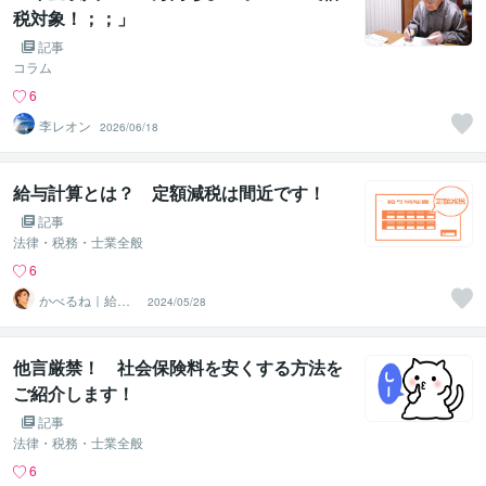
税対象！；；」
記事
コラム
6
李レオン
2026/06/18
給与計算とは？ 定額減税は間近です！
記事
法律・税務・士業全般
6
かべるね｜給与
2024/05/28
計算代行（相談
可・安心）
他言厳禁！ 社会保険料を安くする方法を
ご紹介します！
記事
法律・税務・士業全般
6