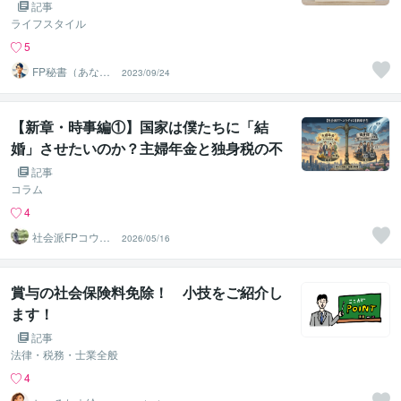
記事
ライフスタイル
5
FP秘書（あなた
2023/09/24
の経済パートナ
ー）
【新章・時事編①】国家は僕たちに「結
婚」させたいのか？主婦年金と独身税の不
都合な真実
記事
コラム
4
社会派FPコウダ
2026/05/16
イ｜資産を守り
心を楽に
賞与の社会保険料免除！ 小技をご紹介し
ます！
記事
法律・税務・士業全般
4