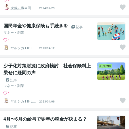
虎紫志織＠同じ
2024/02/23
目線の『駆け込
み寺』
国民年金や健康保険も手続きを
記事
マネー・副業
1
ヤルシカ FIRE済
2023/04/12
1級FP技能士
少子化対策財源に政府検討 社会保険料上
乗せに疑問の声
記事
マネー・副業
1
ヤルシカ FIRE済
2023/04/06
1級FP技能士
4月〜6月の給与で翌年の税金が決まる？
記事