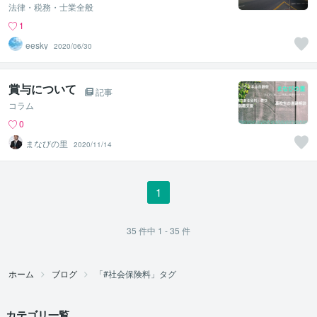
法律・税務・士業全般
1
eesky
2020/06/30
賞与について
記事
コラム
0
まなびの里
2020/11/14
1
35
件中
1 - 35
件
ホーム
ブログ
「#社会保険料」タグ
カテゴリ一覧