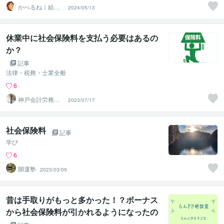
かべるね｜給与
2024/05/13
計算代行（相談
可・安心）
休業中に社会保険料を支払う必要はあるの
か？
記事
法律・税務・士業全般
6
神戸会計労務管
2023/07/17
理事務所
社会保険料
記事
学び
6
開運塾
2023/03/09
昔は手取りがもっと多かった！？ボーナス
から社会保険料が引かれるようになったの
はいつから？