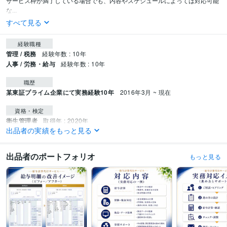
サービス枠が満了している場合でも、内容やスケジュールによっては対応可能
な...
すべて見る
経験職種
管理 / 税務
経験年数 : 10年
人事 / 労務・給与
経験年数 : 10年
職歴
某東証プライム企業にて実務経験10年
2016年3月 ~ 現在
資格・検定
衛生管理者
取得年 : 2020年
出品者の実績をもっと見る
ビジネス・クリエイティブツール
Excel:10年
Google スプレッドシート:5年
PowerPoint:3年
Word:5年
出品者のポートフォリオ
もっと見る
得意分野
ビジネス代行・事務代行
給与計算・事務
中小企業全般
飲食業界
美容業界
IT・サービス業界
医療・介護業界
建設業界
製造業界