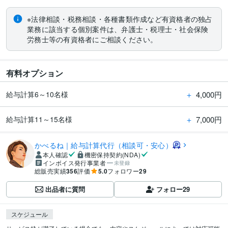
※法律相談・税務相談・各種書類作成など有資格者の独占
業務に該当する個別案件は、弁護士・税理士・社会保険
労務士等の有資格者にご相談ください。
有料オプション
＋
4,000円
給与計算6～10名様
＋
7,000円
給与計算11～15名様
かべるね｜給与計算代行（相談可・安心）
本人確認
機密保持契約(NDA)
インボイス発行事業者
未登録
総販売実績
356
評価
5.0
フォロワー
29
出品者に質問
フォロー
29
スケジュール