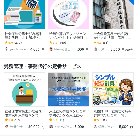
社会保険労務士が給与計
給与計算のアウトソーシ
社会保険労務士が相談に
算を代行します 皆様の給
ングいたします 給与計算
乗ります 人事、労務、総
与明細書を作成します！
まるっとおまかせくださ
務の相談ができます
5.0
(270)
5.0
(140)
4.9
(38)
い。
4,000
4,000
3,000
yoshizumisr
lalala社労士
小武方社会保険労務士事務所
円
円
円
/60分
労務管理・事務代行の定番サービス
社会保険労務士が社会保
入退社の手続きをします
丸投げOK｜社労士が給与
険新規加入手続きを代行
手間がかかる入退社の手
計算代行します ―電子明
します （会社で初めて社
続きを迅速にサポートし
細書発行も別途発行が可
5.0
(17)
5.0
(15)
5.0
(1)
会保険に加入する際のお
ます
能です。
30,000
5,000
5,000
手続きです）
My社労士
イデアル社会保険労務士事務所
労務プランニング オフィスINOUE
円
円
円