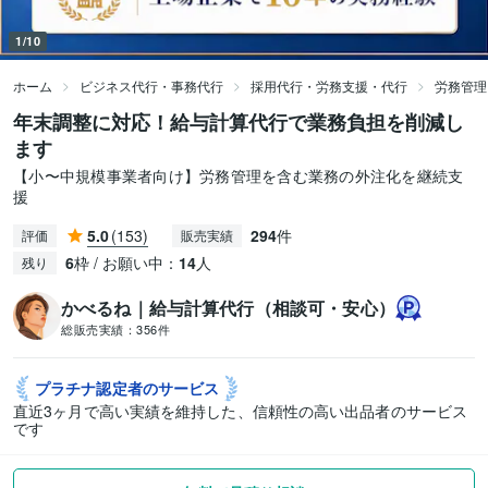
1/10
ホーム
ビジネス代行・事務代行
採用代行・労務支援・代行
労務管理
年末調整に対応！給与計算代行で業務負担を削減し
ます
【小〜中規模事業者向け】労務管理を含む業務の外注化を継続支
援
5.0
(153)
294
件
評価
販売実績
6
枠 / お願い中：
14
人
残り
かべるね｜給与計算代行（相談可・安心）
総販売実績：
356件
プラチナ認定者の
サービス
直近3ヶ月で高い実績を維持した、信頼性の高い出品者のサービス
です