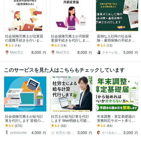
社会保険労務士が従業員
社会保険労務士が月額変
面倒な入社時の社会保
の退職手続きを行います
更届手続きを代行します
険・雇用保険の手続き代
(雇用保険のみのお手続き
（固定給に変更があった
行します 入社手続の手間
5.0
(14)
5.0
(14)
5.0
(13)
をご希望される方)
場合の社会保険料変更の
ゼロ！社労士にお任せで
8,000
8,000
5,000
お手続きです）
安心＆スピーディー！！
My社労士
My社労士
クオーレ社労士＆行政書士
円
円
円
このサービスを見た人はこちらもチェックしています
社会保険労務士が給与計
社労士が給与計算を代行
年末調整・算定基礎届の
算を代行します 皆様の給
します Web明細も可能で
実務対応サポート承りま
与明細書を作成します！
す（賃金台帳つき！）お
す 手続きの流れや設定を
5.0
(270)
5.0
(32)
5.0
(54)
気軽にご相談ください
実務ベースで整理し、安
4,000
3,000
3,000
心して進められます
yoshizumisr
社労士×総務代行
かべるね｜給与計算代行（相談可・安心）
円
円
円