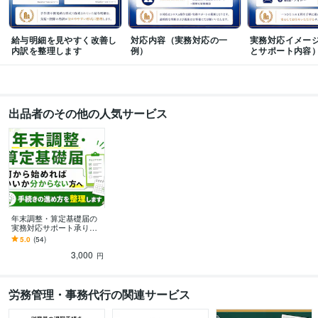
給与明細を見やすく改善し
対応内容（実務対応の一
実務対応イメー
内訳を整理します
例）
とサポート内容
出品者のその他の人気サービス
年末調整・算定基礎届の
実務対応サポート承りま
す 手続きの流れや設定を
5.0
(54)
実務ベースで整理し、安
3,000
心して進められます
円
労務管理・事務代行の関連サービス