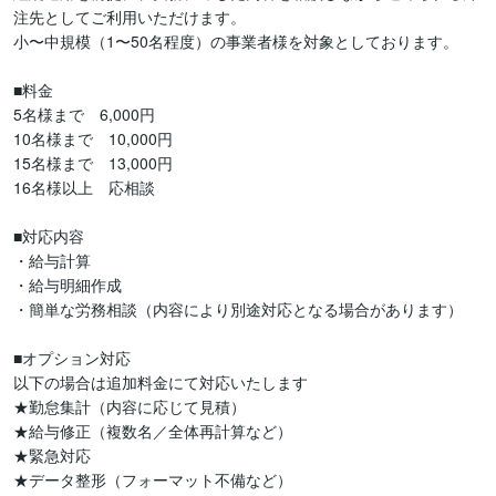
注先としてご利用いただけます。

小〜中規模（1〜50名程度）の事業者様を対象としております。

■料金

5名様まで　6,000円

10名様まで　10,000円

15名様まで　13,000円

16名様以上　応相談

■対応内容

・給与計算

・給与明細作成

・簡単な労務相談（内容により別途対応となる場合があります）

■オプション対応

以下の場合は追加料金にて対応いたします

★勤怠集計（内容に応じて見積）

★給与修正（複数名／全体再計算など）

★緊急対応

★データ整形（フォーマット不備など）
