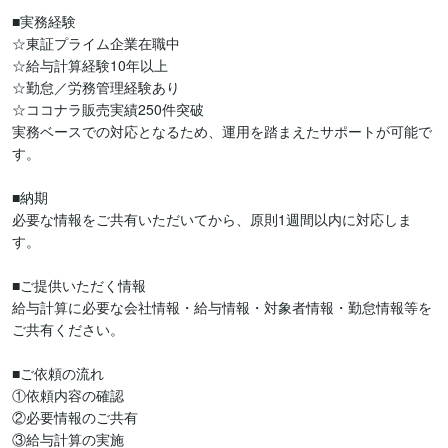
■実務経験

☆東証プライム企業在職中

☆給与計算経験10年以上

☆勤怠／労務管理経験あり

☆ココナラ販売実績250件突破

実務ベースでの対応となるため、運用を踏まえたサポートが可能で
す。

■納期

必要な情報をご共有いただいてから、原則1週間以内に対応しま
す。

■ご提供いただく情報

給与計算に必要な会社情報・給与情報・対象者情報・勤怠情報等を
ご共有ください。

■ご依頼の流れ

①依頼内容の確認

②必要情報のご共有

③給与計算の実施
