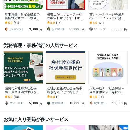
年末調整・算定基礎届の
税理士が【リピーター様
古いホームページを最新
実務対応サポート承りま
の申告】承ります 【オン
のワードプレスに変更し
す 手続きの流れや設定を
ライン申告専門なので、
ます 初心者でも簡単に更
5.0
(54)
5.0
(95)
5.0
(51)
実務ベースで整理し、安
明瞭料金・シンプル完結
新可能！SEOコーティン
3,000
35,000
30,000
心して進められます
です】
グ、ブログも設置可
かべるね｜給与計算代行（相談可・安心）
お気軽 税理士
ワードプレスPro
円
円
円
労務管理・事務代行の人気サービス
面倒な入社時の社会保
会社設立後の社会保険手
入社手続き 社会保険＋
険・雇用保険の手続き代
続きを丸ごと代行します
雇用保険の届出を代行し
行します 入社手続の手間
社労士法人が対応｜設立
ます （社会保険労務士に
5.0
(13)
5.0
(8)
4.8
(18)
ゼロ！社労士にお任せで
時の社保手続き実績50
よる手続き）
5,000
10,000
10,000
安心＆スピーディー！！
社・全国対応
クオーレ社労士＆行政書士
労働中央（社会保険労務士法人）
My社労士
円
円
円
お気に入り登録が多いサービス