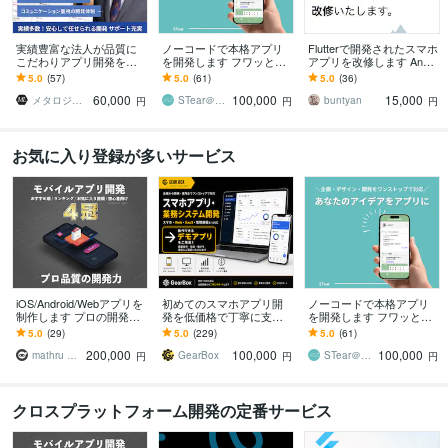
実績豊富な法人が品質に
ノーコードで本格アプリ
Flutterで開発されたスマホ
こだわりアプリ開発をし
を開発します フワッとし
アプリを改修します Andr
ます 上場企業からの依頼
た構想から一緒に形にし
oidアプリやiOSアプリど
5.0
(57)
5.0
(61)
5.0
(36)
や38万DLなど、開発・公
ます
ちらも改修可能です。
60,000
100,000
15,000
開実績が豊富です
メタロジカル株式会社【アプリ開発・運用】
STear＠アプリ開発
buntyan
円
円
円
お気に入り登録が多いサービス
iOS/Android/Webアプリを
初めてのスマホアプリ開
ノーコードで本格アプリ
制作します プロの開発力
発を低価格で丁寧に支援
を開発します フワッとし
で低価格・高品質なアプ
します 10日～2週間程度
た構想から一緒に形にし
5.0
(29)
5.0
(229)
5.0
(61)
リをリリースまでサポー
で作成可能です
ます
200,000
100,000
100,000
ト
mathru 広瀬マサル
GearBox
STear＠アプリ開発
円
円
円
クロスプラットフォーム開発の定番サービス