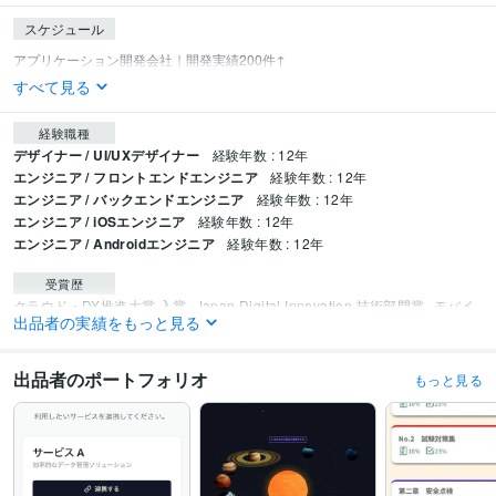
スケジュール
すべて見る
経験職種
デザイナー / UI/UXデザイナー
経験年数 : 12年
エンジニア / フロントエンドエンジニア
経験年数 : 12年
エンジニア / バックエンドエンジニア
経験年数 : 12年
エンジニア / iOSエンジニア
経験年数 : 12年
エンジニア / Androidエンジニア
経験年数 : 12年
受賞歴
クラウド・DX推進大賞 入賞
Japan Digital Innovation 技術部門賞
モバイ
出品者の実績をもっと見る
ルソリューションフェア 開発優秀賞
クラウドビジネスアワード 最優秀導入
事例賞
日本ITプロフェッショナル大賞 開発部門特別賞
Business DX Foru
m UX デザイン賞
スマートテクノロジーアワード優秀プロジェクト賞
Jap
出品者のポートフォリオ
もっと見る
an App Excellent賞
デジタルソリューション大賞 企画優秀賞
Innovation 
Leaders Award 技術革新賞
日本スマートDX大賞 優秀開発賞
デジタルク
リエイティブアワード UX特別賞
モバイルDXコンファレンス 開発功労賞
Future Tech Business Award 特別賞
モバイルビジネスコンテスト 優秀実
装賞
DX推進フォーラム 特別表彰
IT Business Leaders Award 功績賞
デ