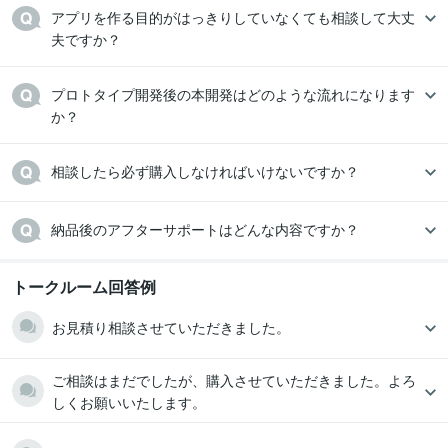
アプリ
アプリ開発
アプリケーション
Web
iOS
android
アプリを作る目的がはっきりしていなくても相談して大丈
モバイルアプリ
モバイルアプリ開発
アプリケーション開発
webアプリ
夫ですか？
IT相談・システム開発
不動産・物件検索アプリ開発
旅行・観光ガイドア
プリ内開発
イベント・チケット管理アプリ開発
社内業務支援アプリ開発
人材採用・旧人アプリ開発に
配送・物流管理アプリ開発
マッチングアプ
プロトタイプ開発後の本開発はどのような流れになります
リ開発（ビジネス）
農業支援アプリ開発
建築・工事管理アプリ開発
不用
か？
品回収・リサイクルアプリ開発
アプリ
アプリ開発
アプリケーション
Web
webアプリ
iOS
android
モバイルアプリ
モバイルアプリ開発
アプリケーション開発
相談したら必ず購入しなければいけないですか？
語学力
英語
ビジネスレベル
納品後のアフターサポートはどんな内容ですか？
中国語
日常会話レベル
韓国語
日常会話レベル
ドイツ語
日常会話レベル
トークルーム回答例
フランス語
日常会話レベル
スペイン語
日常会話レベル
お見積り相談させていただきました。
イタリア語
日常会話レベル
タイ語
日常会話レベル
ベトナム語
日常会話レベル
ご相談はまだでしたが、購入させていただきました。よろ
インドネシア語
日常会話レベル
しくお願いいたします。
ロシア語
日常会話レベル
ポルトガル語
日常会話レベル