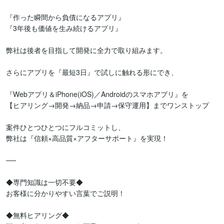
『作った瞬間から負債になるアプリ』

『3年後も価値を生み続けるアプリ』

弊社は後者を目指して開発に全力で取り組みます。

さらにアプリを『最短3日』で試しに触れる形にでき、

『Webアプリ＆iPhone(iOS)／Androidのスマホアプリ』を

【ヒアリング→開発→納品→申請→保守運用】までワンストップ

案件ひとつひとつにフルコミットし、

弊社は『信頼×高品質×アフターサポート』を実現！

──

◆専門知識は一切不要◆

お客様に分かりやすい言葉でご説明！

◆無料ヒアリング◆
