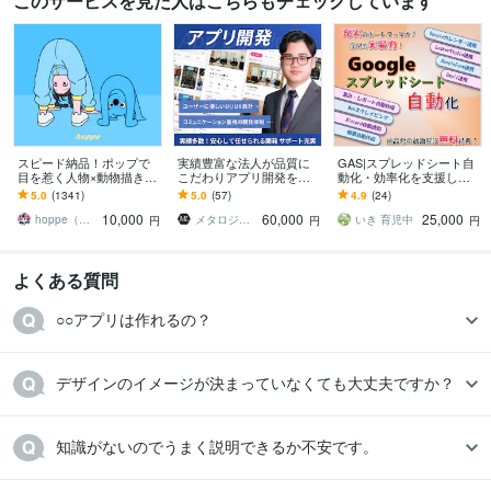
このサービスを見た人はこちらもチェックしています
: 2015年
情報処理技術者（上級システムアドミニストレータ）
取得年 : 2016年
プログラミング言語・フレームワーク
JavaScript:14年
jQuery:14年
MySQL:14年
C#:14年
Kotlin:14年
Objective-C:14年
SQL:14年
Swift:14年
TypeScript:14年
Laravel:14年
React:14年
Amazon Web Services:14年
PostgreSQL:14年
SQLite:14年
スピード納品！ポップで
実績豊富な法人が品質に
GAS|スプレッドシート自
Git:14年
GitHub:14年
C++:14年
CSS:14年
HTML:14年
Java:14年
目を惹く人物×動物描きま
こだわりアプリ開発をし
動化・効率化を支援しま
す 挿絵・動画・グッズな
ます 上場企業からの依頼
す 帳票作成／Gmail／Slac
5.0
(1341)
5.0
(57)
4.9
(24)
ど鮮やかな配色で個性を
や38万DLなど、開発・公
k／スクレイピング／API
ビジネス・クリエイティブツール
10,000
60,000
25,000
出したい方へ
開実績が豊富です
連携
hoppe（ほっぺ）
メタロジカル株式会社【アプリ開発・運用】
いき 育児中
円
円
円
Access:14年
Excel:14年
Google サイト:10年
Google スプレッドシート:10年
Google スライド:10年
Google ドキュメント:10年
Keynote:10年
Numbers:10年
PowerPoint:14年
Word:14年
Google BigQuery:14年
よくある質問
Google Tag Manager:14年
Adobe Photoshop:5年
Adobe Premiere Pro:5年
Canva:3年
Figma:3年
Adobe Fresco:5年
Adobe After Effects:5年
○○アプリは作れるの？
WordPress:10年
Motion:5年
得意分野
デザインのイメージが決まっていなくても大丈夫ですか？
IT相談・システム開発
モバイルアプリ開発
iOS対応アプリケーション開発
Android対応アプリケーション開発
webアプリケーション開発
美容院・
サロン向け予約アプリ開発
ゲームアプリ開発
EC・ショッピングアプリ開
知識がないのでうまく説明できるか不安です。
発
フィットネス・ヘルスケアアプリ会社
飲食店モバイルオーダーアプリ
開発
医療・クリニック予約アプリ開発