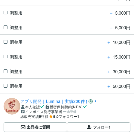
＋
3,000円
調整用
＋
5,000円
調整用
＋
10,000円
調整用
＋
15,000円
調整用
＋
30,000円
調整用
＋
50,000円
調整用
アプリ開発｜Lumina｜実績200件↑
本人確認
機密保持契約(NDA)
インボイス発行事業者
未登録
総販売実績
6
評価
5.0
フォロワー
1
出品者に質問
フォロー
1