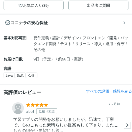
お気に入り(39)
出品者に質問
ココナラの安心保証
基本対応範囲
要件定義 / 設計 / デザイン / フロントエンド開発 / バッ
クエンド開発 / テスト / リリース・導入 / 運用・保守 /
その他
お届け日数
9日（予定） / 約28日（実績）
言語
Java
Swift
Kotlin
すべての評価・感想をみる
高評価のレビュー
7ヶ月前
abbt
見積り相談
学習アプリの開発をお願いしましたが、迅速で、丁寧
で、心のこもった素晴らしい提案もして下さり、またこ
ちらの細かい要望にも親...