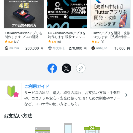
iOS/Android/Webアプリを
iOS/Android/Webアプリを
Flutterアプリを開発・改修
制作します プロの開発力
制作します 現役エンジニ
いたします 【先着5件特
で低価格・高品質なアプ
アがマルチプラットフォ
価】あなたのイメージを
5.0
(29)
5.0
(6)
5.0
(1)
リをリリースまでサポー
ーム対応アプリを制作し
アプリで実現いたします
200,000
270,000
15,000
ト
ます
mathru 広瀬マサル
早大卒【現役ITエンジニア】
nishi_se
円
円
円
ご利用ガイド
サービスの出品、購入、取引の流れ、お支払い方法・手数料
や、ココナラを安心・安全に使って頂くための制度やマナー
など、ココナラの使い方はこちら。
お支払い方法