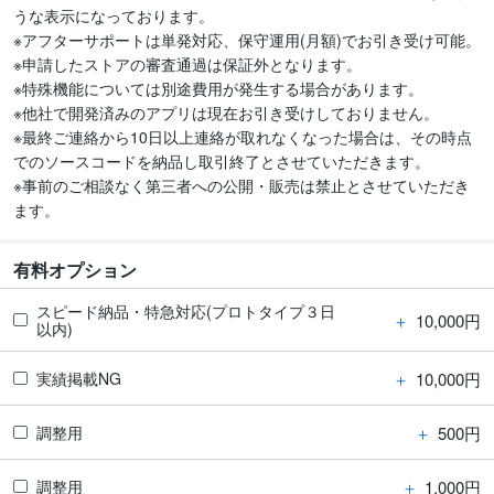
うな表示になっております。

※アフターサポートは単発対応、保守運用(月額)でお引き受け可能。

※申請したストアの審査通過は保証外となります。

※特殊機能については別途費用が発生する場合があります。

※他社で開発済みのアプリは現在お引き受けしておりません。

※最終ご連絡から10日以上連絡が取れなくなった場合は、その時点
でのソースコードを納品し取引終了とさせていただきます。

※事前のご相談なく第三者への公開・販売は禁止とさせていただき
ます。
有料オプション
スピード納品・特急対応(プロトタイプ３日
＋
10,000円
以内)
＋
10,000円
実績掲載NG
＋
500円
調整用
＋
1,000円
調整用