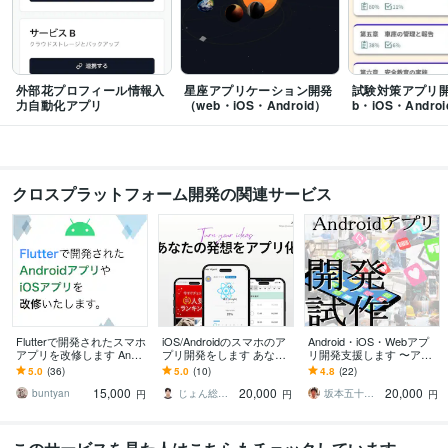
ジタル産業振興アワード 優秀賞
日本IC革新大賞 プロジェクト特番賞
Mobi
le Technology Award 開発部門賞
資格・検定
情報処理技術者（応用情報技術者）
取得年 : 2012年
外部花プロフィール情報入
星座アプリケーション開発
試験対策アプリ開
情報セキュリティマネジメント
取得年 : 2016年
力自動化アプリ
（web・iOS・Android）
b・iOS・Andro
情報処理技術者（データベーススペシャリスト）
取得年 : 2016年
情報処理技術者（ネットワークスペシャリスト）
取得年 : 2017年
Javaプログラミング能力検定試験1級
取得年 : 2017年
情報処理技術者（アプリケーションエンジニア）
取得年 : 2016年
クロスプラットフォーム開発の関連サービス
情報処理技術者～テクニカルエンジニア（ネットワーク）
取得年 : 2013年
情報処理技術者テクニカルエンジニア（システム管理）
取得年 : 2014年
情報処理技術者～テクニカルエンジニア（情報セキュリティ）
取得年 : 20
14年
情報処理技術者（プロダクションエンジニア）
取得年 : 2015年
情報処理技術者～テクニカルエンジニア（データベース）
取得年 : 2016年
情報処理技術者（マイコン応用システムエンジニア）
取得年 : 2016年
Flutterで開発されたスマホ
iOS/Androidのスマホのア
Android・iOS・Webアプ
情報処理技術者（第一種情報処理技術者）
取得年 : 2014年
アプリを改修します Andr
プリ開発をします あなた
リ開発支援します 〜アプ
情報処理技術者（第二種情報処理技術者）
取得年 : 2014年
oidアプリやiOSアプリど
のアイデアをアプリにし
リ開発を手伝ってほしい
5.0
(36)
5.0
(10)
4.8
(22)
ちらも改修可能です。
ます「最短納品当日〜」
方向け〜
その他情報処理技術者試験
取得年 : 2014年
15,000
20,000
20,000
buntyan
じょん総合研究所
坂本五十六（サカモトイサム）
円
円
円
情報処理技術者（システムアナリスト）
取得年 : 2015年
情報処理技術者（ソフトウェア開発技術者）
取得年 : 2015年
情報処理技術者～テクニカルエンジニア（エンベデッドシステム）
取得年