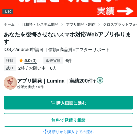
1/10
ホーム
IT相談・システム開発
アプリ開発・制作
クロスプラットフォ
あなたを後悔させないスマホ対応Webアプリ作りま
す
iOS／Android申請可｜信頼×高品質×アフターサポート
5.0
(3)
6
件
評価
販売実績
2
枠 / お願い中：
0
人
残り
アプリ開発｜Lumina｜実績200件↑
総販売実績：
6件
購入画面に進む
無料で見積り相談
見積りから購入までの流れ