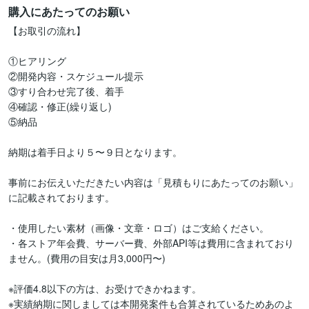
購入にあたってのお願い
【お取引の流れ】

①ヒアリング

②開発内容・スケジュール提示

③すり合わせ完了後、着手

④確認・修正(繰り返し)

⑤納品

納期は着手日より５〜９日となります。

事前にお伝えいただきたい内容は「見積もりにあたってのお願い」
に記載されております。

・使用したい素材（画像・文章・ロゴ）はご支給ください。

・各ストア年会費、サーバー費、外部API等は費用に含まれており
ません。(費用の目安は月3,000円〜)

※評価4.8以下の方は、お受けできかねます。

※実績納期に関しましては本開発案件も合算されているためあのよ