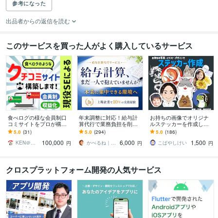
参考になった
出品者からの返信を読む
このサービスを買った人がよく購入しているサービス
食べログの様な会員制口
年末調整に対応！給与計
お持ちの画像でオリジナ
コミサイトをプロが構築
算代行で業務負担を削減
ルステッカーを作成しま
します 価値あるクチコミ
します 【小〜中規模事業
す デザイン編集も可能！
5.0
(31)
5.0
(294)
5.0
(186)
情報で集客し、収益化も
者向け】労務管理を含む
丁寧に作成いたします。
100,000
6,000
1,500
図れます！
業務の外注化を継続支援
KEN＠現役システムエンジニア
かべるね｜給与計算代行（相談可・安心）
こばやしけい
円
円
円
クロスプラットフォーム開発の人気サービス