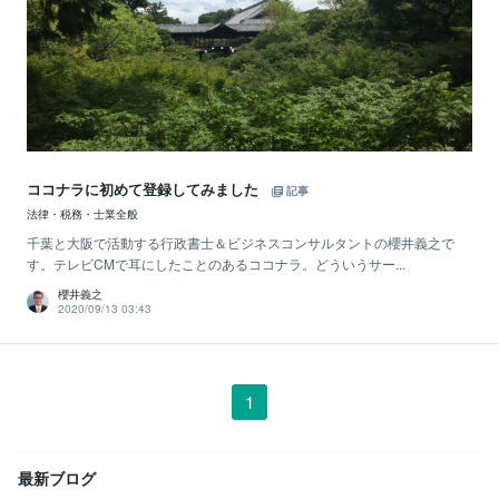
ココナラに初めて登録してみました
記事
法律・税務・士業全般
千葉と大阪で活動する行政書士＆ビジネスコンサルタントの櫻井義之で
す。テレビCMで耳にしたことのあるココナラ。どういうサー...
櫻井義之
2020/09/13 03:43
1
最新ブログ