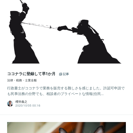
ココナラに登録して早1か月
記事
法律・税務・士業全般
行政書士がココナラで業務を販売する難しさを感じました。許認可申請で
も民亊法務の分野でも、相談者のプライベートな情報(住民...
櫻井義之
2020/10/05 00:16