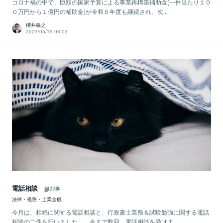
コロナ禍の中で、巨額の国家予算による事業再構築補助金(一件当たり１０
０万円から１億円の補助金)が令和５年度も継続され、次...
櫻井義之
2023/05/19 06:03
電話相談
記事
法律・税務・士業全般
今月は、相続に関する電話相談と、行政書士業務＆試験勉強に関する電話
相談の二件を行いました。 今まで数回、電話相談を受けま...