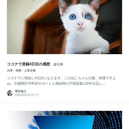
ココナラ登録4日目の感想
記事
法律・税務・士業全般
ココナラに登録し4日目になります。このねこちゃんの眼、綺麗ですよ
ね。古物商許可申請サポートと相続時の戸籍収集の2件出品し...
櫻井義之
2020/09/16 01:17