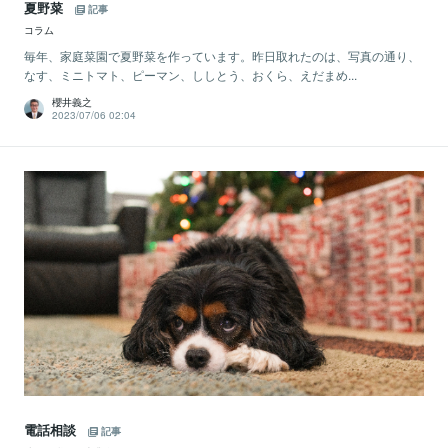
夏野菜
記事
コラム
毎年、家庭菜園で夏野菜を作っています。昨日取れたのは、写真の通り、
なす、ミニトマト、ピーマン、ししとう、おくら、えだまめ...
櫻井義之
2023/07/06 02:04
電話相談
記事