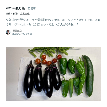
2023年夏野菜
記事
法律・税務・士業全般
今朝採れた野菜は、今が最盛期のなす6個、辛くないとうがらし4個、きゅ
うり・ぴーなん・みにかぼちゃ・姫とうがんが各1個。ミ...
櫻井義之
2023/07/08 00:36