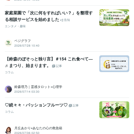
家庭菜園で「次に何をすればいい？」を整理す
る相談サービスを始めました
告知
エンタメ・趣味
ベジグラフ
2026/07/28 10:40
【鈴森のぼそっと独り言】＃154 これ食べて―
♬まつり、始まります。
記事
コラム
鈴森理乃｜霊感タロット×心理学
2026/07/14 03:30
♡続々々・パッションフルーツ♡
記事
コラム
月丘あかり⭐︎あなたの心の救急箱
2026/07/06 02:50