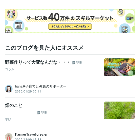
学歴
関西大学
1981年3月 ~ 1986年2月
語学力
英語
ビジネスレベル
このブログを見た人にオススメ
野菜作りって大変なんだな・・・
記事
コラム
hana✽子育てと教員のサポーター
2026/01/29 05:11
畑のこと
記事
学び
FarmerTravel creater
2025/12/09 13:38