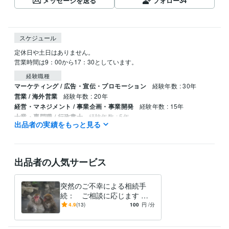
メッセージを送る
フォロー
34
スケジュール
定休日や土日はありません。

経験職種
マーケティング / 広告・宣伝・プロモーション
経験年数 : 30年
営業 / 海外営業
経験年数 : 20年
経営・マネジメント / 事業企画・事業開発
経験年数 : 15年
士業・専門職 / 行政書士
経験年数 : 5年
出品者の実績をもっと見る
士業・専門職 / 中小企業診断士
経験年数 : 5年
資格・検定
行政書士
取得年 : 2018年
出品者の人気サービス
中小企業診断士
取得年 : 2020年
得意分野
突然のご不幸による相続手
ビジネス代行・事務代行
許認可申請、ビザ申請、遺言・相続手続き
続： ご相談に応じます 行
経営 ビジネス 法律
マーケティング
相続
永住 帰化
法務
政書士兼ファイナンシャルプ
4.9
(13)
100
円
/分
ビジネス代行・事務代行
補助金申請や融資申請に繋がる経営計画
ランナー
経営 ビジネス
事業計画
事業再構築
事業承継
開業 起業