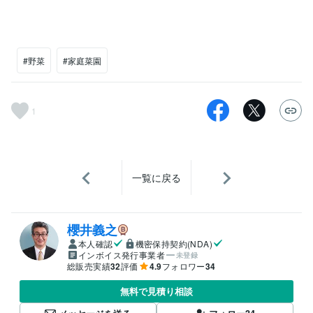
#野菜
#家庭菜園
1
一覧に戻る
櫻井義之
本人確認
機密保持契約(NDA)
インボイス発行事業者
未登録
総販売実績
32
評価
4.9
フォロワー
34
無料で見積り相談